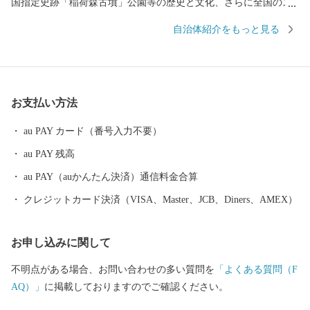
国指定史跡「稲荷森古墳」公園等の歴史と文化、さらに全国のス
カイスポーツの中心として知られる「南陽スカイパーク」や市民
自治体紹介をもっと見る
の健康増進を図る「中央花公園(市民体育館)」などの地域文化を大
切にしながら、市民の安全な暮し、ライフサイクルに応じた安心
な暮し、そしてうるおいのある暮しを目指して、みなさんが住ん
でいて良かったと思うまちづくりを進めています。
お支払い方法
au PAY カード（番号入力不要）
au PAY 残高
au PAY（auかんたん決済）通信料金合算
クレジットカード決済（VISA、Master、JCB、Diners、AMEX）
お申し込みに関して
不明点がある場合、お問い合わせの多い質問を
「よくある質問（F
AQ）」
に掲載しておりますのでご確認ください。