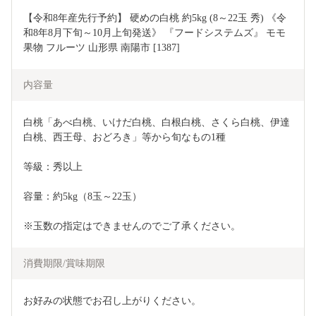
【令和8年産先行予約】 硬めの白桃 約5kg (8～22玉 秀) 《令
和8年8月下旬～10月上旬発送》 『フードシステムズ』 モモ 
果物 フルーツ 山形県 南陽市 [1387]
内容量
白桃「あべ白桃、いけだ白桃、白根白桃、さくら白桃、伊達
白桃、西王母、おどろき」等から旬なもの1種
等級：秀以上
容量：約5kg（8玉～22玉）
※玉数の指定はできませんのでご了承ください。
消費期限/賞味期限
お好みの状態でお召し上がりください。