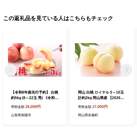
この返礼品を見ている人はこちらもチェック
【令和8年産先行予約】 白桃
岡山 白桃 ロイヤル 5～10玉
約5kg (8～22玉 秀) 《令和8
計約2kg 岡山県産 【2026年
年8月上旬～9月下旬発送》
7月上旬～8月下旬迄発送予
26,000円
27,000円
寄附金額
寄附金額
『フードシステムズ』 モモ
定】 フルーツ 果物 くだもの
果物 フルーツ 山形県 南陽市
モモ 桃 もも 冷蔵 国産
山形県南陽市
岡山県奈義町
[1386]