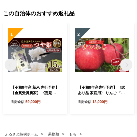
この自治体のおすすめ返礼品
1
2
【令和8年産 新米 先行予約】
【令和8年産先行予約】 〈訳
【金賞受賞農家】 《定期便3
あり品 家庭用〉 りんご 「サ
回》 特別栽培米 つや姫 5kg×
ンふじ」 約10kg (24～36玉)
59,000円
18,000円
寄附金額
寄附金額
3か月 《令和8年9月下旬～発
バラ詰め 《令和8年11月中旬
送》 『あおきライスファー
～発送》 『マルタニ農園』
ム』 山形南陽産 米 白米 精米
リンゴ 山形県 南陽市 [1916]
ご飯 農家直送 山形県 南陽市
[1607-R8]
ふるさと納税ホーム
果物類
もも