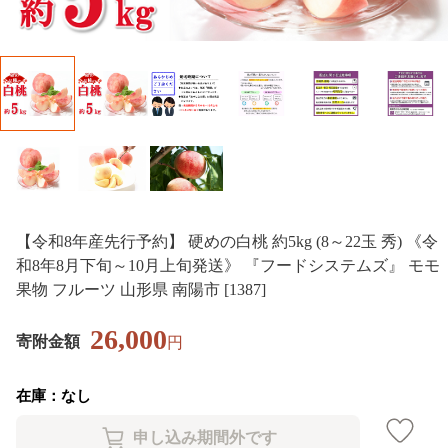
【令和8年産先行予約】 硬めの白桃 約5kg (8～22玉 秀) 《令
和8年8月下旬～10月上旬発送》 『フードシステムズ』 モモ
果物 フルーツ 山形県 南陽市 [1387]
26,000
寄附金額
円
在庫：なし