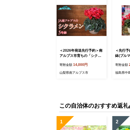
＜2026年発送先行予約＞南
＜先行予
アルプス市育ちの「シクラ
鉢(プル
メン」5号鉢 1鉢 ALPAA03
芸【1494
14,000円
寄附金額
寄附金額
0
山梨県南アルプス市
福島県中
この自治体のおすすめ返礼
1
2