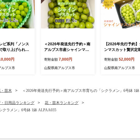
レビ系列「ノンス
＜2026年発送先行予約＞南
【2026年先行予約
で取り上げられま
アルプス市産シャインマス
ンマスカット贅沢定期
＜2026年発送先行
カット家庭用 粒1kg ク
g×3回 ALPAJ024
10,000円
7,000円
52,000円
寄附金額
寄附金額
アルプス市産シャ
ール便発送 ALPAG012
ット1.2kg以上
アルプス市
山梨県南アルプス市
山梨県南アルプス市
房） クール便発送
07
花・苗木
＜2026年発送先行予約＞南アルプス市育ちの「シクラメン」6号鉢 1鉢 AL
貨・日用品ランキング
花・苗木ランキング
ラメン」6号鉢 1鉢 ALPAA035