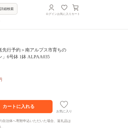
詳細検索
ログイン
お気に入り
カート
方
発送先行予約＞南アルプス市育ちの
6号鉢 1鉢 ALPAA035
円
お気に入り
の自治体へ寄附申込いただいた場合、返礼品は
ん。