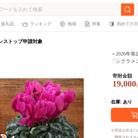
返礼品
ランキング
地域
特集
初めての
ンストップ申請対象
＜2026年
「シクラメン」
寄附金額
19,000
在庫: あり
現在お住まい
贈答されませ