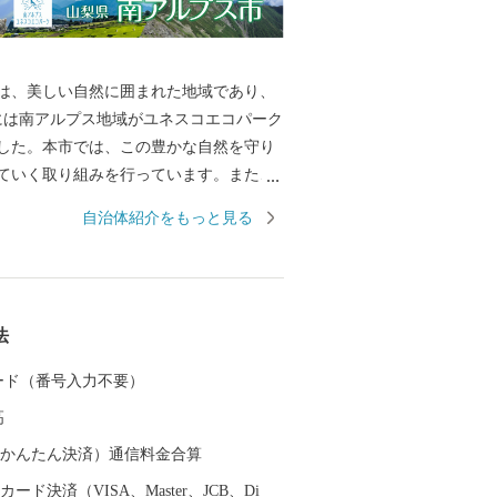
は、美しい自然に囲まれた地域であり、
月には南アルプス地域がユネスコエコパーク
した。本市では、この豊かな自然を守り
ていく取り組みを行っています。また、
地である御勅使川扇状地やそれに続く低
自治体紹介をもっと見る
培が盛んに営まれ、春から秋にかけてた
ーツが実ります。 南アルプスの大地で育
ツなど地域の特産品をPRし、全国へその
るため、ふるさと納税のお礼の品として
法
等を贈呈しています。 皆様からの寄附金
のよりよいまちづくりに活用させていた
 カード（番号入力不要）
、ふるさと納税で南アルプス市への応援
高
ろしくお願いいたします。
（auかんたん決済）通信料金合算
ード決済（VISA、Master、JCB、Di