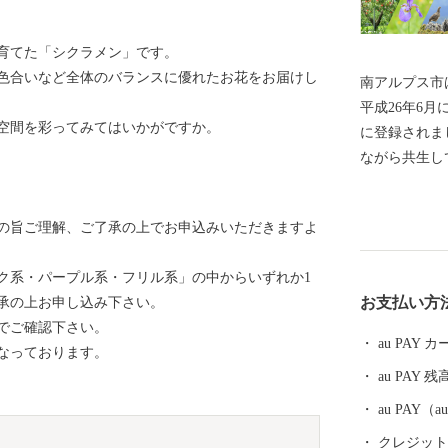
育てた「シクラメン」です。
色合いなど全体のバランスに優れたお花をお届けし
南アルプス市
平成26年6
空間を彩ってみてはいかがですか。
に登録されま
ながら共生し
日本三大扇状
地では果樹栽
の旨ご理解、ご了承の上でお申込みいただきますよ
くさんのフル
まれたフルー
ク系・パープル系・フリル系」の中からいずれか1
魅力を発信す
お支払い方
承の上お申し込み下さい。
地域の特産品
でご確認下さい。
は、これから
au PAY
なっております。
だきますので
au PAY 残
にご協力をよ
au PAY
クレジットカ