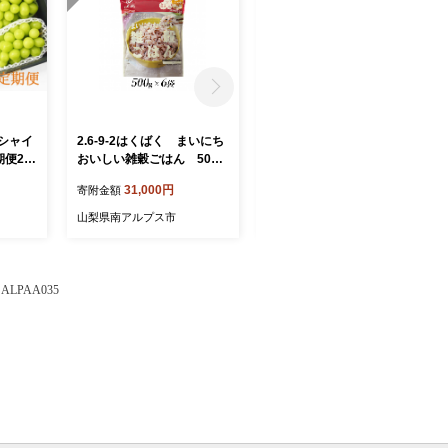
】シャイ
2.6-9-2はくばく まいにち
1.1-9-10はくばく 国産も
便2k
おいしい雑穀ごはん 500g
ち麦 50gx36個 ALPAN0
x6個 ALPAN032
01
31,000円
13,000円
寄附金額
寄附金額
山梨県南アルプス市
山梨県南アルプス市
PAA035