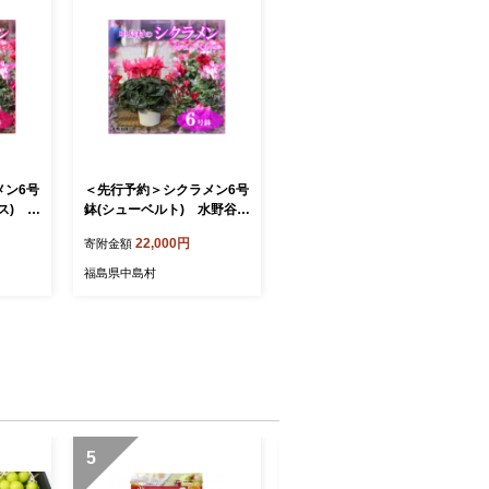
メン6号
＜先行予約＞シクラメン6号
ス) 水
鉢(シューベルト) 水野谷園
】
芸【1494352】
22,000円
寄附金額
福島県中島村
5
6