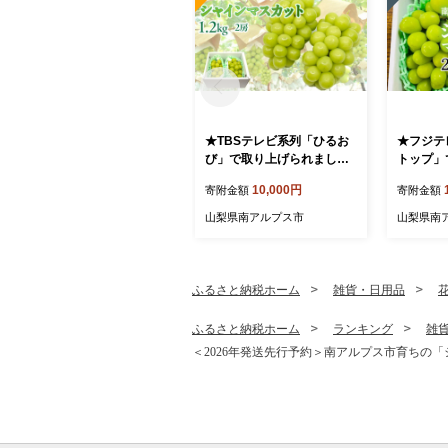
★TBSテレビ系列「ひるお
★フジテ
び」で取り上げられまし
トップ」
た！★＜2026年発送先行予
した！★
10,000円
寄附金額
寄附金額
約＞絶品！南アルプス市産
予約＞南
シャインマスカット1.2kg A
インマスカ
山梨県南アルプス市
山梨県南
LPAA003 ｜ 山梨 山梨県 ぶ
（2～3
どう 葡萄 ブドウ マスカッ
ALPAG0
ト 種なし 大粒 フルーツ く
だもの 果物 高級 新鮮 産地
ふるさと納税ホーム
雑貨・日用品
直送 贈答 ギフト 家庭用 1.2
キロ 2026年 JA JA南アル
ふるさと納税ホーム
ランキング
雑
プス市 南アルプス |
＜2026年発送先行予約＞南アルプス市育ちの「シク