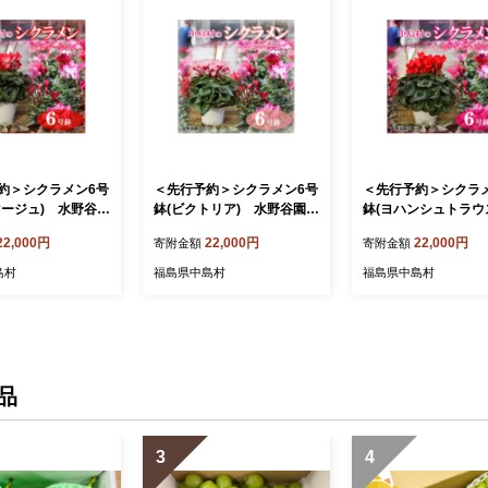
約＞シクラメン6号
＜先行予約＞シクラメン6号
＜先行予約＞シクラ
マージュ) 水野谷園
鉢(ビクトリア) 水野谷園芸
鉢(ヨハンシュトラウ
358】
【1494356】
野谷園芸【1494354
22,000円
22,000円
22,000円
寄附金額
寄附金額
島村
福島県中島村
福島県中島村
品
3
4