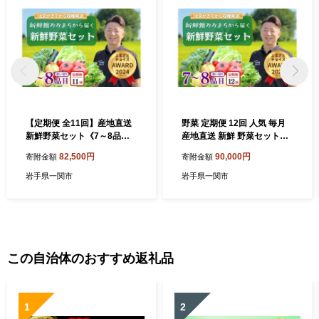
数多く息づいているとともに、国指定重要無形民俗文化財の室根
神社祭のマツリバ行事、県内有数の規模を誇る川崎地域の花火大
会、奇祭として知られる大東大原水かけ祭りや縄文の野焼きを再
現した藤沢野焼祭など各地で行われる独特の祭りも豊富です。
古くから冠婚葬祭や農作業の節目、季節の行事などの場面で、も
ちをついてふるまう「もち食文化」があります。
【定期便 全11回】産地直送
野菜 定期便 12回 人気 毎月
新鮮野菜セット《7～8品》
産地直送 新鮮 野菜セット《7
旬野菜 詰め合わせ 採れたて
～8品》 野菜定期便12回 旬
82,500円
90,000円
寄附金額
寄附金額
定期便 季節 野菜 おまかせ 旬
野菜 詰め合わせ 採れたて 季
春野菜 夏野菜 秋野菜 果物 新
節 おまかせ 旬 春野菜 夏野菜
岩手県一関市
岩手県一関市
鮮 岩手県産 国産 詰め合わせ
秋野菜 果物 新鮮 岩手県産 国
定期便 定期 人気 岩手県 一関
産 詰め合わせ やさい ヤサイ
市
yasai 東北 岩手県 一関市
この自治体のおすすめ返礼品
1
2