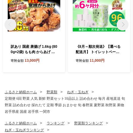
訳あり 国産 唐揚げ 1.6kg (80
《8月～順次発送》【選べる
0g×2袋) もも肉 からあげ か
配送月】 トイレットペーパ
ら揚げ カラアゲ 冷凍 冷凍食
ー しろくま ダブル 96ロール
13,000円
11,000円
寄附金額
寄附金額
品 お弁当 弁当 おかず 惣菜
12ロール×8 ふるさと納税 ト
鶏もも 鶏 簡単 時短 家ごはん
イレットペーパー トイレッ
夏休み 昼食 室根からあげ ka
トペーパーダブル 日用品 国
raage 規格外 不揃い 一関市
産 再生紙100% 防災 長持ち
岩手県 〈最高金賞4回受賞〉
無香料 大容量 まとめ買い 防
災 備蓄 新生活 人気 おすすめ
ふるさと納税ホーム
野菜類
ねぎ・玉ねぎ
送料無料 岩手県 一関市
定期便 6回 野菜 人気 新鮮 野菜セット10品以上 詰め合わせ 毎月 産地直送 旬
野菜 詰め合わせ 採れたて 定期 季節 おまかせ 旬 春野菜 夏野菜 秋野菜 果物
岩手県産 国産 岩手県 一関市
ふるさと納税ホーム
ランキング
野菜類ランキング
ねぎ・玉ねぎランキング