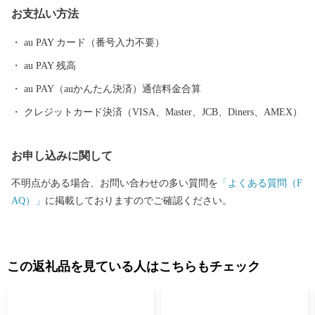
お支払い方法
は、廃藩置県によって、胆沢県、一関県、水沢県、磐井県と変遷
し、明治９年に岩手県に編入されました。 昭和の大合併によっ
au PAY カード（番号入力不要）
て合併前の８市町村となり、平成17年９月に１市４町２村が新設
au PAY 残高
合併、平成23年９月に編入合併し現在に至っています。 ◆自然
本市は、四季折々に多彩な表情を示すめぐみ豊かな自然に包まれ
au PAY（auかんたん決済）通信料金合算
ています。 市の西側にある栗駒山の周囲には深い森が広がり、
クレジットカード決済（VISA、Master、JCB、Diners、AMEX）
湯量豊富な須川温泉をはじめ多くの温泉に恵まれています。 市
の東側にある室根山をはじめ緩やかな丘陵地が広がる北上高地は
お申し込みに関して
穏やかな隆起準平原で、なだらかな高原には牧場が各所に開かれ
ています。 北上平野の南端部にあたる市の中央部には標高の低
不明点がある場合、お問い合わせの多い質問を
「よくある質問（F
い平地が広がり、東北一の大河北上川が緩やかに流れています。
AQ）」
に掲載しておりますのでご確認ください。
北上川の支流、磐井川の中流域には渓谷美を誇る厳美渓、砂鉄
川には石灰岩地帯を深く刻み込んだ猊鼻渓があり多くの観光客が
訪れる名所となっています。 ◆文化 本市には、世界文化遺産
「平泉」の関連資産である骨寺村荘園遺跡があるほか、平泉文化
この返礼品を見ている人はこちらもチェック
にゆかりのある遺跡などが各地に残されています。 また、古く
から受け継がれてきた南部神楽をはじめとする伝統芸能や行事が