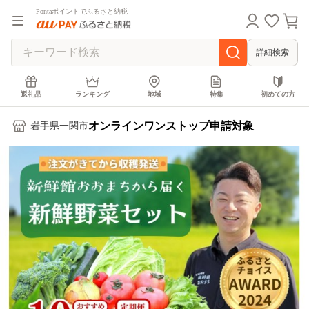
Pontaポイントでふるさと納税
詳細検索
返礼品
ランキング
地域
特集
初めての方
オンラインワンストップ申請対象
岩手県一関市