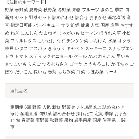
【注目のキーワード】
野菜 春野菜 夏野菜 秋野菜 冬野菜 果物 フルーツ きのこ 季節 旬
新鮮 セット 野菜セット 詰め合わせ 詰合せ おまかせ 産地直送 産
直 指定日可能 バーベキュー サラダ 鍋 健康 人気 国産 岩手 おすす
め ねぎ にんじん たまねぎ じゃがいも ピーマン ほうれん草 小松
菜 フリルレタス しいたけ なす チンゲン菜 いんげん 水菜 オクラ
枝豆 レタス アスパラ きゅうり キャベツ ズッキーニ スナップエン
ドウ トマト スティックセニョール ケール かぶ れんこん 里いも
さつまいも りんご つるむらさき ゴーヤ とうもろこし かぼちゃ ご
ぼう だいこん 長いも 春菊 ちぢみ菜 白菜 つぼみ菜 リーキ
返礼品名
定期便 6回 野菜 人気 新鮮 野菜セット10品以上 詰め合わせ 
毎月 産地直送 旬野菜 詰め合わせ 採れたて 定期 季節 おまか
せ 旬 春野菜 夏野菜 秋野菜 果物 岩手県産 国産 岩手県 一関
市