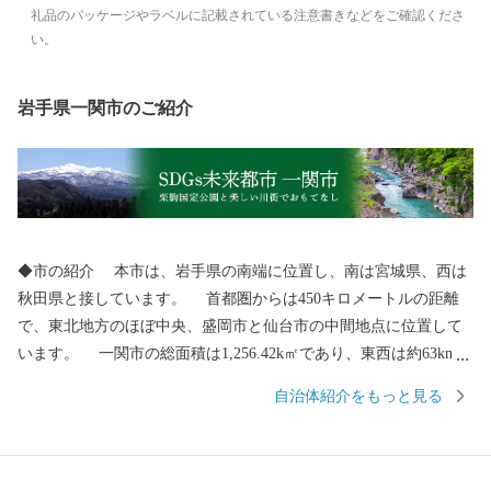
礼品のパッケージやラベルに記載されている注意書きなどをご確認くださ
い。
岩手県一関市のご紹介
◆市の紹介 本市は、岩手県の南端に位置し、南は宮城県、西は
秋田県と接しています。 首都圏からは450キロメートルの距離
で、東北地方のほぼ中央、盛岡市と仙台市の中間地点に位置して
います。 一関市の総面積は1,256.42k㎡であり、東西は約63km、
南北は約46kmの広がりがあります。 人口は103,444人（R8.1.1現
自治体紹介をもっと見る
在）で、人口は岩手県で３番目、面積は２番目の規模となってい
ます。 ◆歴史・沿革 本市の歴史は古く、平安時代には安倍氏、
藤原氏が独自の文化を築き上げ、その後葛西氏、伊達氏、田村氏
の治世下に置かれました。 明治の近代化以降の地域の成り立ち