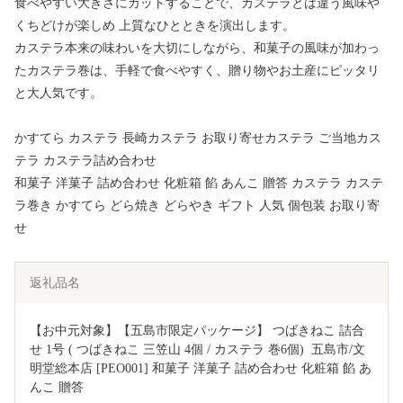
食べやすい大きさにカットすることで、カステラとは違う風味や
くちどけが楽しめ 上質なひとときを演出します。
カステラ本来の味わいを大切にしながら、和菓子の風味が加わっ
たカステラ巻は、手軽で食べやすく、贈り物やお土産にピッタリ
と大人気です。
かすてら カステラ 長崎カステラ お取り寄せカステラ ご当地カス
テラ カステラ詰め合わせ
和菓子 洋菓子 詰め合わせ 化粧箱 餡 あんこ 贈答 カステラ カステ
ラ巻き かすてら どら焼き どらやき ギフト 人気 個包装 お取り寄
せ
返礼品名
【お中元対象】【五島市限定パッケージ】 つばきねこ 詰合
せ 1号 ( つばきねこ 三笠山 4個 / カステラ 巻6個)  五島市/文
明堂総本店 [PEO001] 和菓子 洋菓子 詰め合わせ 化粧箱 餡 あ
んこ 贈答 