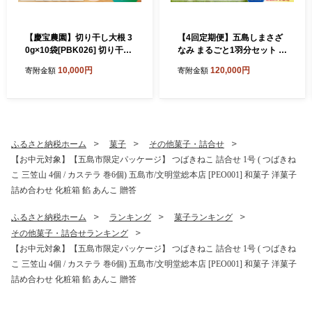
【慶宝農園】切り干し大根 3
【4回定期便】五島しまさざ
0g×10袋[PBK026] 切り干し
なみ まるごと1羽分セット 冷
大根 切干大根 きりぼしだい
凍 五島市/合同会社五島さざ
10,000円
120,000円
寄附金額
寄附金額
こん 小分け 野菜 乾物 乾燥
なみ農園 [PHH003]
ドライ
ふるさと納税ホーム
菓子
その他菓子・詰合せ
【お中元対象】【五島市限定パッケージ】 つばきねこ 詰合せ 1号 ( つばきね
こ 三笠山 4個 / カステラ 巻6個) 五島市/文明堂総本店 [PEO001] 和菓子 洋菓子
詰め合わせ 化粧箱 餡 あんこ 贈答
ふるさと納税ホーム
ランキング
菓子ランキング
その他菓子・詰合せランキング
【お中元対象】【五島市限定パッケージ】 つばきねこ 詰合せ 1号 ( つばきね
こ 三笠山 4個 / カステラ 巻6個) 五島市/文明堂総本店 [PEO001] 和菓子 洋菓子
詰め合わせ 化粧箱 餡 あんこ 贈答