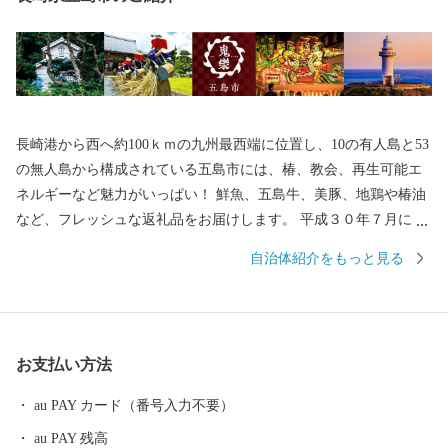
長崎港から西へ約100ｋｍの九州最西端に位置し、10の有人島と53
の無人島から構成されている五島市には、椿、教会、再生可能エ
ネルギーなど魅力がいっぱい！ 鮮魚、五島牛、美豚、地鶏や椿油
など、フレッシュな返礼品をお届けします。 平成３０年７月には
「長崎と天草地方の潜伏キリシタン関連遺産」が世界遺産に登録
自治体紹介をもっと見る
されました。 五島市には「久賀島の集落」と「奈留の江上集落」
の２つの構成資産があります。 厳しい禁教期を生き抜いた信徒を
見守ってきた教会が、今でも静かに佇んでいます。
お支払い方法
au PAY カード（番号入力不要）
au PAY 残高