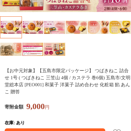
【お中元対象】【五島市限定パッケージ】 つばきねこ 詰合
せ 1号 ( つばきねこ 三笠山 4個 / カステラ 巻6個) 五島市/文明
堂総本店 [PEO001] 和菓子 洋菓子 詰め合わせ 化粧箱 餡 あん
こ 贈答
9,000
寄附金額
円
在庫: あり