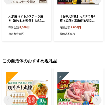
人形焼 うずらカステーラ焼
【お中元対象】カステラ巻1
き【餡なし約50個】 | 紀文堂
箱（12個）五島市/文明堂総
浅草 和風 カステラ 和菓子 ス
本店[PEO009] 個包装カステ
8,000円
9,000円
寄附金額
寄附金額
イーツ ギフト 化粧箱 贈答
ラ 長崎カステラ 土産 ギフト
かすてら お菓子 菓子 和菓子
東京都台東区
長崎県五島市
洋菓子 詰め合わせ スイーツ
化粧箱 贈答
この自治体のおすすめ返礼品
1
2