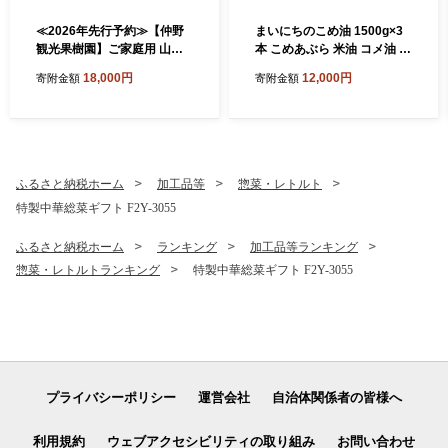
≪2026年先行予約≫【仲野
まいにちのこめ油 1500g×3
観光果樹園】ご家庭用 山形
本 こめあぶら 米油 コメ油 揚
県産 ピオーネ 1.6kg(2~4房)
げ物 炒め物 サラダ 山形県 食
18,000円
12,000円
寄附金額
寄附金額
種無し ぶどう 2026年8月下
用油 食用オイル 調理油 油 食
旬から順次発送 F2Y-5456
品 山形県 F2Y-1730
ふるさと納税ホーム
加工品等
惣菜・レトルト
特製中華総菜ギフト F2Y-3055
ふるさと納税ホーム
ランキング
加工品等ランキング
惣菜・レトルトランキング
特製中華総菜ギフト F2Y-3055
プライバシーポリシー
運営会社
自治体関係者の皆様へ
利用規約
ウェブアクセシビリティの取り組み
お問い合わせ