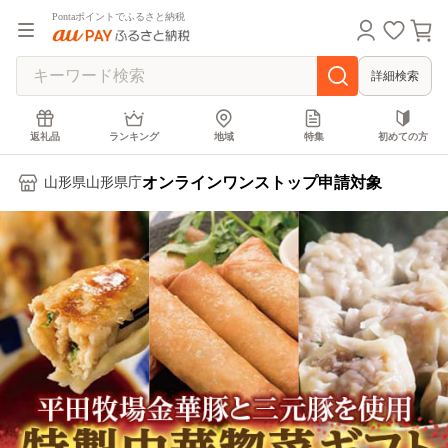
Pontaポイントでふるさと納税
詳細検索
返礼品
ランキング
地域
特集
初めての方
オンラインワンストップ申請対象
山形県山形県庁