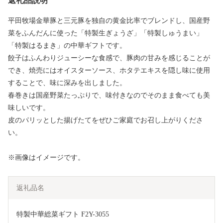
返礼品説明
平田牧場金華豚と三元豚を独自の黄金比率でブレンドし、国産野
菜をふんだんに使った「特製生ぎょうざ」「特製しゅうまい」
「特製はるまき」の中華ギフトです。
餃子はふんわりジューシーな食感で、豚肉の甘みを感じることが
でき、焼売にはオイスターソース、ホタテエキスを隠し味に使用
することで、味に深みを出しました。
春巻きは国産野菜たっぷりで、味付きなのでそのまま食べても美
味しいです。
皮のパリッとした揚げたてをぜひご家庭でお召し上がりくださ
い。
※画像はイメージです。
返礼品名
特製中華総菜ギフト F2Y-3055