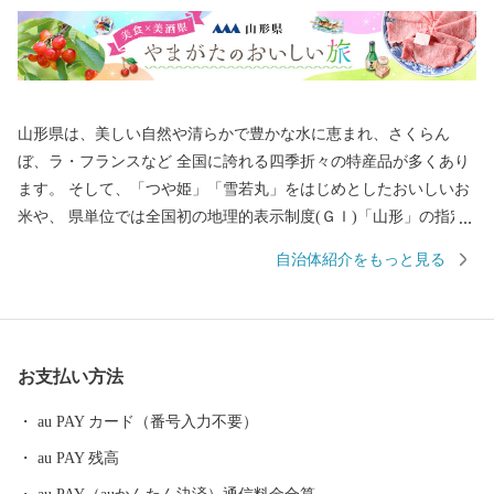
山形県は、美しい自然や清らかで豊かな水に恵まれ、さくらん
ぼ、ラ・フランスなど 全国に誇れる四季折々の特産品が多くあり
ます。 そして、「つや姫」「雪若丸」をはじめとしたおいしいお
米や、 県単位では全国初の地理的表示制度(ＧＩ)「山形」の指定
を受けた日本酒など、「日本一美食・美酒県やまがた」にふさわ
自治体紹介をもっと見る
しい逸品も自慢です。 また、最上川舟運によって伝えられた上方
の技術を磨き、研ぎ澄まされてきた多くの素晴らしい工芸品があ
ります。 さらに、豊かな自然に恵まれ、海水浴や果物狩り、スキ
ーなど、四季を通じて山形を感じ、楽しんでいただけるレジャー
お支払い方法
も目白押しです。 そんな山形県への旅を一層豊かなものにするの
が温泉です。山形県は、全ての市町村に温泉が湧出し、山や渓谷
au PAY カード（番号入力不要）
に囲まれた温泉、近代的な大型旅館が立並ぶ温泉、 湯治の温泉、
au PAY 残高
海沿いの温泉など、様々なタイプの温泉を楽しむことができま
す。 ふるさと納税を機に山形へお越しいただき、旬の味覚、歴史