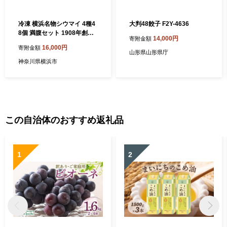
冷凍 横浜名物シウマイ 4種4
大判48餃子 F2Y-4636
8個 満腹セット 1908年創業
14,000円
寄附金額
の老舗 崎陽軒 特製・えび・
16,000円
寄附金額
もち米・伝統の焼売 詰め合
山形県山形県庁
わせ 焼売 中華総菜｜神奈川
神奈川県横浜市
県横浜市
この自治体のおすすめ返礼品
1
2