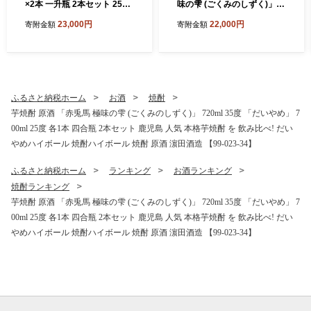
×2本 一升瓶 2本セット 25度
味の雫 (ごくみのしずく)」 7
鹿児島 本格芋焼酎 人気 だい
20ml 四合瓶 鹿児島 本格芋焼
23,000円
22,000円
寄附金額
寄附金額
やめハイボール 焼酎ハイボ
酎 【99-023-19】
ール 焼酎 フルーティー ライ
チ ダイヤメ DAIYAME 濵田
酒造 ギフト にも!【99-023-0
5】
ふるさと納税ホーム
お酒
焼酎
芋焼酎 原酒 「赤兎馬 極味の雫 (ごくみのしずく)」 720ml 35度 「だいやめ」 7
00ml 25度 各1本 四合瓶 2本セット 鹿児島 人気 本格芋焼酎 を 飲み比べ! だい
やめハイボール 焼酎ハイボール 焼酎 原酒 濵田酒造 【99-023-34】
ふるさと納税ホーム
ランキング
お酒ランキング
焼酎ランキング
芋焼酎 原酒 「赤兎馬 極味の雫 (ごくみのしずく)」 720ml 35度 「だいやめ」 7
00ml 25度 各1本 四合瓶 2本セット 鹿児島 人気 本格芋焼酎 を 飲み比べ! だい
やめハイボール 焼酎ハイボール 焼酎 原酒 濵田酒造 【99-023-34】