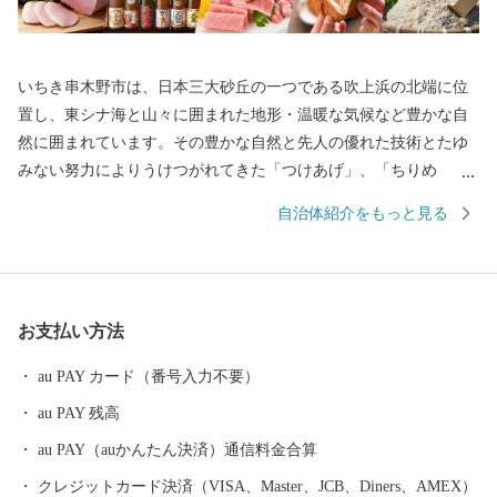
いちき串木野市は、日本三大砂丘の一つである吹上浜の北端に位
置し、東シナ海と山々に囲まれた地形・温暖な気候など豊かな自
然に囲まれています。その豊かな自然と先人の優れた技術とたゆ
みない努力によりうけつがれてきた「つけあげ」、「ちりめ
ん」、「まぐろ」、「焼酎」、「ぽんかん」、「サワーポメロ」
自治体紹介をもっと見る
などの特産品に恵まれ、「食」の豊かなまちとして発展してきて
おります。
お支払い方法
au PAY カード（番号入力不要）
au PAY 残高
au PAY（auかんたん決済）通信料金合算
クレジットカード決済（VISA、Master、JCB、Diners、AMEX）