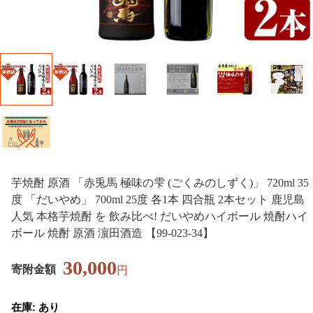
芋焼酎 原酒 「赤兎馬 極味の雫 (ごくみのしずく)」 720ml 35
度 「だいやめ」 700ml 25度 各1本 四合瓶 2本セット 鹿児島
人気 本格芋焼酎 を 飲み比べ! だいやめハイボール 焼酎ハイ
ボール 焼酎 原酒 濵田酒造 【99-023-34】
30,000
寄附金額
円
在庫: あり