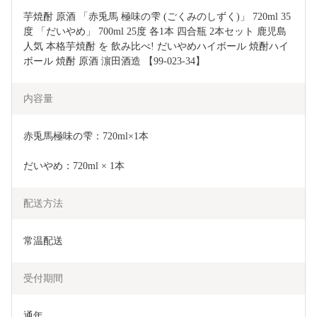
芋焼酎 原酒 「赤兎馬 極味の雫 (ごくみのしずく)」 720ml 35
度 「だいやめ」 700ml 25度 各1本 四合瓶 2本セット 鹿児島 
人気 本格芋焼酎 を 飲み比べ! だいやめハイボール 焼酎ハイ
ボール 焼酎 原酒 濵田酒造 【99-023-34】
内容量
赤兎馬極味の雫：720ml×1本
だいやめ：720ml × 1本
配送方法
常温配送
受付期間
通年