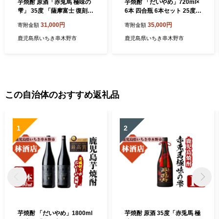
芋焼酎 原酒「赤兎馬 極味の
芋焼酎 「だいやめ」720ml×
雫」 35度 「薩摩富士 復刻
6本 四合瓶 6本セット 25度
版」 25度 720ml 各1本 四合
鹿児島 本格芋焼酎 人気 だい
31,000円
35,000円
寄附金額
寄附金額
瓶 2本セット 25度 鹿児島 濵
やめハイボール 焼酎ハイボ
田酒造 厳選 の 本格芋焼酎 飲
ール 焼酎 フルーティー ライ
鹿児島県いちき串木野市
鹿児島県いちき串木野市
み比べセット! 薩州 赤兎馬 原
チ ダイヤメ DAIYAME 濵田
酒 【99-023-25】
酒造 【99-023-30】
この自治体のおすすめ返礼品
1
2
芋焼酎 「だいやめ」1800ml
芋焼酎 原酒 35度「赤兎馬 極