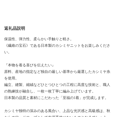
返礼品説明
保温性、弾力性、柔らかい手触りと軽さ。
《繊維の宝石》である日本製のカシミヤニットをお楽しみくださ
い。
『本物を着る喜びを伝えたい』
原料、産地の指定など独自の厳しい基準から厳選したカシミヤ糸
を使用。
編立、縫製、縮絨などひとつひとつの工程に高度な技術と、職人
の熟練技が融合し、一枚一枚丁寧に編み上げています。
日本製の品質と素材にこだわった「至福の1着」が完成します。
カシミヤ独特の深みのある風合い、上品な光沢感と高級感は、秋