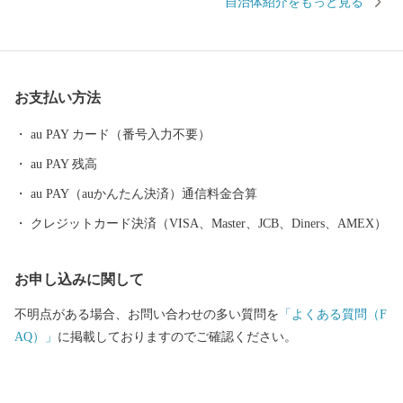
自治体紹介をもっと見る
ていました。交通の要として人の往来も多く、随筆や紀行の中に
も、「小津の泊」「小津の浦なる岸の松原」「大津の浦」の名で
登場する名勝の地です。 昭和17年4月1日に市制を施行、泉大津
市と改称。大阪府の南部に位置し、北部・東部は高石市と和泉
お支払い方法
市、南部は大津川を境として泉北郡忠岡町と隣接しています。西
北部は大阪湾に面し、はるかに六甲山、淡路島を望むことができ
au PAY カード（番号入力不要）
ます。市内全域がほぼ平坦で、市街化区域になっています。
au PAY 残高
au PAY（auかんたん決済）通信料金合算
クレジットカード決済（VISA、Master、JCB、Diners、AMEX）
お申し込みに関して
不明点がある場合、お問い合わせの多い質問を
「よくある質問（F
AQ）」
に掲載しておりますのでご確認ください。