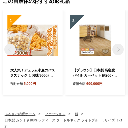
この自治体のおすすめ返礼品
1
2
大人気！デュラム小麦のパス
【ブラウン】日本製 高密度
タスナック しお味 300g (約5
パイル カーペット 約200×50
4個装) | お菓子 スナック菓子
0cm 1枚 フローリング調 70
5,000円
600,000円
寄附金額
寄附金額
個包装 パスタ スナック 塩味
0044017
しお味 おやつ おつまみ 晩酌
おかし スナック菓子 詰め合
わせ[4641]
ふるさと納税ホーム
ファッション
服
日本製 カシミヤ100% レディース タートルネック ライトブルー Sサイズ [173
3]