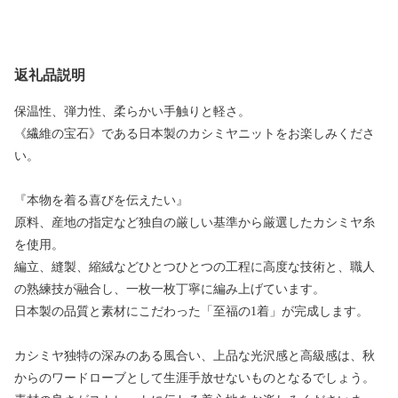
返礼品説明
保温性、弾力性、柔らかい手触りと軽さ。
《繊維の宝石》である日本製のカシミヤニットをお楽しみくださ
い。
『本物を着る喜びを伝えたい』
原料、産地の指定など独自の厳しい基準から厳選したカシミヤ糸
を使用。
編立、縫製、縮絨などひとつひとつの工程に高度な技術と、職人
の熟練技が融合し、一枚一枚丁寧に編み上げています。
日本製の品質と素材にこだわった「至福の1着」が完成します。
カシミヤ独特の深みのある風合い、上品な光沢感と高級感は、秋
からのワードローブとして生涯手放せないものとなるでしょう。