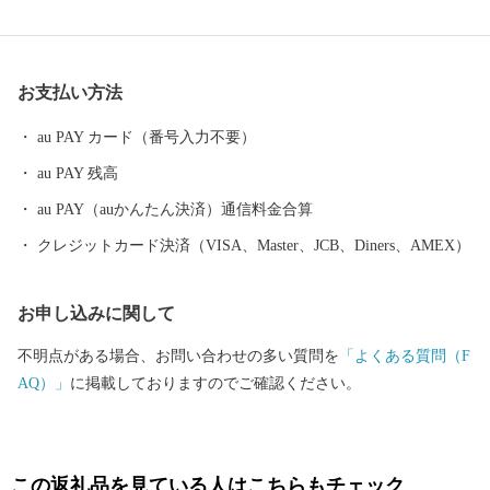
も、「小津の泊」「小津の浦なる岸の松原」「大津の浦」の名で
登場する名勝の地です。 昭和17年4月1日に市制を施行、泉大津
市と改称。大阪府の南部に位置し、北部・東部は高石市と和泉
お支払い方法
市、南部は大津川を境として泉北郡忠岡町と隣接しています。西
北部は大阪湾に面し、はるかに六甲山、淡路島を望むことができ
au PAY カード（番号入力不要）
ます。市内全域がほぼ平坦で、市街化区域になっています。
au PAY 残高
au PAY（auかんたん決済）通信料金合算
クレジットカード決済（VISA、Master、JCB、Diners、AMEX）
お申し込みに関して
不明点がある場合、お問い合わせの多い質問を
「よくある質問（F
AQ）」
に掲載しておりますのでご確認ください。
この返礼品を見ている人はこちらもチェック