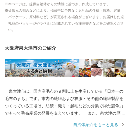
本ページは、提供自治体からの情報に基づき、作成しています。
提供元の都合などにより、掲載中に予告なく返礼品の仕様（規格、容量、
パッケージ、原材料など）が変更される場合がございます。お届けした返
礼品のパッケージやラベルに記載されている注意書きなどをご確認くださ
い。
大阪府泉大津市のご紹介
泉大津市は、国内産毛布の９割以上を生産している「日本一の
毛布のまち」です。市内の繊維および衣服・その他の繊維製品を
つくっている工場は、紡績・織り・起毛などの分業で得た競争力
でもって毛布産業の発展を支えています。 また、泉大津の歴史
は古く、奈良時代には府中におかれた国の役所の外港として栄え
自治体紹介をもっと見る
ていました。交通の要として人の往来も多く、随筆や紀行の中に