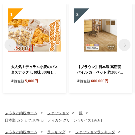
1
2
大人気！デュラム小麦のパス
【ブラウン】日本製 高密度
タスナック しお味 300g (約5
パイル カーペット 約200×50
4個装) | お菓子 スナック菓子
0cm 1枚 フローリング調 70
5,000円
600,000円
寄附金額
寄附金額
個包装 パスタ スナック 塩味
0044017
しお味 おやつ おつまみ 晩酌
おかし スナック菓子 詰め合
わせ[4641]
ふるさと納税ホーム
ファッション
服
日本製 カシミヤ100% カーディガン グリーン Sサイズ [2637]
ふるさと納税ホーム
ランキング
ファッションランキング