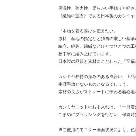
保温性、弾力性、柔らかい手触りと軽さ
《繊維の宝石》である日本製のカシミヤ
『本物を着る喜びを伝えたい』
原料、産地の指定など独自の厳しい基準
編立、縫製、縮絨などひとつひとつの工
枚丁寧に編み上げています。
日本製の品質と素材にこだわった「至福
カシミヤ独特の深みのある風合い、上品
生涯手放せないものとなるでしょう。
素材の良さがストレートに伝わる着心地
カシミヤニットのお手入れは、「一日着
こまめにブラッシングを行ない、保管時
※ご使用のモニター画面状況により、色