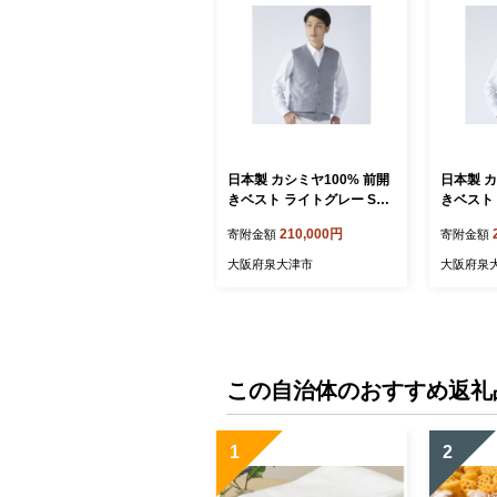
日本製 カシミヤ100% 前開
日本製 カ
きベスト ライトグレー Sサ
きベスト
イズ [2625]
イズ [262
210,000円
寄附金額
寄附金額
大阪府泉大津市
大阪府泉
この自治体のおすすめ返礼
1
2