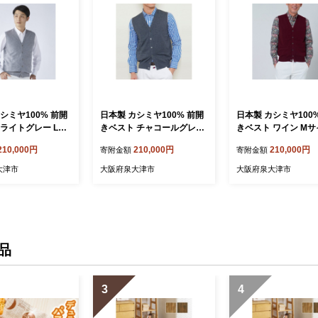
シミヤ100% 前開
日本製 カシミヤ100% 前開
日本製 カシミヤ100
 ライトグレー Lサ
きベスト チャコールグレー
きベスト ワイン Mサイ
7]
Mサイズ [2548]
554]
210,000円
210,000円
210,000円
寄附金額
寄附金額
大津市
大阪府泉大津市
大阪府泉大津市
品
3
4