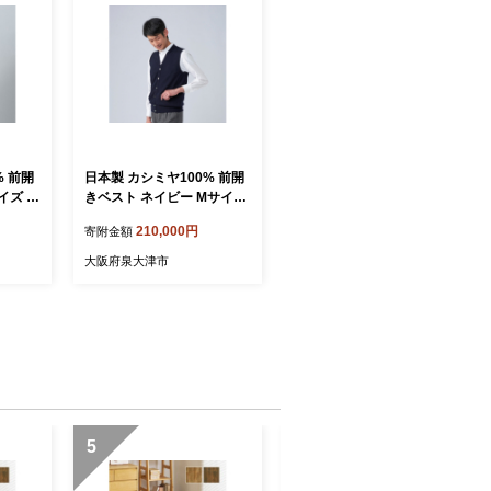
% 前開
日本製 カシミヤ100% 前開
ズ [2
きベスト ネイビー Mサイズ
[2622]
210,000円
寄附金額
大阪府泉大津市
5
6