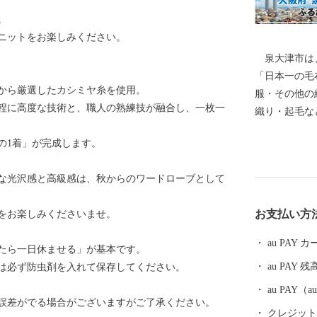
。
ニットをお楽しみください。
泉大津市は、
「日本一の毛
から厳選したカシミヤ糸を使用。
服・その他の
程に高度な技術と、職人の熟練技が融合し、一枚一
織り・起毛な
の発展を支え
の1着」が完成します。
く、奈良時代
て栄えていま
な光沢感と高級感は、秋からのワードローブとして
随筆や紀行の
の松原」「大
お支払い方
をお楽しみくださいませ。
昭和17年4
阪府の南部に
au PAY
たら一日休ませる」が基本です。
南部は大津川
au PAY 残
は必ず防虫剤を入れて保存してください。
す。西北部は
を望むことが
au PAY
誤差がでる場合がございますがご了承ください。
化区域にな
クレジットカ