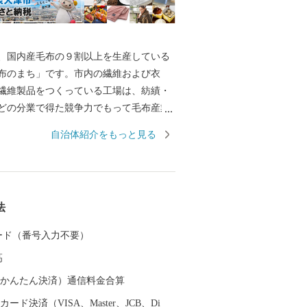
国内産毛布の９割以上を生産している
布のまち」です。市内の繊維および衣
繊維製品をつくっている工場は、紡績・
どの分業で得た競争力でもって毛布産業
ています。 また、泉大津の歴史は古
自治体紹介をもっと見る
には府中におかれた国の役所の外港とし
した。交通の要として人の往来も多く、
中にも、「小津の泊」「小津の浦なる岸
津の浦」の名で登場する名勝の地です。
法
月1日に市制を施行、泉大津市と改称。大
位置し、北部・東部は高石市と和泉市、
 カード（番号入力不要）
を境として泉北郡忠岡町と隣接していま
高
大阪湾に面し、はるかに六甲山、淡路島
できます。市内全域がほぼ平坦で、市街
（auかんたん決済）通信料金合算
っています。
ード決済（VISA、Master、JCB、Di