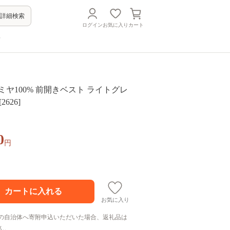
詳細検索
ログイン
お気に入り
カート
方
ミヤ100% 前開きベスト ライトグレ
2626]
0
円
お気に入り
の自治体へ寄附申込いただいた場合、返礼品は
ん。