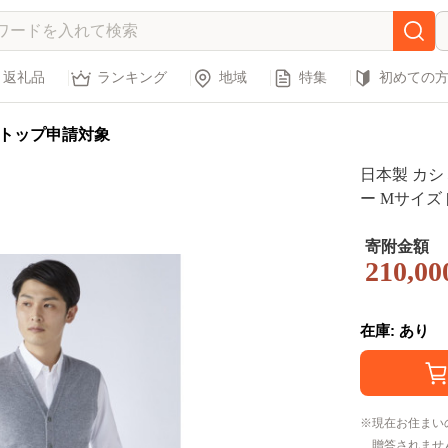
返礼品
ランキング
地域
特集
初めての
トップ申請対象
日本製 カシ
ー Mサイズ [
寄附金額
210,00
在庫: あり
現在お住まい
贈答されませ