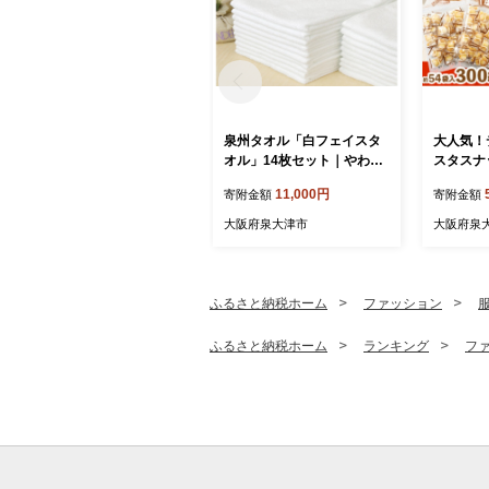
泉州タオル「白フェイスタ
大人気！
オル」14枚セット｜やわら
スタスナッ
か フェイスタオル セット
(約54個装
11,000円
寄附金額
寄附金額
吸水性 普段使い 泉州タオル
ク菓子 個
[3810]
ック 塩味
大阪府泉大津市
大阪府泉
つまみ 晩
ク菓子 詰
ふるさと納税ホーム
ファッション
ふるさと納税ホーム
ランキング
フ