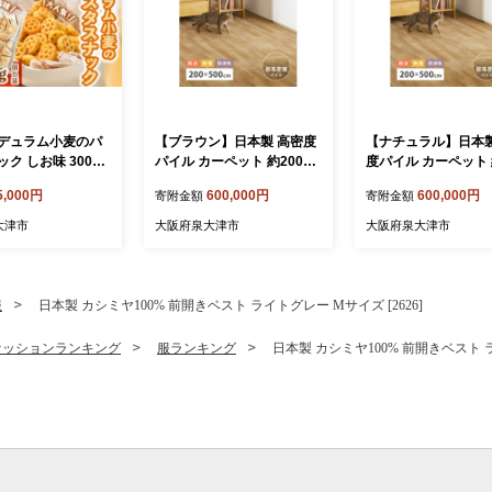
デュラム小麦のパ
【ブラウン】日本製 高密度
【ナチュラル】日本製
ク しお味 300g
パイル カーペット 約200×5
度パイル カーペット 
) | お菓子 スナッ
00cm 1枚 フローリング調 7
×500cm 1枚 フロ
5,000円
600,000円
600,000円
寄附金額
寄附金額
包装 パスタ スナ
00044017
調 700044007
 しお味 おやつ お
大津市
大阪府泉大津市
大阪府泉大津市
酌 おかし スナッ
め合わせ[4641]
服
日本製 カシミヤ100% 前開きベスト ライトグレー Mサイズ [2626]
ァッションランキング
服ランキング
日本製 カシミヤ100% 前開きベスト ラ