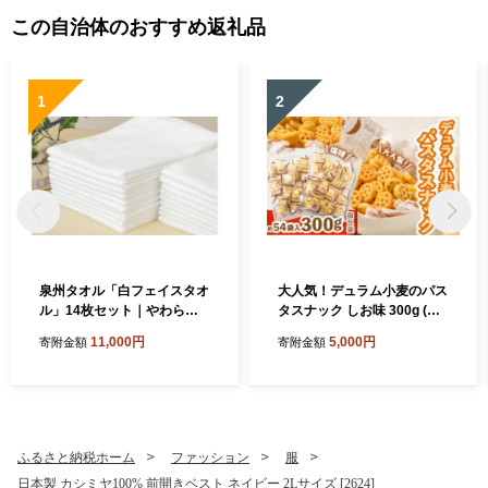
この自治体のおすすめ返礼品
1
2
泉州タオル「白フェイスタオ
大人気！デュラム小麦のパス
ル」14枚セット｜やわらか
タスナック しお味 300g (約5
フェイスタオル セット 吸水
4個装) | お菓子 スナック菓子
11,000円
5,000円
寄附金額
寄附金額
性 普段使い 泉州タオル [381
個包装 パスタ スナック 塩味
0]
しお味 おやつ おつまみ 晩酌
おかし スナック菓子 詰め合
わせ[4641]
ふるさと納税ホーム
ファッション
服
日本製 カシミヤ100% 前開きベスト ネイビー 2Lサイズ [2624]