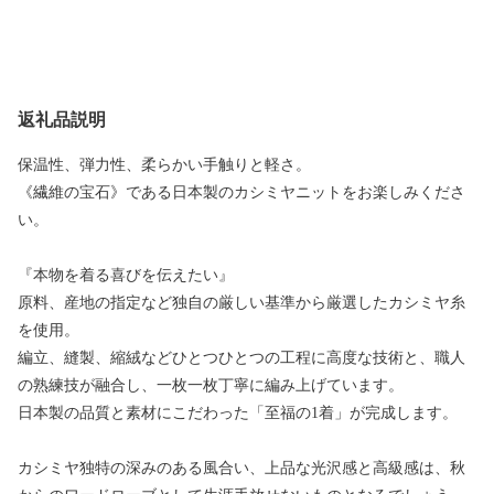
返礼品説明
保温性、弾力性、柔らかい手触りと軽さ。
《繊維の宝石》である日本製のカシミヤニットをお楽しみくださ
い。
『本物を着る喜びを伝えたい』
原料、産地の指定など独自の厳しい基準から厳選したカシミヤ糸
を使用。
編立、縫製、縮絨などひとつひとつの工程に高度な技術と、職人
の熟練技が融合し、一枚一枚丁寧に編み上げています。
日本製の品質と素材にこだわった「至福の1着」が完成します。
カシミヤ独特の深みのある風合い、上品な光沢感と高級感は、秋