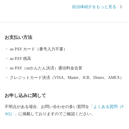
は古く、奈良時代には府中におかれた国の役所の外港として栄え
自治体紹介をもっと見る
ていました。交通の要として人の往来も多く、随筆や紀行の中に
も、「小津の泊」「小津の浦なる岸の松原」「大津の浦」の名で
登場する名勝の地です。 昭和17年4月1日に市制を施行、泉大津
市と改称。大阪府の南部に位置し、北部・東部は高石市と和泉
お支払い方法
市、南部は大津川を境として泉北郡忠岡町と隣接しています。西
北部は大阪湾に面し、はるかに六甲山、淡路島を望むことができ
au PAY カード（番号入力不要）
ます。市内全域がほぼ平坦で、市街化区域になっています。
au PAY 残高
au PAY（auかんたん決済）通信料金合算
クレジットカード決済（VISA、Master、JCB、Diners、AMEX）
お申し込みに関して
不明点がある場合、お問い合わせの多い質問を
「よくある質問（F
AQ）」
に掲載しておりますのでご確認ください。