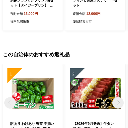
宗像クラシックプリン5個セ
プリンとお菓子のデザートセ
ット【タイガープリン】_HA
ット
2070 プリン かため 美味しい
13,000円
12,000円
寄附金額
寄附金額
福岡県宗像市 宗像市 福岡 宗
像
福岡県宗像市
愛知県常滑市
この自治体のおすすめ返礼品
1
2
訳あり わけあり 野菜 不揃い
【2026年9月発送】牛タン