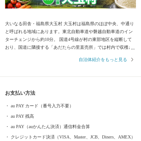
大いなる田舎・福島県大玉村 大玉村は福島県のほぼ中央、中通り
と呼ばれる地域にあります。東北自動車道や磐越自動車道のイン
ターチェンジから約10分。 国道4号線が村の東部地区を縦断して
おり、国道に隣接する「あだたらの里直売所」では村内で収穫さ
れた、新鮮な農産物を販売しています。 ◆大玉村はこんな
自治体紹介をもっと見る
村 主な産業は農業です。 安達太良山を源流とする安達太良川、百
日川、杉田川の3つの豊かな流れが水田を潤し、全国に誇れる自慢
のおいしいお米がつくられています。 また、ソバの生産にも取り
組み、良質のソバを栽培しています。 大玉村は「居(い)久(ぐ)根
お支払い方法
(ね)」を多く有した村です。 いぐねの「い」は「居」で家を、
「くね」は「久根」で土地の境界を意味しています。 屋敷を取り
au PAY カード（番号入力不要）
囲む屋敷林は、防風・防雪林としてなくてはならないものです。
au PAY 残高
安達太良山から吹き付けられる風を考慮した先人の知恵になりま
す。 この「居久根」を有した風景の美しさから、2014年に「日本
au PAY（auかんたん決済）通信料金合算
で最も美しい村」連合に加盟を果たしました。
クレジットカード決済（VISA、Master、JCB、Diners、AMEX）