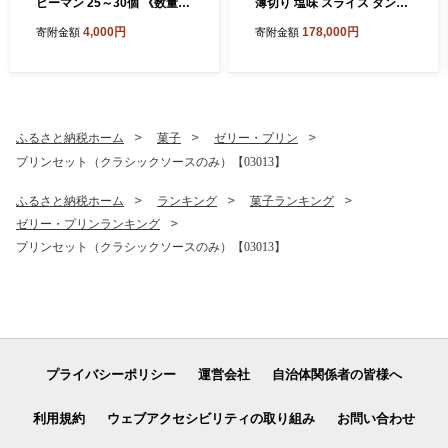
ピーマン 25～30個 《数量限
薄切り 塩味 スライス タン元
定》 新鮮 夏野菜 大玉村 もっ
タン中 5kg 500g×10 冷凍 |
4,000円
178,000円
寄附金額
寄附金額
たいない野菜 ｜ om-pmwa-
牛肉 牛たん 牛タン塩 焼肉 B
R8
BQ バーベキュー キャンプ
アウトドア 年末 ご家庭用 贈
答用 ギフト ふるさと納税 食
べやすい 噛み切れる 柔らか
便利 小分け | 福島県 大玉村
ふるさと納税ホーム
菓子
ゼリー・プリン
プリンセット（クラシックソースのみ）【03013】
ふるさと納税ホーム
ランキング
菓子ランキング
ゼリー・プリンランキング
プリンセット（クラシックソースのみ）【03013】
プライバシーポリシー
運営会社
自治体関係者の皆様へ
利用規約
ウェブアクセシビリティの取り組み
お問い合わせ