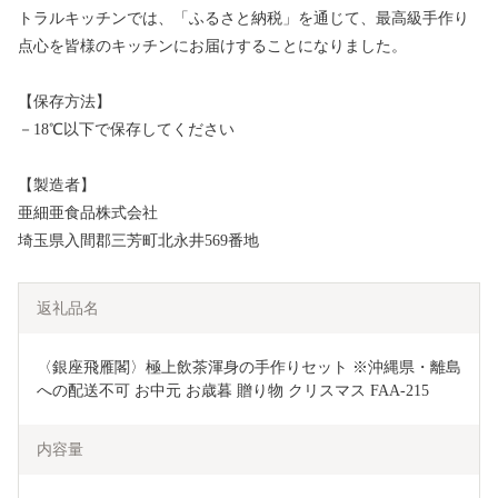
トラルキッチンでは、「ふるさと納税」を通じて、最高級手作り
点心を皆様のキッチンにお届けすることになりました。
【保存方法】
－18℃以下で保存してください
【製造者】
亜細亜食品株式会社
埼玉県入間郡三芳町北永井569番地
返礼品名
〈銀座飛雁閣〉極上飲茶渾身の手作りセット ※沖縄県・離島
への配送不可 お中元 お歳暮 贈り物 クリスマス FAA-215
内容量