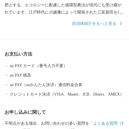
肥とする、エコロジーに配慮した循環型農法が現代にも受け継が
れています。江戸時代に川越藩によって開発された三富新田を代
表した自然豊かな風景、そこで育まれたブランド品「富の川越い
自治体紹介をもっと見る
も」や「狭山茶」、数々の「みよし野菜」は名産品の一つです。
一方で、関越自動車道の三芳PAがあり、三芳スマートIC(普通車の
み)や商業施設Pasar(パサール)三芳も併設され、多くの方から利用
されています。さらに、令和3年度以降に三芳スマートICを東京方
お支払い方法
面から出入りができるようにするよう計画しています。こうした
車の便の良さから事業所も多く、製造業や運送業が盛んです。 町
au PAY カード（番号入力不要）
内も活気があり、多くのイベントが行われています。中でも、9月
au PAY 残高
初旬に行われる「みよしまつり」では、踊りや御輿、太鼓などさ
まざまな催物があり、最後には花火が打ちあがり、夜空に大輪の
au PAY（auかんたん決済）通信料金合算
花を咲かせます。 こんな三芳町を、ふるさと納税を通じて応援し
クレジットカード決済（VISA、Master、JCB、Diners、AMEX）
てみませんか？
お申し込みに関して
不明点がある場合、お問い合わせの多い質問を
「よくある質問（F