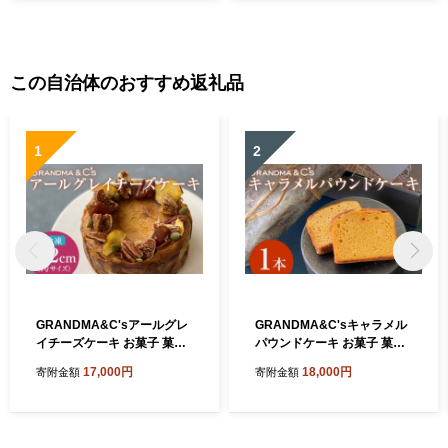
産 和牛 ブランド牛 飛騨 牛肉
ギフト 飛騨牛ギフト 和牛ギ
フト お中元 お歳暮 ギフト 贈
答用 ※北海道・沖縄・離島
への配送不可
この自治体のおすすめ返礼品
1
2
GRANDMA&C'sアールグレ
GRANDMA&C'sキャラメル
イチーズケーキ お菓子 菓子
パウンドケーキ お菓子 菓子
スイーツ FAA-248
スイーツ FAA-247
17,000円
18,000円
寄附金額
寄附金額