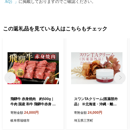
AQ）」
に掲載しておりますのでご確認ください。
この返礼品を見ている人はこちらもチェック
飛騨牛 赤身焼肉 約500g｜
スワンTAクリーム(医薬部外
牛肉 国産 和牛 飛騨牛赤身 飛
品） ※北海道・沖縄・離島
騨牛赤身焼肉 牛肉赤身 牛肉
への配送不可 FAA-032
24,000円
24,000円
寄附金額
寄附金額
飛騨牛焼肉用 赤身飛騨牛 飛
騨牛 牛肉 ひだ牛 飛騨ぎゅう
岐阜県瑞穂市
埼玉県三芳町
飛騨ウシ 赤身 飛騨牛赤身 国