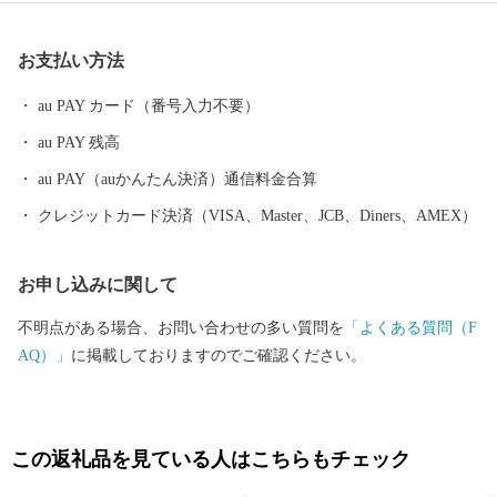
堀、四層の天守を持つ尼崎城が築かれました。 敷地は甲子園球場
の約3.5倍もの大きさがあったようです。 明治の廃城令により、今
お支払い方法
はその姿を見ることはできなくなりましたが、 当時の尼崎城西三
の丸エリアにあたる尼崎城址公園内に本丸の一部である 天守が整
au PAY カード（番号入力不要）
備されることとなり、 平成31年3月、400年の時を越えてついに尼
au PAY 残高
崎城が蘇りました。
au PAY（auかんたん決済）通信料金合算
クレジットカード決済（VISA、Master、JCB、Diners、AMEX）
お申し込みに関して
不明点がある場合、お問い合わせの多い質問を
「よくある質問（F
AQ）」
に掲載しておりますのでご確認ください。
この返礼品を見ている人はこちらもチェック