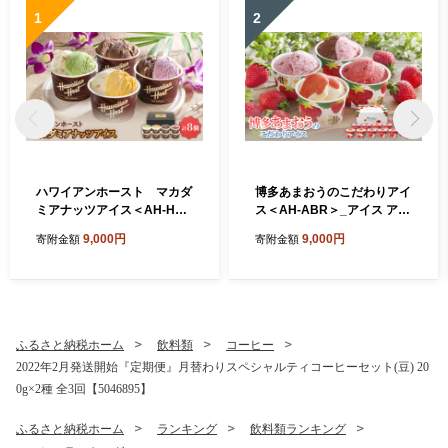
1
2
ハワイアンホースト マカダ
博多あまおうのこだわりアイ
ミアナッツアイス＜AH-HS
ス＜AH-ABR＞_アイス アイ
＞_アイス アイスクリーム ス
スクリーム スイーツ デザー
9,000円
9,000円
寄附金額
寄附金額
イーツ デザート マカダミア
ト 苺 いちご イチゴ あまおう
詰め合わせ ギフト 贈り物 ミ
ギフト 贈り物 手作業 詰め合
ルクチョコ ホワイトチョコ
わせ バニラ ショコラ クリー
ストロベリー マンゴー ピス
ムチーズ シャーベット ふる
タチオ ふるさと納税【1528
さと納税【1525215】
629】
ふるさと納税ホーム
飲料類
コーヒー
2022年2月発送開始『定期便』月替わりスペシャルティコーヒーセット(豆) 20
0g×2種 全3回【5046895】
ふるさと納税ホーム
ランキング
飲料類ランキング