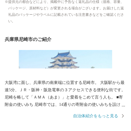
提供元の都合などにより、掲載中に予告なく返礼品の仕様（規格、容量、
パッケージ、原材料など）が変更される場合がございます。お届けした返
礼品のパッケージやラベルに記載されている注意書きなどをご確認くださ
い。
兵庫県尼崎市のご紹介
大阪湾に面し、兵庫県の南東端に位置する尼崎市。 大阪駅から最
速5分、ＪＲ・阪神・阪急電車の３アクセスできる便利な街です。
尼崎を略して「ＡＭＡ（あま）」と愛着をこめて言う人も。 ■寄
附金の使いみち 尼崎市では、14通りの寄附金の使いみちを設けて
おり、 尼崎城の整備等に活用する基金のほか、 全国でも珍しい、
自治体紹介をもっと見る
犬・猫の殺処分ゼロを目指すなどの動物愛護に関する 基金などが
あります。 ■蘇る、尼崎城 1618年に戸田氏鉄によって、 三重の