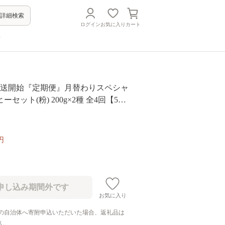
詳細検索
ログイン
お気に入り
カート
方
月発送開始『定期便』月替わりスペシャ
セット(粉) 200g×2種 全4回【504
円
お気に入り
の自治体へ寄附申込いただいた場合、返礼品は
ん。