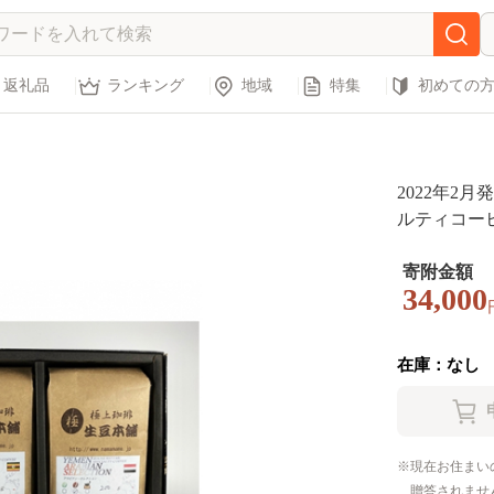
返礼品
ランキング
地域
特集
初めての
2022年2
ルティコーヒー
5217】
寄附金額
34,000
在庫：なし
現在お住まい
贈答されませ