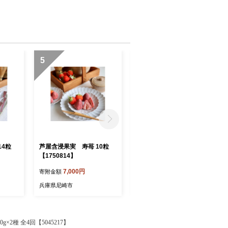
5
6
14粒
芦屋含浸果実 寿苺 10粒
縁起果実 金の寿苺【17508
【1750814】
09】
7,000円
7,000円
寄附金額
寄附金額
兵庫県尼崎市
兵庫県尼崎市
2種 全4回【5045217】