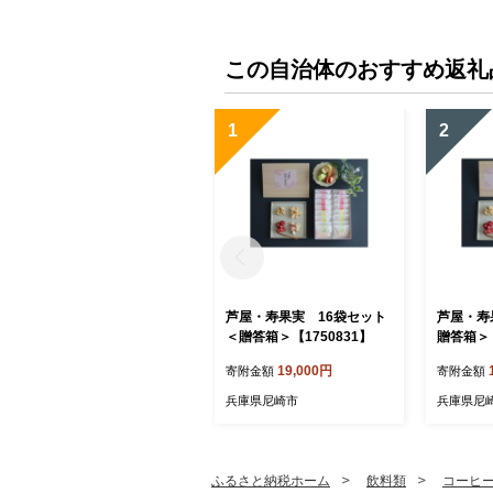
この自治体のおすすめ返礼
1
2
芦屋・寿果実 16袋セット
芦屋・寿
＜贈答箱＞【1750831】
贈答箱＞【
19,000円
寄附金額
寄附金額
兵庫県尼崎市
兵庫県尼
ふるさと納税ホーム
飲料類
コーヒ