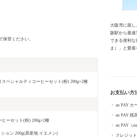
大阪湾に面し
阪駅から最速
で保管ください。
できる便利な
ま）」と愛着をこめて
尼崎市では、
り、 尼崎城
珍しい、犬・
に関する 基金などがあり
スペシャルティコーヒーセット(粉) 200g×2種 
に戸田氏鉄に
お支払い方
崎城が築かれ
大きさがあっ
au PAY
その姿を見る
au PAY 残
崎城西三の丸
セット(粉) 200g×2種 
一部である 天
au PAY
月、400年
ン:200g(原産地:イエメン)
クレジットカ