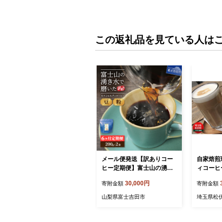
この返礼品を見ている人は
メール便発送【訳ありコー
自家焙煎
ヒー定期便】富士山の湧き
ィコーヒ
水で磨いた スペシャルティ
30,000円
寄附金額
寄附金額
コーヒーセット 6ヶ月コー
ス
山梨県富士吉田市
埼玉県松