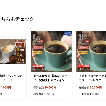
こちらもチェック
珈琲スペシャルテ
メール便発送【訳ありコー
【訳ありコーヒー定
ーセット B
ヒー定期便】カフェインレ
カフェインレスコーヒ
スコーヒー デカフェ 富士山
カフェ 富士山の湧き
34,000円
30,000円
30,000円
寄附金額
寄附金額
の湧き水で磨いた スペシャ
いた スペシャルティ
ルティコーヒーセット（ド
ーセット（ドリップ3
伏町
山梨県富士吉田市
山梨県富士吉田市
リップ16パック）6ヶ月
ク）3ヶ月