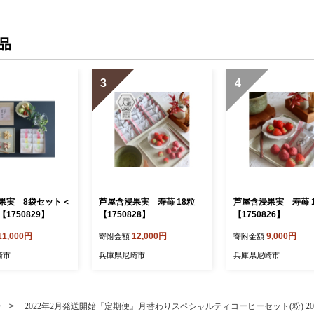
品
3
4
果実 8袋セット＜
芦屋含浸果実 寿苺 18粒
芦屋含浸果実 寿苺 
1750829】
【1750828】
【1750826】
11,000円
12,000円
9,000円
寄附金額
寄附金額
崎市
兵庫県尼崎市
兵庫県尼崎市
ー
2022年2月発送開始『定期便』月替わりスペシャルティコーヒーセット(粉) 200g×