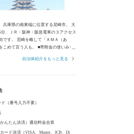
、兵庫県の南東端に位置する尼崎市。 大
5分、ＪＲ・阪神・阪急電車の３アクセス
街です。 尼崎を略して「ＡＭＡ（あ
言う人も。 ■寄附金の使いみち
14通りの寄附金の使いみちを設けてお
自治体紹介をもっと見る
の整備等に活用する基金のほか、 全国でも
猫の殺処分ゼロを目指すなどの動物愛護
ます。 ■蘇る、尼崎城 1618年
よって、 三重の堀、四層の天守を持つ尼
法
ました。 敷地は甲子園球場の約3.5倍もの
たようです。 明治の廃城令により、今は
 カード（番号入力不要）
ことはできなくなりましたが、 当時の尼
高
エリアにあたる尼崎城址公園内に本丸の
守が整備されることとなり、 平成31年3
（auかんたん決済）通信料金合算
の時を越えてついに尼崎城が蘇りました。
ード決済（VISA、Master、JCB、Di