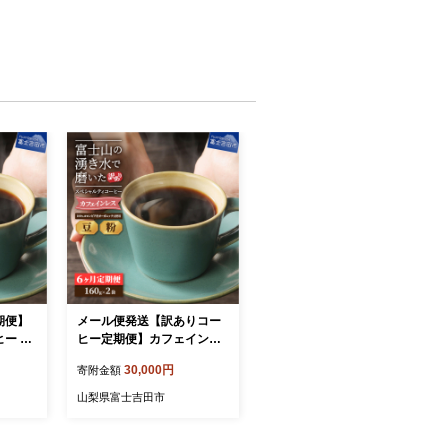
期便】
メール便発送【訳ありコー
ー デ
ヒー定期便】カフェインレ
水で磨
スコーヒー デカフェ 富士山
30,000円
寄附金額
コーヒ
の湧き水で磨いた スペシャ
2パッ
ルティコーヒーセット 6ヶ
山梨県富士吉田市
月