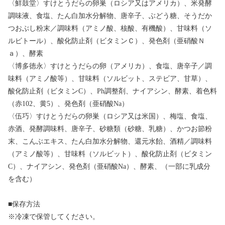
〈鮮鼓堂〉すけとうだらの卵巣（ロシア又はアメリカ）、米発酵
調味液、食塩、たん白加水分解物、唐辛子、ぶどう糖、そうだか
つおぶし粉末／調味料（アミノ酸、核酸、有機酸）、甘味料（ソ
ルビトール）、酸化防止剤（ビタミンＣ）、発色剤（亜硝酸Ｎ
ａ）、酵素
〈博多徳永〉すけとうだらの卵（アメリカ）、食塩、唐辛子／調
味料（アミノ酸等）、甘味料（ソルビット、ステビア、甘草）、
酸化防止剤（ビタミンC）、Ph調整剤、ナイアシン、酵素、着色料
（赤102、黄5）、発色剤（亜硝酸Na）
〈伍巧〉すけとうだらの卵巣（ロシア又は米国）、梅塩、食塩、
赤酒、発酵調味料、唐辛子、砂糖類（砂糖、乳糖）、かつお節粉
末、こんぶエキス、たん白加水分解物、還元水飴、酒精／調味料
（アミノ酸等）、甘味料（ソルビット）、酸化防止剤（ビタミン
C）、ナイアシン、発色剤（亜硝酸Na）、酵素、（一部に乳成分
を含む）
■保存方法
※冷凍で保管してください。