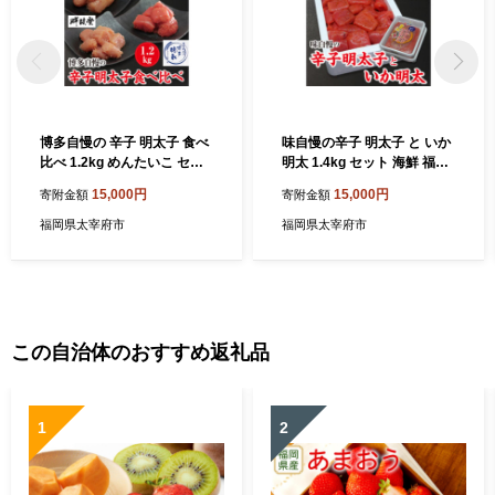
博多自慢の 辛子 明太子 食べ
味自慢の辛子 明太子 と いか
比べ 1.2kg めんたいこ セッ
明太 1.4kg セット 海鮮 福岡
ト 海鮮 福岡 太宰府
太宰府
15,000円
15,000円
寄附金額
寄附金額
福岡県太宰府市
福岡県太宰府市
この自治体のおすすめ返礼品
1
2