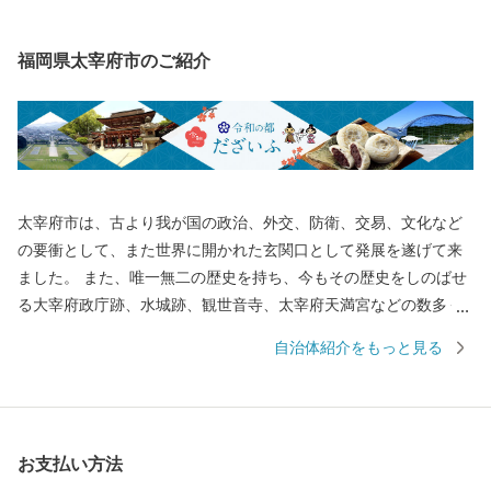
福岡県太宰府市のご紹介
太宰府市は、古より我が国の政治、外交、防衛、交易、文化など
の要衝として、また世界に開かれた玄関口として発展を遂げて来
ました。 また、唯一無二の歴史を持ち、今もその歴史をしのばせ
る大宰府政庁跡、水城跡、観世音寺、太宰府天満宮などの数多く
の史跡や名所が存在する誇り高き国際観光都市です。 大伴旅人公
自治体紹介をもっと見る
や菅原道真公に代表される古からの大宰府と最新のグルメやスイ
ーツ、子どもの居場所など現代の太宰府の魅力を融合させた「令
和の都だざいふ」として住まう人も訪れる人もともに慶び合える
まちづくりをすすめています。 皆さまの応援をよろしくお願いい
お支払い方法
たします。