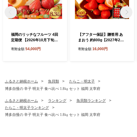
福岡のリッチなフルーツ 4回
【アフター保証】贈答用 あ
定期便 【2026年10月下旬～
まおう 約800g【2027年2月
2027年1月下旬発送予定】
上旬～2027年4月上旬発送予
54,000円
16,000円
寄附金額
寄附金額
フルーツ 果実 果物 秋王 甘う
定】 いちご イチゴ 苺 化粧箱
ぃ あまおう 柿 キウイ いちご
入り
ふるさと納税ホーム
魚貝類
たらこ・明太子
博多自慢の 辛子 明太子 食べ比べ 1.8㎏ セット 福岡 太宰府
ふるさと納税ホーム
ランキング
魚貝類ランキング
たらこ・明太子ランキング
博多自慢の 辛子 明太子 食べ比べ 1.8㎏ セット 福岡 太宰府