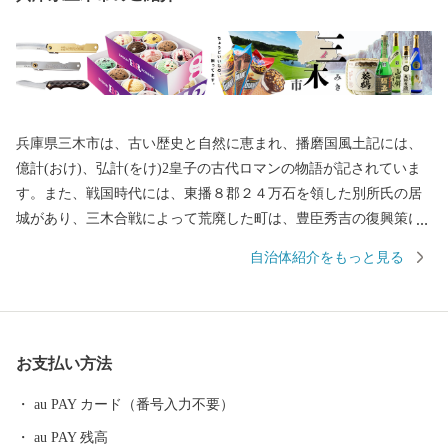
兵庫県三木市は、古い歴史と自然に恵まれ、播磨国風土記には、
億計(おけ)、弘計(をけ)2皇子の古代ロマンの物語が記されていま
す。また、戦国時代には、東播８郡２４万石を領した別所氏の居
城があり、三木合戦によって荒廃した町は、豊臣秀吉の復興策に
よって商工業が活発化し、今日の金物産業の発展の基礎をつくり
自治体紹介をもっと見る
ました。 平成の大合併により兵庫県美嚢郡吉川町と合併し、名実
ともに山田錦（酒米）の主生産地となるとともに、三木金物ブラ
ンドとしても全国的に有名なまちです。 一方、市域内を中国及び
山陽自動車道が通過するなど、全国的にも交通の要衝として注目
お支払い方法
され、数多くのゴルフ場が立地する(ゴルフ場数25か所は、西日本
一)ほか、「三木ホースランドパーク」「山田錦の館」「吉川温泉
au PAY カード（番号入力不要）
よかたん」をはじめ大型リゾート施設「ネスタリゾート神戸」な
au PAY 残高
ど、観光資源も多彩なものがあります。