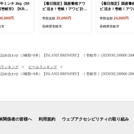
牛ミンチ 3kg（50
【着日指定】国産養殖アワ
【着日指定】国産養
 《壱岐市》【KRAZ
ビ 活き！壱岐！アワビ 計60
ビ 活き！壱岐！アワビ
】 肉 牛肉 和牛 国産
0g（約200g×3枚）《壱岐
0g（約200g×2枚）
36,000円
35,000円
24,000円
寄附金額
寄附金額
ミンチ ひき肉 挽
市》【住吉水産】アワビ 鮑
市》【住吉水産】アワ
 小分け ハンバー
養殖 貝 海産物 魚介 魚貝 産
養殖 貝 海産物 魚介 
岐市
長崎県壱岐市
長崎県壱岐市
トソース ボロネーゼ
地直送 お刺身 冷蔵発送 [JD
地直送 お刺身 冷蔵発送
理 調理 ギフト 贈
Q010]
Q009]
174]
せ（3種類×8本）【ISLAND BREWERY】 《 壱岐市 》[JED030] 200000 2000
酒ランキング
ビールランキング
せ（3種類×8本）【ISLAND BREWERY】 《 壱岐市 》[JED030] 200000 2000
体関係者の皆様へ
利用規約
ウェブアクセシビリティの取り組み