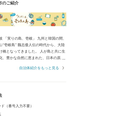
市のご紹介
国の間、
ぶ“壱岐島” 魏志倭人伝の時代から、大陸
け橋となってきました。 人が島と共に生
化、豊かな自然に恵まれた、日本の原風
す。 麦焼酎発祥の地、WTO（世界貿易機
自治体紹介をもっと見る
的表示認定を受けた「壱岐焼酎」。 壱岐
産物など、豊饒な自然が育むS級食材。
原の辻遺跡」大小1,000の神社・仏閣、多
ポット。 白砂青松、美しいエメラルドグ
法
 住む人に、訪れる人に様々な“実り”をも
 カード（番号入力不要）
高