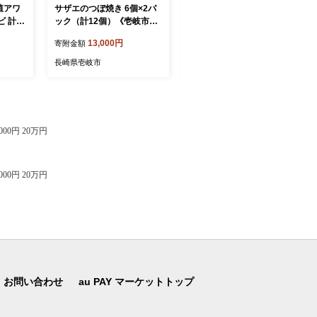
殖アワ
サザエのつぼ焼き 6個×2パ
【赤身・トロセット】壱岐
 計40
ック（計12個）《壱岐市》
産 天然本マグロ 700g 《壱
《壱岐
【天下御免】[JDB001] さ
岐市》【丸昇水産】 国産 ま
13,000円
32,000円
寄附金額
寄附金額
ビ 鮑
ざえ サザエ 栄螺 つぼ焼き
ぐろ マグロ 鮪 トロ とろ 刺
魚貝 産
BBQ おつまみ つまみ 海鮮
身 刺し身 柵 魚 赤身 魚介 鮮
長崎県壱岐市
長崎県壱岐市
 [JD
貝 魚介 魚貝 10000 10000
魚 天然 [JFZ013]
円
00円 20万円
00円 20万円
お問い合わせ
au PAY マーケットトップ