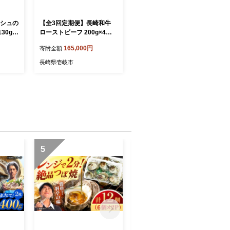
ュシュの
【全3回定期便】長崎和牛
30g×
ローストビーフ 200g×4
市》【シ
《壱岐市》【KRAZY MEA
165,000円
寄附金額
牛 国産
T】 A5 A4 冷凍 和牛 肉 牛
 小分け
肉 BBQ [JER153] 200000
長崎県壱岐市
グ 10
200000円 20万円
フト 贈
7] 20
万円
5
6