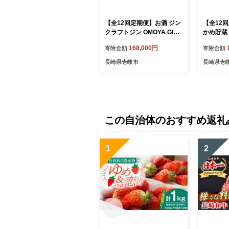
【全12回定期便】お酒 ジン
【全12
クラフトジン OMOYA GIN
かめ貯蔵
500ml 《壱岐市》【重家酒
ーゴールド
168,000円
寄附金額
寄附金額
造】 [JCU008] 200000 200
DB215] 200000 200000円
000円 20万円
20万円
長崎県壱岐市
長崎県壱
この自治体のおすすめ返礼
1
2