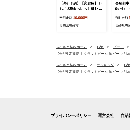
【先行予約】【家庭用】 い
長崎和牛 
ちご 2種食べ比べ！ 計1kg
0g×6）
（ゆめのか・恋みのり）
Y MEAT
10,000円
寄附金額
寄附金額
【2027年2月以降順次発
ミンチ 牛
送】《壱岐市》【蒼花】[JE
肉 挽き肉
長崎県壱岐市
長崎県壱
O002]
グ ミー
そぼろ 料
り物 [JER
ふるさと納税ホーム
お酒
ビール
【全3回 定期便 】クラフトビール 地ビール 24本詰め合わ
ふるさと納税ホーム
ランキング
お
【全3回 定期便 】クラフトビール 地ビール 24本詰め合わ
プライバシーポリシー
運営会社
自治