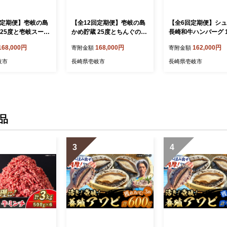
回定期便】壱岐の島
【全12回定期便】壱岐の島
【全6回定期便】シ
 25度と壱岐スーパ
かめ貯蔵 25度とちんぐのセ
長崎和牛ハンバーグ 1
22度のセット [J
ット [JDB218] 200000 200
10個 セット《壱岐
168,000円
168,000円
162,000円
寄附金額
寄附金額
000円 20万円
ュシュ】 牛 牛肉 和
長崎和牛 ハンバーグ
岐市
長崎県壱岐市
長崎県壱岐市
簡単調理 冷凍ハンバー
個 ソース セット ギ
答用 冷凍配送 [JGE04
0000 200000円 20
品
3
4