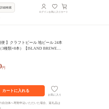
詳細検索
ログイン
お気に入り
カート
方
便 】クラフトビール 地ビール 24本
種類×8本）【ISLAND BREWER
] 200000 200000円 20万
0
円
お気に入り
の自治体へ寄附申込いただいた場合、返礼品は
ん。