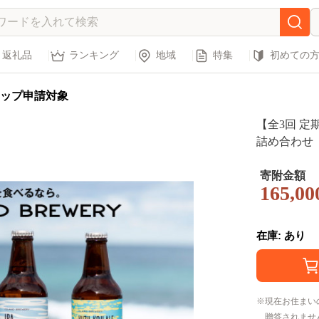
返礼品
ランキング
地域
特集
初めての
ップ申請対象
【全3回 定期
詰め合わせ（3
Y】 《 壱岐市 》[JED030
円
寄附金額
165,00
在庫: あり
現在お住まい
贈答されませ