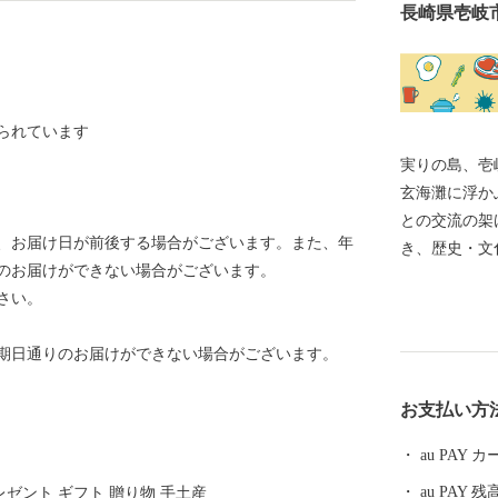
長崎県壱岐
られています
実りの島、壱岐 「実りの島、壱岐」 九州と韓
玄海灘に浮か
との交流の架
、お届け日が前後する場合がございます。また、年
き、歴史・文
のお届けができない場合がございます。
景の残る島で
さい。
関）から地理
牛、ウニ、海
送期日通りのお届けができない場合がございます。
国特別史跡「
くのパワース
お支払い方
リーンの海。
たらします。
au PAY
au PAY 残
レゼント ギフト 贈り物 手土産