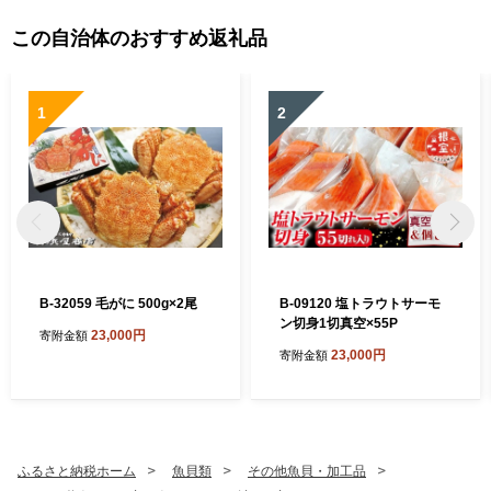
この自治体のおすすめ返礼品
1
2
B-32059 毛がに 500g×2尾
B-09120 塩トラウトサーモ
ン切身1切真空×55P
23,000円
寄附金額
23,000円
寄附金額
ふるさと納税ホーム
魚貝類
その他魚貝・加工品