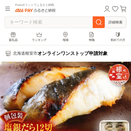
Pontaポイントでふるさと納税
詳細検索
返礼品
ランキング
地域
特集
初めての方
オンラインワンストップ申請対象
北海道根室市