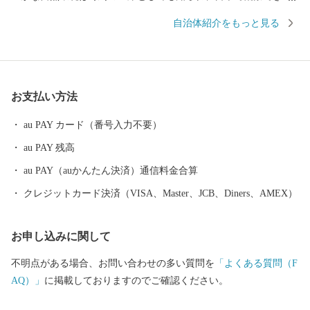
半数を超える約330種の野鳥が観測でき、風蓮湖、春国岱、長節湖
自治体紹介をもっと見る
などには毎年全国各地から多くの方がバードウォッチングに訪れ
ています。 その他、クルーズ体験やカヌー体験、フットパス、酪
農体験など、都会にはない自然を相手にする北海道ならではのア
クティビティも人気を呼んでいます。 また、根室市は「北方領土
お支払い方法
返還要求運動原点の地」として、これまで長きに渡り北方四島の
早期返還を願い、市民一丸となって世論の先頭に立ち、運動を展
au PAY カード（番号入力不要）
開しています。 まちの再生・発展のためには解決しなければなら
au PAY 残高
ない課題が非常に山積しています。 すこしづつまちの活性化を目
指し歩みを進めてまいりますので、今後の根室市にご注目くださ
au PAY（auかんたん決済）通信料金合算
い。
クレジットカード決済（VISA、Master、JCB、Diners、AMEX）
お申し込みに関して
不明点がある場合、お問い合わせの多い質問を
「よくある質問（F
AQ）」
に掲載しておりますのでご確認ください。