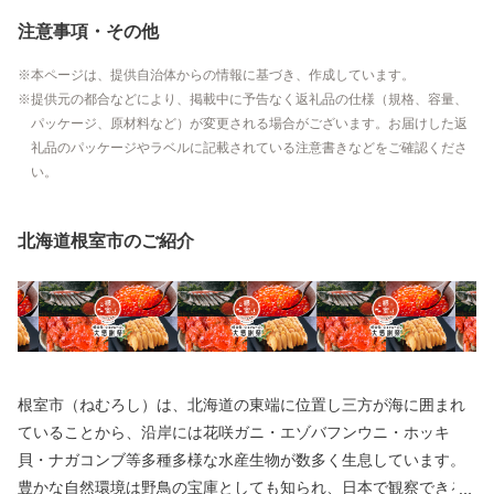
注意事項・その他
本ページは、提供自治体からの情報に基づき、作成しています。
提供元の都合などにより、掲載中に予告なく返礼品の仕様（規格、容量、
パッケージ、原材料など）が変更される場合がございます。お届けした返
礼品のパッケージやラベルに記載されている注意書きなどをご確認くださ
い。
北海道根室市のご紹介
根室市（ねむろし）は、北海道の東端に位置し三方が海に囲まれ
ていることから、沿岸には花咲ガニ・エゾバフンウニ・ホッキ
貝・ナガコンブ等多種多様な水産生物が数多く生息しています。
豊かな自然環境は野鳥の宝庫としても知られ、日本で観察できる