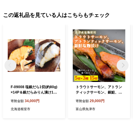
この返礼品を見ている人はこちらもチェック
F-09008 塩銀だら1切(約80g)
トラウトサーモン、アトラン
×14P＆銀だらみりん漬け1切
ティックサーモン、銀鮭、塩
(約80g)×14P
麹漬け各5切ずつセット ※北
34,000円
29,000円
寄附金額
寄附金額
海道・沖縄・離島への配送不
可
北海道根室市
富山県魚津市