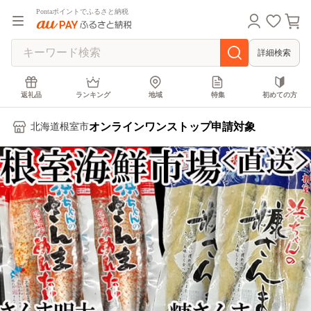
Pontaポイントでふるさと納税
詳細検索
返礼品
ランキング
地域
特集
初めての方
オンラインワンストップ申請対象
北海道根室市