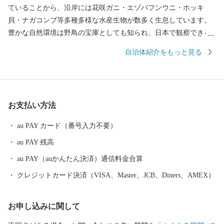
ていることから、沿岸には花咲ガニ・エゾバフンウニ・ホッキ
貝・ナガコンブ等多種多様な水産生物が数多く生息しています。
豊かな自然環境は野鳥の宝庫としても知られ、日本で観察できる
半数を超える約330種の野鳥が観測でき、風蓮湖、春国岱、長節湖
自治体紹介をもっと見る
などには毎年全国各地から多くの方がバードウォッチングに訪れ
ています。 その他、クルーズ体験やカヌー体験、フットパス、酪
農体験など、都会にはない自然を相手にする北海道ならではのア
クティビティも人気を呼んでいます。 また、根室市は「北方領土
お支払い方法
返還要求運動原点の地」として、これまで長きに渡り北方四島の
早期返還を願い、市民一丸となって世論の先頭に立ち、運動を展
au PAY カード（番号入力不要）
開しています。 まちの再生・発展のためには解決しなければなら
au PAY 残高
ない課題が非常に山積しています。 すこしづつまちの活性化を目
指し歩みを進めてまいりますので、今後の根室市にご注目くださ
au PAY（auかんたん決済）通信料金合算
い。
クレジットカード決済（VISA、Master、JCB、Diners、AMEX）
お申し込みに関して