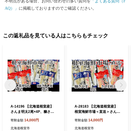
不明点がある場合、お問い合わせの多い質問を
「よくある質問（F
AQ）」
に掲載しておりますのでご確認ください。
この返礼品を見ている人はこちらもチェック
A-14196 【北海道根室産】
A-28183 【北海道根室産】
さんま明太2尾×4P、糠さん
根室海鮮市場＜直送＞さんま
ま3尾×3P
明太2尾×4P、糠さんま3尾×
14,000円
14,000円
寄附金額
寄附金額
3P
北海道根室市
北海道根室市