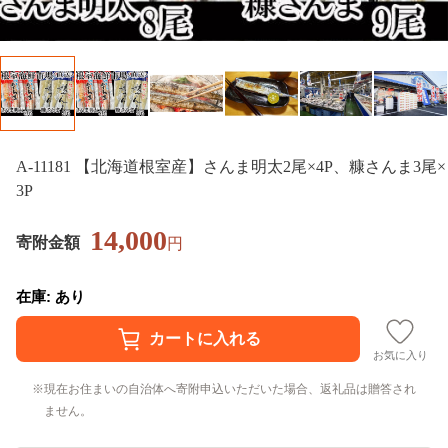
A-11181 【北海道根室産】さんま明太2尾×4P、糠さんま3尾×
3P
14,000
寄附金額
円
在庫: あり
お気に入り
現在お住まいの自治体へ寄附申込いただいた場合、返礼品は贈答され
ません。