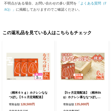
不明点がある場合、お問い合わせの多い質問を
「よくある質問（F
AQ）」
に掲載しておりますのでご確認ください。
この返礼品を見ている人はこちらもチェック
（精米６ｋｇ）ホクレンなな
【5ヶ月定期配送】（精米6k
つぼし【５ヶ月定期配送】
g）ホクレン喜ななつぼし
（2kg×3袋）
128,500円
135,000円
寄附金額
寄附金額
北海道赤井川村
北海道豊浦町