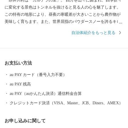
赤井川村は「カルデラの里」。 四方を山々に囲まれ、四季折々
に変化する景色はトンネルを抜けると見る人の心を魅了します。
この特有の地形により、昼夜の寒暖差が大きいことから農作物が
美味しく育ちます。また、世界屈指のパウダースノーを誇るキロ
ロスノーワールドがあり「癒、食、遊」が揃った美しい村です。
自治体紹介をもっと見る
このような美しい村を守っていくため、そして、農業をはじめ
この村の営みが次世代へと受け継がれ、子どもからお年寄りまで
が元気に暮らせるふるさとに共感していただき、”村に戀して”く
ださる方をお待ちしております。 ＿＿＿＿＿＿＿＿＿＿＿＿＿＿
お支払い方法
＿＿＿＿＿ 《ワンストップ特例申請書の受理について》 赤井川村
では書類受付順に随時チェックを行っております。 ワンストップ
au PAY カード（番号入力不要）
特例申請書受理のご連絡は、整理番号を付してご登録のメールア
au PAY 残高
ドレスにのみお送りしております。 ※郵送は行っておりませんの
で、メールにてご確認をお願い致します。 ＿＿＿＿＿＿＿＿＿＿
au PAY（auかんたん決済）通信料金合算
＿＿＿＿＿＿＿＿＿
クレジットカード決済（VISA、Master、JCB、Diners、AMEX）
お申し込みに関して