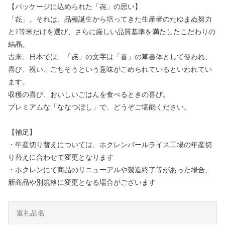
【パッケージに込められた「㐂」の思い】
「㐂」。それは、品種誕生から培ってきた生産者のたゆまぬ努力
と1等米だけを選び、さらに厳しい品質基準を満たしたこだわりの
結晶。
古来、日本では、「㐂」の文字は「喜」の草書体として使われ、
喜び、祝い、ごちそうという意味がこめられているといわれてい
ます。
収穫の喜び、おいしいごはんを食べるときの喜び。
プレミアムな「ななつぼし」で、どうぞご堪能ください。
【補足】
・年産切り替えについては、ホクレンパールライス工場の年産切
り替えに合わせて変更となります
・ホクレンにて商品のリニューアルや製造終了等があった場合、
新商品や別規格に変更となる場合がございます
返礼品名