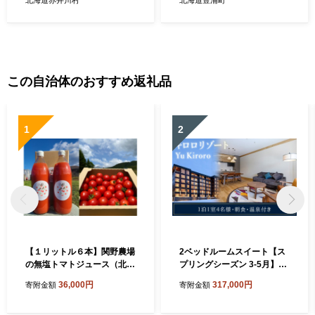
この自治体のおすすめ返礼品
1
2
【１リットル６本】関野農場
2ベッドルームスイート【ス
の無塩トマトジュース（北海
プリングシーズン 3-5月】宿
道赤井川村）
泊券 キロロリゾート Yu
36,000円
317,000円
寄附金額
寄附金額
Kiroro