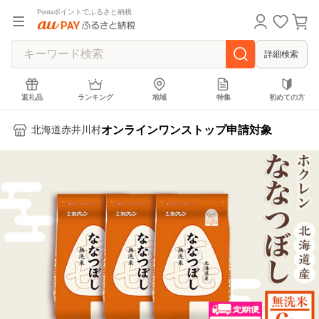
Pontaポイントでふるさと納税
詳細検索
返礼品
ランキング
地域
特集
初めての方
オンラインワンストップ申請対象
北海道赤井川村