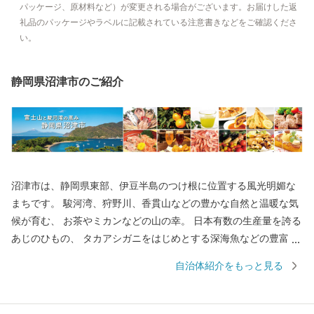
パッケージ、原材料など）が変更される場合がございます。お届けした返
礼品のパッケージやラベルに記載されている注意書きなどをご確認くださ
い。
静岡県沼津市のご紹介
沼津市は、静岡県東部、伊豆半島のつけ根に位置する風光明媚な
まちです。 駿河湾、狩野川、香貫山などの豊かな自然と温暖な気
候が育む、 お茶やミカンなどの山の幸。 日本有数の生産量を誇る
あじのひもの、 タカアシガニをはじめとする深海魚などの豊富な
海の幸。 そんな沼津市が、皆様のご厚意にお応えするために、 地
自治体紹介をもっと見る
元名産の品を数多く取り揃えました。 いただいたご寄附は、沼津
市の魅力向上や災害に強いまちづくり、 子育て世代の支援施策等
に活用させていただきます。 ぜひ、ご支援をお願いいたします。