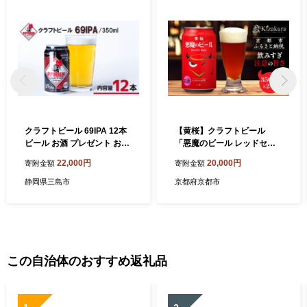
クラフトビール 69IPA 12本
【黄桜】クラフトビール
ビール お酒 プレゼント お祝
「悪魔のビール レッドセッ
い 父の日 母の日 地ビール セ
ションIPA」（350ml缶×24
22,000円
20,000円
寄附金額
寄附金額
ット アルコール 贈り物 ギフ
本)［ キザクラ カッパ 京都
ト 特産品 350ml 缶 West Co
お酒 麦酒 ビール 缶ビール ク
静岡県三島市
京都府京都市
ast IPA REPUBREW リパブ
ラフトビール 地ビール ご当
リュー 静岡県 三島市
地 人気 びーる さけ beer BB
Q 宅飲み 家飲み 晩酌 おすす
め 定番 ギフト プレゼント 贈
答 飲み比べ セット ご自宅用
お取り寄せ おいしい ふるさ
この自治体のおすすめ返礼品
と納税 ］