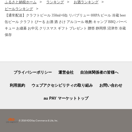
ふるさと納税ホーム
ランキング
お酒ランキング
ビールランキング
【通常配送】クラフトビール 350ml×6缶 リパブリュー 69IPA ビール 冷蔵 beer
缶ビール クラフト びーる お酒 酒 さけ アルコール 晩酌 キャンプ BBQ バーベ
キュー お歳暮 お中元 クリスマス ギフト プレゼント 贈答 静岡県 沼津市 冷蔵
保存
プライバシーポリシー
運営会社
自治体関係者の皆様へ
利用規約
ウェブアクセシビリティの取り組み
お問い合わせ
au PAY マーケットトップ
© 2016 KDDI/au Commerce & Life, Inc.