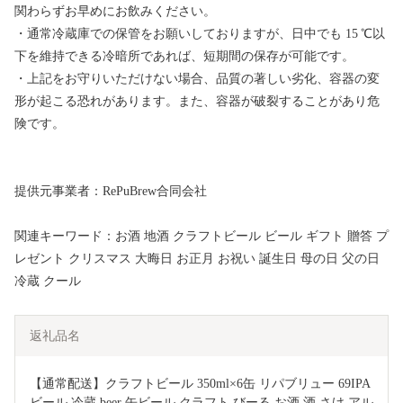
関わらずお早めにお飲みください。
・通常冷蔵庫での保管をお願いしておりますが、日中でも 15 ℃以
下を維持できる冷暗所であれば、短期間の保存が可能です。
・上記をお守りいただけない場合、品質の著しい劣化、容器の変
形が起こる恐れがあります。また、容器が破裂することがあり危
険です。
提供元事業者：RePuBrew合同会社
関連キーワード：お酒 地酒 クラフトビール ビール ギフト 贈答 プ
レゼント クリスマス 大晦日 お正月 お祝い 誕生日 母の日 父の日
冷蔵 クール
返礼品名
【通常配送】クラフトビール 350ml×6缶 リパブリュー 69IPA 
ビール 冷蔵 beer 缶ビール クラフト びーる お酒 酒 さけ アル