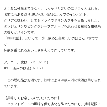
えぐみは極限まで少なく、しっかりと苦いのにサラッと流れる。
名前にもある通りIBUが69。強烈なホップのインパクト、
クリアな味わい、とてもドライでドリンカブルを目指しました。
タンジェリンやピンクグレープフルーツを思わせる複雑な柑橘系
の香りがメインです。
「PINT設計」といって、少し飲めば美味しいのは当たり前です
が、
杯数を重ねれるおいしさを考えて作っています。
アルコール度数 7％（6.9％）
IBU（苦みの数値）69 IBU
※この返礼品はお酒です。法律により20歳未満の飲酒は禁じられ
ています。
【美味しくお楽しみいただくために】
・クラフトビールの風味を保ち劣化を防ぐためにも、賞味期限に