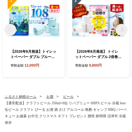
1
2
【2026年8月発送】トイレッ
【2026年8月発送】 トイレ
トペーパー ダブル ブルーベ
ットペーパー ダブル 2倍巻き
リー 72ロール 12ロール 6パ
6ロール×8パック 計48ロー
12,000円
9,800円
寄附金額
寄附金額
ック 鶴見製紙 静岡 沼津 とい
ル 96ロール相当 無香料 備蓄
れっとぺーぱー トイレ 備蓄
防災 沼津 鶴見製紙 再生紙 や
防災 再生紙 やわらか
わらか
ふるさと納税ホーム
お酒
ビール
【通常配送】クラフトビール 350ml×6缶 リパブリュー 69IPA ビール 冷蔵 beer
缶ビール クラフト びーる お酒 酒 さけ アルコール 晩酌 キャンプ BBQ バーベ
キュー お歳暮 お中元 クリスマス ギフト プレゼント 贈答 静岡県 沼津市 冷蔵
保存