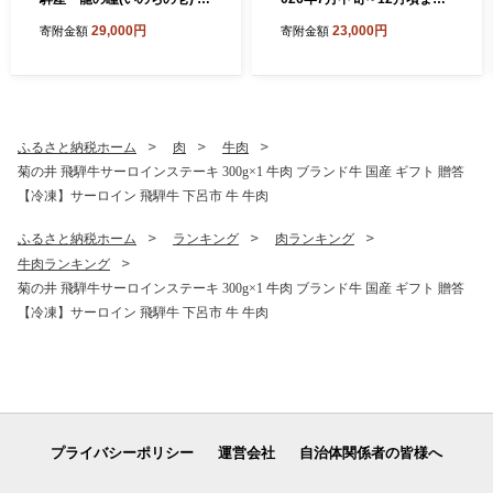
式会社龍の瞳直送 米 5キロ
で）【ジャンボ鮎】清流が育
29,000円
23,000円
寄附金額
寄附金額
令和7年産 精米 ブランド米
む天然の馬瀬川鮎 ６尾（重
りゅうのひとみ 龍の瞳 下呂
さ80g以上） 冷凍 鮎 アユ あ
市 下呂温泉 竜の瞳 下呂
ゆ 大
ふるさと納税ホーム
肉
牛肉
菊の井 飛騨牛サーロインステーキ 300g×1 牛肉 ブランド牛 国産 ギフト 贈答
【冷凍】サーロイン 飛騨牛 下呂市 牛 牛肉
ふるさと納税ホーム
ランキング
肉ランキング
牛肉ランキング
菊の井 飛騨牛サーロインステーキ 300g×1 牛肉 ブランド牛 国産 ギフト 贈答
【冷凍】サーロイン 飛騨牛 下呂市 牛 牛肉
プライバシーポリシー
運営会社
自治体関係者の皆様へ