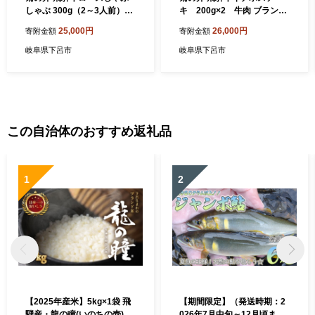
しゃぶ 300g（2～3人前）牛
キ 200g×2 牛肉 ブランド
肉 ブランド牛 国産 ギフト 贈
牛 国産 いちぼ ギフト 贈答
25,000円
26,000円
寄附金額
寄附金額
答【冷凍】
【冷凍】いちぼ ステーキ 飛
騨牛 牛 ステーキ
岐阜県下呂市
岐阜県下呂市
この自治体のおすすめ返礼品
1
2
【2025年産米】5kg×1袋 飛
【期間限定】（発送時期：2
騨産・龍の瞳(いのちの壱) 株
026年7月中旬～12月頃ま