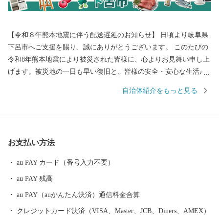
【令和８年熊本地震に伴う配送遅延のお知らせ】 日頃より岐阜県
下呂市へご支援を賜り、誠にありがとうございます。 このたびの
令和8年熊本地震により被災された皆様に、心よりお見舞い申し上
げます。被災地の一日も早い復旧と、皆様の安全・安心な生活が
戻りますことを心よりお祈り申し上げます。 現在、地震の影響に
自治体紹介をもっと見る
より、一部地域において配送会社の営業停止や配送業務の遅延が
発生しております。地域によってはご指定のお届け日に返礼品が
到着しない場合がございます。 最新の配送状況につきましては、
各配送会社の公式サイトをご確認ください。 返礼品のお届けをお
お支払い方法
待ちいただいている皆様には、多大なるご迷惑とご心配をおかけ
いたしますが、何卒ご理解とご了承を賜りますようお願い申し上
au PAY カード（番号入力不要）
げます。 ---------------------------------------------------------- 下呂市
au PAY 残高
は、岐阜県の中東部に位置し、北は高山市、南は加茂郡、西は郡
上市、関市、東は中津川市と長野県に接しています。 ほぼ中央を
au PAY（auかんたん決済）通信料金合算
飛騨川が南へ流れ、西には馬瀬川があり、周囲には霊峰御嶽山を
クレジットカード決済（VISA、Master、JCB、Diners、AMEX）
はじめ一千メートルを越える急峻な山々がそびえ、飛騨木曽川国