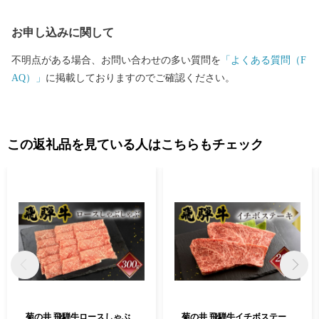
定公園や県立自然公園なども位置する自然豊かな地域です。 ま
お申し込みに関して
た、飛騨川に沿って国道41号やJR高山本線が通り、横断する形で
国道256号、257号が通じています。 総面積851.21平方キロメート
不明点がある場合、お問い合わせの多い質問を
「よくある質問（F
ル 山林が全体の約9割を占め、河川に沿った平坦地とゆるやか
AQ）」
に掲載しておりますのでご確認ください。
な斜面を利用して、農業地、商業地、住宅地などが混在していま
す。 地目別では森林（91.05%）、農用地（1..50%）、宅地（0.9
0%）、道路他（6.55%）となっています。 標高 最高 3,052.6メ
ートル 最低 220メートル
この返礼品を見ている人はこちらもチェック
菊の井 飛騨牛ロースしゃぶ
菊の井 飛騨牛イチボステー