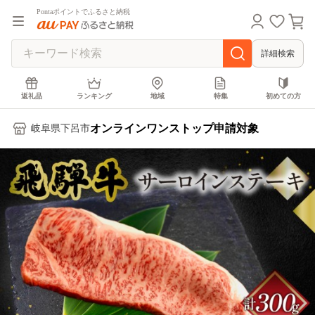
Pontaポイントでふるさと納税
詳細検索
返礼品
ランキング
地域
特集
初めての方
オンラインワンストップ申請対象
岐阜県下呂市