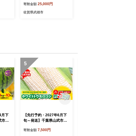
25,000円
寄附金額
身 刺身
ヤキトリ yakitori 焼鳥 惣菜
のお供
冷凍 おかず つまみ 小分け
佐賀県武雄市
惣菜 冷
焼鳥丼 丼の具 九州産 佐賀
るさと
県産 佐賀県 武雄市/すみま
納税漬け
る/パラちゃん [UDH072]
 TY0
5
6
4月下
【先行予約・2027年6月下
【先行予約・2027年6月上
武市産
旬～発送】千葉県山武市
旬～発送】千葉県山武市産
８㎏～1
産 ホワイトトウモロコ
の大玉スイカ約12㎏（Ｌサ
7,500円
22,000円
寄附金額
寄附金額
いか ス
シ ２Lサイズ12本入り 約
イズ２個セット）／祭ばや