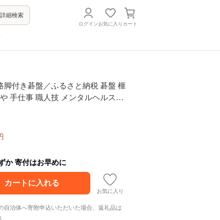
詳細検索
ログイン
お気に入り
カート
方
路脚付き碁盤／ふるさと納税 碁盤 榧
かや 手仕事 職人技 メンタルヘルスケ
ア オブジェ千葉県 山武市SMAK001
円
わずか 寄付はお早めに
お気に入り
の自治体へ寄附申込いただいた場合、返礼品は
ん。