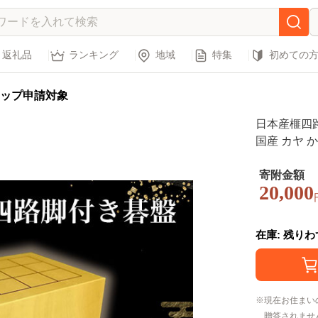
返礼品
ランキング
地域
特集
初めての
ップ申請対象
日本産榧四
国産 カヤ 
ア インテリ
寄附金額
20,000
在庫: 残り
現在お住まい
贈答されませ