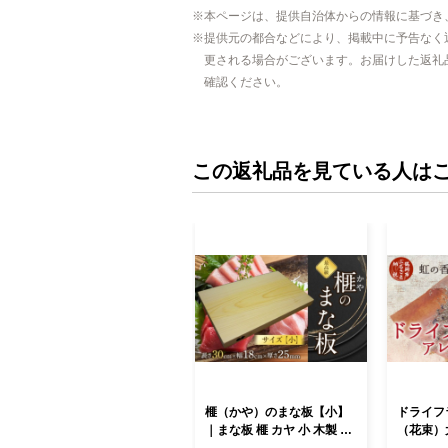
本ページは、提供自治体からの情報に基づき
提供元の都合などにより、掲載中に予告なく
更される場合がございます。お届けした返礼
確認ください。
この返礼品を見ている人は
榧（かや）のまな板【小】
ドライフ
｜まな板 榧 カヤ 小 木製 調
（花束）
理器具 キッチン 工芸品 松