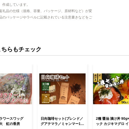
、作成しています。
返礼品の仕様（規格、容量、パッケージ、原材料など）が変
品のパッケージやラベルに記載されている注意書きなどをご
こちらもチェック
ラワースワッグ
日向珈琲セット(ブレンド／
2種 醤油 漬け丼 90g
大 虹の香房
グアテマラ／ミャンマー13
ック カジキマグロ イ
0g 豆＋ドリップパック 6個
まぐろ 烏賊 切り身 