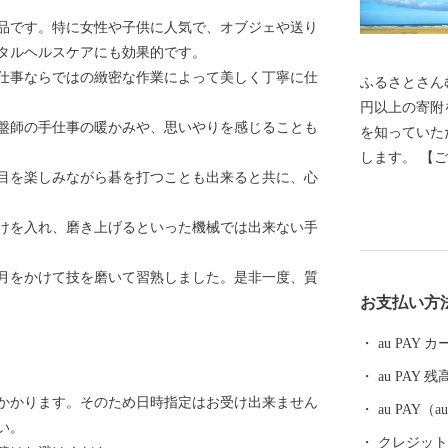
品です。特に女性や子供に人気で、オブジェや送り
タルヘルスケアにも効果的です。
仕事ならではの緻密な作業によって美しく丁寧に仕
ふるさとさんむ応援
円以上の寄附
盤師の手仕事の暖かみや、思いやりを感じることも
を知っていた
します。 【ご注意】 ※お礼の品の送付は、山武市外に
目を楽しみながら碁を打つことも出来ると共に、心
お住まいの方
お届けには1
けを入れ、磨き上げるといった機械では出来ない手
礼の品の写真
月をかけて技を磨いて習熟しました。是非一度、質
お支払い方
au PAY
au PAY 残
程かかります。そのため日時指定はお受け出来ません
au PAY
い。
クレジットカ