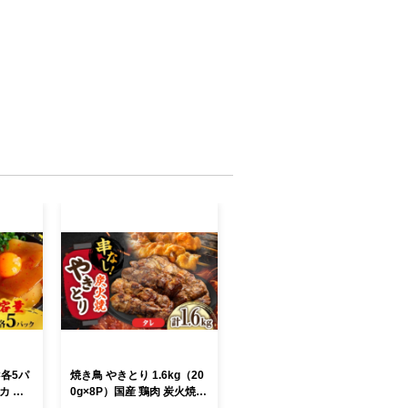
×各5パ
焼き鳥 やきとり 1.6kg（20
カ 鮪
0g×8P）国産 鶏肉 炭火焼
特製 漬
調理済み 温めるだけ タレ