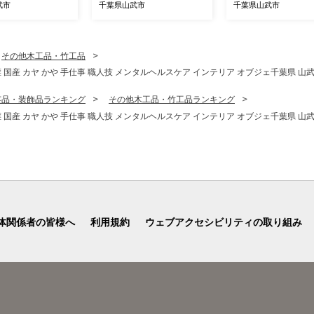
カ 西瓜 姫甘泉
り ぷちっと スイカ 西瓜 す
イカ 西瓜 黄こだまスイカ
武市
千葉県山武市
千葉県山武市
セット 果物 フルー
いか 果物 フルーツ 国産 産
小玉 4玉セット 果物
送 千葉県産 ちば
地直送 甘い 野菜 千葉県 千
ツ 農家直送 千葉県産
市 SMDD00
葉県産 山武市 送料無料 SM
千葉すいか 山武市 SMDC00
AF007
1
その他木工品・竹工品
国産 カヤ かや 手仕事 職人技 メンタルヘルスケア インテリア オブジェ千葉県 山武市
芸品・装飾品ランキング
その他木工品・竹工品ランキング
国産 カヤ かや 手仕事 職人技 メンタルヘルスケア インテリア オブジェ千葉県 山武市
体関係者の皆様へ
利用規約
ウェブアクセシビリティの取り組み