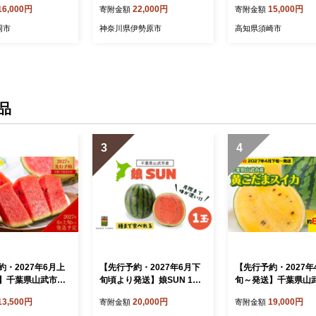
16,000円
22,000円
15,000円
寄附金額
寄附金額
×3種 計18個)｜日向珈琲 コ
け丼 丼 海鮮丼 刺し
ーヒー ドリップ ドリップパ
切身 手軽 便利 ご飯
岡市
神奈川県伊勢原市
高知県須崎市
ック 伊勢原市 [0449]
簡単調理 海鮮 魚介 
凍 小分け 大容量 ふ
納税 人気 ふるさと
丼 ふるさと納税海鮮丼
80
品
3
4
約・2027年6月上
【先行予約・2027年6月下
【先行予約・2027年
】千葉県山武市産
旬頃より発送】娘SUN 1玉
旬～発送】千葉県山
ちの小玉スイカ２
／ふるさと納税 人気 おすす
の黄こだまスイカ約
13,500円
20,000円
19,000円
寄附金額
寄附金額
（合計約５㎏）／
め ランキング 娘SUN1玉入
0㎏（4個セット）/す