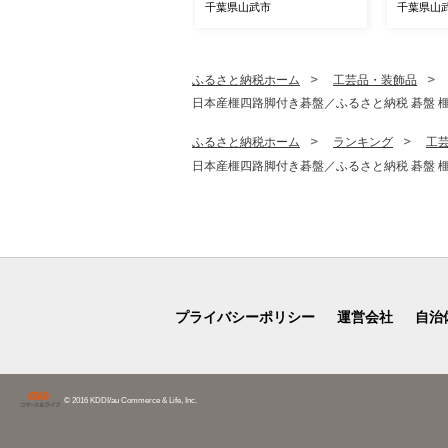
さと納税 トマト とまと 大
すいか スイ
千葉県山武市
千葉県山
玉トマト 昔ながらのトマト
小玉 2個
桃太郎 野菜 サラダ 冷製パ
ツ 農家直
スタ 産地直送 千葉県 千葉
千葉すいか 山武
県産 山武市 SMDD002
1
ふるさと納税ホーム
工芸品・装飾品
日本産榧四路脚付き碁盤／ふるさと納税 碁盤 榧 
ふるさと納税ホーム
ランキング
工
日本産榧四路脚付き碁盤／ふるさと納税 碁盤 榧 
プライバシーポリシー
運営会社
自治
© 2016 KDDI/au Commerce & Life, Inc.