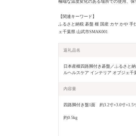
極端な温度変化のある場所での使用、保
【関連キーワード】
ふるさと納税 碁盤 榧 国産 カヤ かや 
ェ千葉県 山武市SMAK001
返礼品名
日本産榧四路脚付き碁盤／ふるさと納税 
ルヘルスケア インテリア オブジェ千葉県
内容量
四路脚付き盤1面　約3.2寸×3.0寸×1.5
約0.5kg