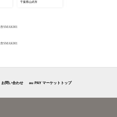
５㎏/野菜 夏野菜 とうもろ
し スイカ 大玉スイカ 西瓜
千葉県山武市
千葉県山武市
 フルー
こし トウモロコシ ホワイト
すいか 果物 フルーツ 国産
 ちば
トウモロコシ とうきび 生
産地直送 甘い 千葉県 千葉
朝採れ 産地直送 冷蔵 高糖
県産 山武市 SMDA001
度 千葉県 千葉県産 山武市 S
MDB001
SMAK001
SMAK001
お問い合わせ
au PAY マーケットトップ