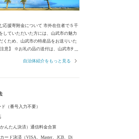
寄附金について 市外在住者で５千
をしていただいた方には、山武市の魅力
だくため、山武市の特産品をお送りいた
に限らせていただきます。 ※お礼の品の
自治体紹介をもっと見る
～2ヶ月程度かかることがあります。 ※お
はイメージです。
法
 カード（番号入力不要）
高
（auかんたん決済）通信料金合算
ード決済（VISA、Master、JCB、Di