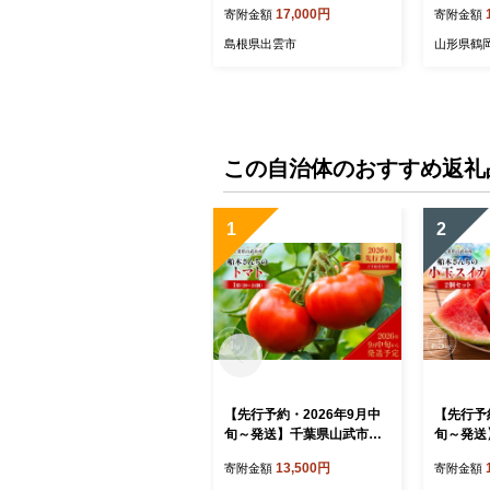
17,000円
寄附金額
寄附金額
村木材 ふるさと納税 出雲市
島根県出雲市
山形県鶴
この自治体のおすすめ返礼
1
2
【先行予約・2026年9月中
【先行予
旬～発送】千葉県山武市産
旬～発送
船木さんちのトマト1箱（2
船木さん
13,500円
寄附金額
寄附金額
0～24個・約4kg） ／ふる
個セット