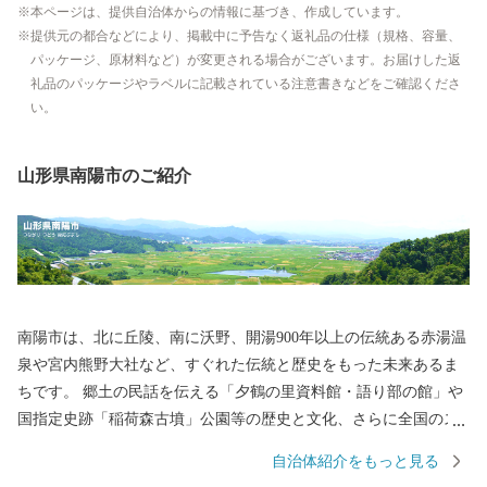
本ページは、提供自治体からの情報に基づき、作成しています。
提供元の都合などにより、掲載中に予告なく返礼品の仕様（規格、容量、
パッケージ、原材料など）が変更される場合がございます。お届けした返
礼品のパッケージやラベルに記載されている注意書きなどをご確認くださ
い。
山形県南陽市のご紹介
南陽市は、北に丘陵、南に沃野、開湯900年以上の伝統ある赤湯温
泉や宮内熊野大社など、すぐれた伝統と歴史をもった未来あるま
ちです。 郷土の民話を伝える「夕鶴の里資料館・語り部の館」や
国指定史跡「稲荷森古墳」公園等の歴史と文化、さらに全国のス
カイスポーツの中心として知られる「南陽スカイパーク」や市民
自治体紹介をもっと見る
の健康増進を図る「中央花公園(市民体育館)」などの地域文化を大