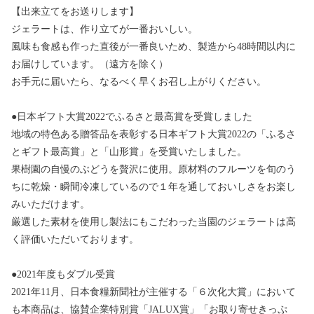
【出来立てをお送りします】
ジェラートは、作り立てが一番おいしい。
風味も食感も作った直後が一番良いため、製造から48時間以内に
お届けしています。（遠方を除く）
お手元に届いたら、なるべく早くお召し上がりください。
●日本ギフト大賞2022でふるさと最高賞を受賞しました
地域の特色ある贈答品を表彰する日本ギフト大賞2022の「ふるさ
とギフト最高賞」と「山形賞」を受賞いたしました。
果樹園の自慢のぶどうを贅沢に使用。原材料のフルーツを旬のう
ちに乾燥・瞬間冷凍しているので１年を通しておいしさをお楽し
みいただけます。
厳選した素材を使用し製法にもこだわった当園のジェラートは高
く評価いただいております。
●2021年度もダブル受賞
2021年11月、日本食糧新聞社が主催する「６次化大賞」において
も本商品は、協賛企業特別賞「JALUX賞」「お取り寄せきっぷ