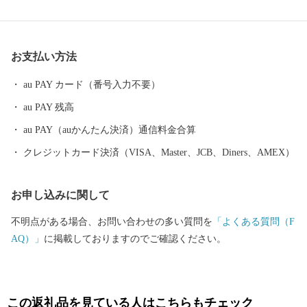
切にしながら、市民の安全な暮し、ライフサイクルに応じた安心
な暮し、そしてうるおいのある暮しを目指して、みなさんが住ん
でいて良かったと思うまちづくりを進めています。
お支払い方法
au PAY カード（番号入力不要）
au PAY 残高
au PAY（auかんたん決済）通信料金合算
クレジットカード決済（VISA、Master、JCB、Diners、AMEX）
お申し込みに関して
不明点がある場合、お問い合わせの多い質問を
「よくある質問（F
AQ）」
に掲載しておりますのでご確認ください。
この返礼品を見ている人はこちらもチェック