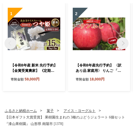
1
2
【令和8年産 新米 先行予約】
【令和8年産先行予約】 〈訳
【金賞受賞農家】 《定期便3
あり品 家庭用〉 りんご 「サ
回》 特別栽培米 つや姫 5kg×
ンふじ」 約10kg (24～36玉)
59,000円
18,000円
寄附金額
寄附金額
3か月 《令和8年9月下旬～発
バラ詰め 《令和8年11月中旬
送》 『あおきライスファー
～発送》 『マルタニ農園』
ム』 山形南陽産 米 白米 精米
リンゴ 山形県 南陽市 [1916]
ご飯 農家直送 山形県 南陽市
[1607-R8]
ふるさと納税ホーム
菓子
アイス・ヨーグルト
【日本ギフト大賞受賞】 果樹園生まれの 3種のぶどうジェラート 6個セット
『漆山果樹園』 山形県 南陽市 [1378]