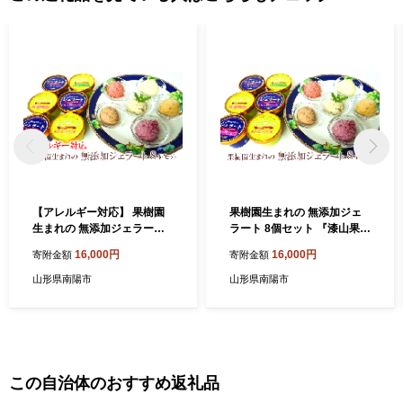
【アレルギー対応】 果樹園
果樹園生まれの 無添加ジェ
生まれの 無添加ジェラート 8
ラート 8個セット 『漆山果樹
個セット 『漆山果樹園』 山
園』 山形県 南陽市 [228]
16,000円
16,000円
寄附金額
寄附金額
形県 南陽市 [227]
山形県南陽市
山形県南陽市
この自治体のおすすめ返礼品