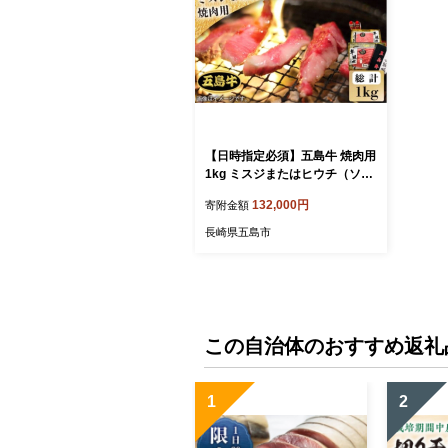
【日時指定必須】五島牛 焼肉用
1kg ミスジまたはヒウチ（ソー
ス付） 五島市/鬼岳牧場[PEK01
132,000円
寄附金額
5]国産牛 牛肉 ブランド牛 セッ
ト
長崎県五島市
この自治体のおすすめ返礼
1
2