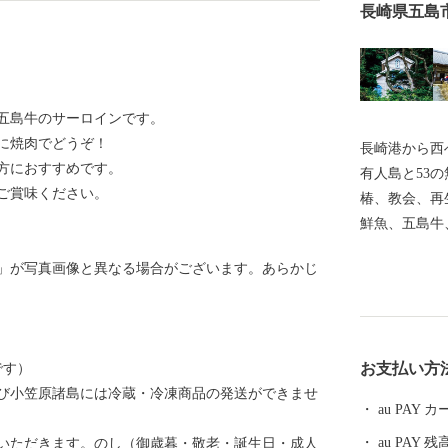
長崎県五島
五島牛のサーロインです。
に焼肉でどうぞ！
長崎港から西
方におすすめです。
有人島と53
ご賞味ください。
椿、教会、再
鮮魚、五島牛
返礼品をお届
」が写真画像と異なる場合がございます。あらかじ
天草地方の潜
録されました
の江上集落」
教期を生き抜
お支払い方
です）
静かに佇んで
び小笠原諸島には冷蔵・冷凍商品の発送ができませ
au PAY
au PAY 残
いただきます。のし（御歳暮・敬老・誕生日・成人