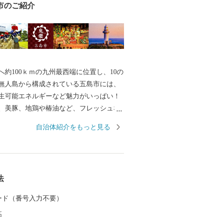
市のご紹介
へ約100ｋｍの九州最西端に位置し、10の
の無人島から構成されている五島市には、
生可能エネルギーなど魅力がいっぱい！
、美豚、地鶏や椿油など、フレッシュな
けします。 平成３０年７月には「長崎と
自治体紹介をもっと見る
伏キリシタン関連遺産」が世界遺産に登
。 五島市には「久賀島の集落」と「奈留
の２つの構成資産があります。 厳しい禁
いた信徒を見守ってきた教会が、今でも
法
います。
 カード（番号入力不要）
高