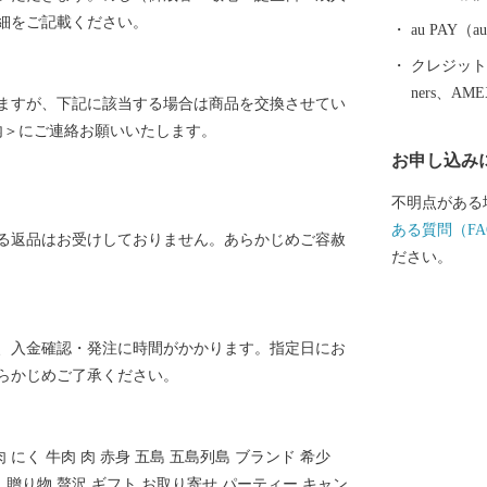
細をご記載ください。
au PAY
クレジットカ
ners、AM
ますが、下記に該当する場合は商品を交換させてい
内＞にご連絡お願いいたします。
お申し込み
不明点がある
ある質問（FA
る返品はお受けしておりません。あらかじめご容赦
ださい。
、入金確認・発注に時間がかかります。指定日にお
らかじめご了承ください。
肉 にく 牛肉 肉 赤身 五島 五島列島 ブランド 希少
級 贈り物 贅沢 ギフト お取り寄せ パーティー キャン