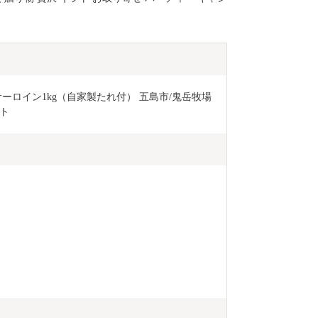
ーロイン1kg（自家製たれ付） 五島市/鬼岳牧場
ット