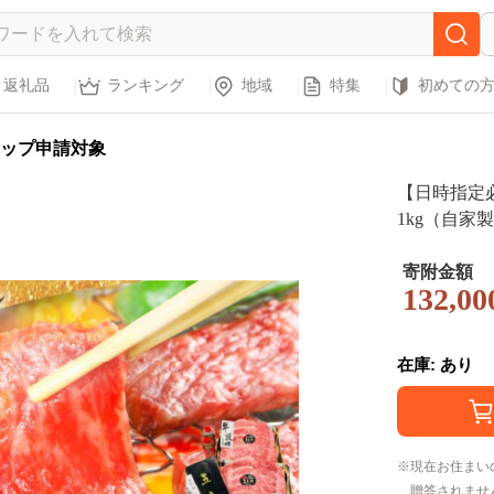
返礼品
ランキング
地域
特集
初めての
ップ申請対象
【日時指定
1kg（自家製
国産牛 牛肉
寄附金額
132,00
在庫: あり
現在お住まい
贈答されませ