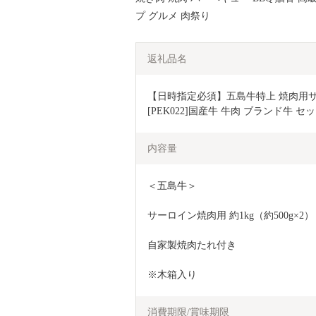
プ グルメ 肉祭り
返礼品名
【日時指定必須】五島牛特上 焼肉用サ
[PEK022]国産牛 牛肉 ブランド牛 セ
内容量
＜五島牛＞
サーロイン焼肉用 約1kg（約500g×2）
自家製焼肉たれ付き
※木箱入り
消費期限/賞味期限