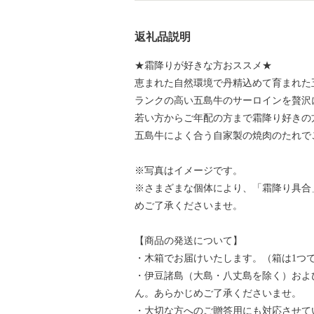
返礼品説明
★霜降りが好きな方おススメ★
恵まれた自然環境で丹精込めて育まれた
ランクの高い五島牛のサーロインを贅沢
若い方からご年配の方まで霜降り好きの
五島牛によく合う自家製の焼肉のたれで
※写真はイメージです。
※さまざまな個体により、「霜降り具合
めご了承くださいませ。
【商品の発送について】
・木箱でお届けいたします。（箱は1つ
・伊豆諸島（大島・八丈島を除く）およ
ん。あらかじめご了承くださいませ。
・大切な方へのご贈答用にも対応させて