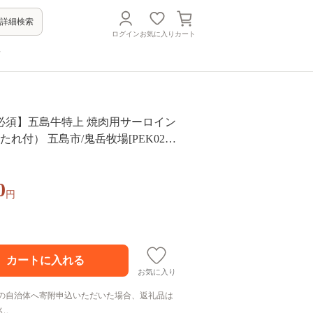
詳細検索
ログイン
お気に入り
カート
方
必須】五島牛特上 焼肉用サーロイン
たれ付） 五島市/鬼岳牧場[PEK022]
 ブランド牛 セット
0
円
お気に入り
の自治体へ寄附申込いただいた場合、返礼品は
ん。