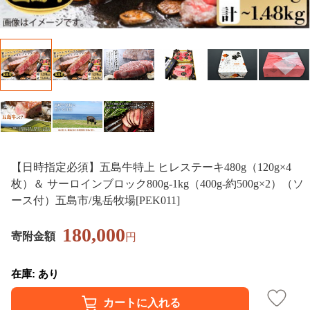
【日時指定必須】五島牛特上 ヒレステーキ480g（120g×4
枚）＆ サーロインブロック800g-1kg（400g-約500g×2）（ソ
ース付）五島市/鬼岳牧場[PEK011]
180,000
寄附金額
円
在庫: あり