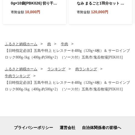
0g×10袋[PBK026] 切り干し
なみ まるごと1羽分セット 冷
大根 切干大根 きりぼしだい
凍 五島市/合同会社五島さざ
10,000円
120,000円
寄附金額
寄附金額
こん 小分け 野菜 乾物 乾燥
なみ農園 [PHH003]
ドライ
ふるさと納税ホーム
肉
牛肉
【日時指定必須】五島牛特上 ヒレステーキ480g（120g×4枚）＆ サーロインブ
ロック800g-1kg（400g-約500g×2）（ソース付）五島市/鬼岳牧場[PEK011]
ふるさと納税ホーム
ランキング
肉ランキング
牛肉ランキング
【日時指定必須】五島牛特上 ヒレステーキ480g（120g×4枚）＆ サーロインブ
ロック800g-1kg（400g-約500g×2）（ソース付）五島市/鬼岳牧場[PEK011]
プライバシーポリシー
運営会社
自治体関係者の皆様へ