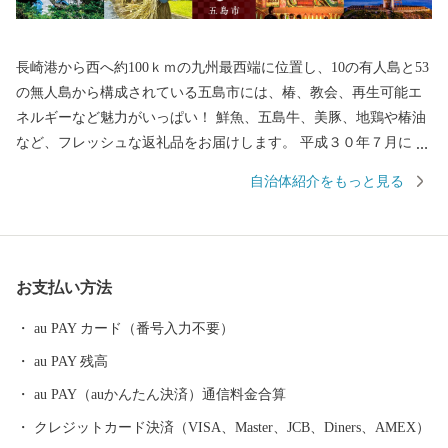
長崎港から西へ約100ｋｍの九州最西端に位置し、10の有人島と53
の無人島から構成されている五島市には、椿、教会、再生可能エ
ネルギーなど魅力がいっぱい！ 鮮魚、五島牛、美豚、地鶏や椿油
など、フレッシュな返礼品をお届けします。 平成３０年７月には
「長崎と天草地方の潜伏キリシタン関連遺産」が世界遺産に登録
自治体紹介をもっと見る
されました。 五島市には「久賀島の集落」と「奈留の江上集落」
の２つの構成資産があります。 厳しい禁教期を生き抜いた信徒を
見守ってきた教会が、今でも静かに佇んでいます。
お支払い方法
au PAY カード（番号入力不要）
au PAY 残高
au PAY（auかんたん決済）通信料金合算
クレジットカード決済（VISA、Master、JCB、Diners、AMEX）