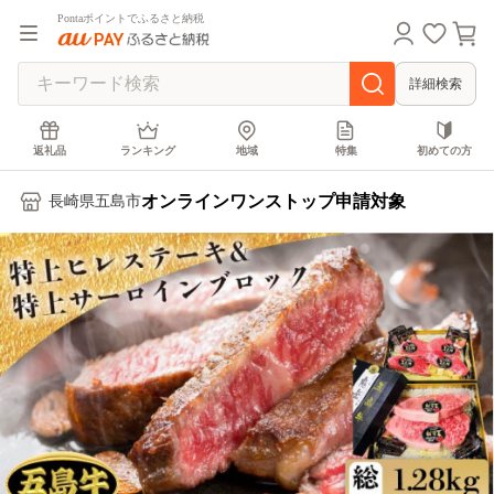
Pontaポイントでふるさと納税
詳細検索
返礼品
ランキング
地域
特集
初めての方
オンラインワンストップ申請対象
長崎県五島市