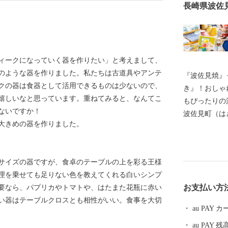
長崎県波佐
ィークになっていく器を作りたい」と考えまして、
のような器を作りました。私たちは古道具やアンテ
『波佐見焼』
クの器は食器として活用できるものは少ないので、
き』！おしゃ
嬉しいなと思っています。重ねてみると、なんてこ
もぴったりの
ないですか！
波佐見町（は
大きめの器を作りました。
し、四方を山
田百選に選ば
かな自然のな
サイズの器ですが、食卓のテーブルの上を彩る王様
農畜産業が行
理を乗せても足りない色を教えてくれる白いシンプ
器産業を中心
お支払い方
要なら、パプリカやトマトや、はたまた花瓶に赤い
います。 今
い器はテーブルクロスとも相性がいい。食事を大切
最大規模の登
au PAY
かれた「くら
au PAY 残