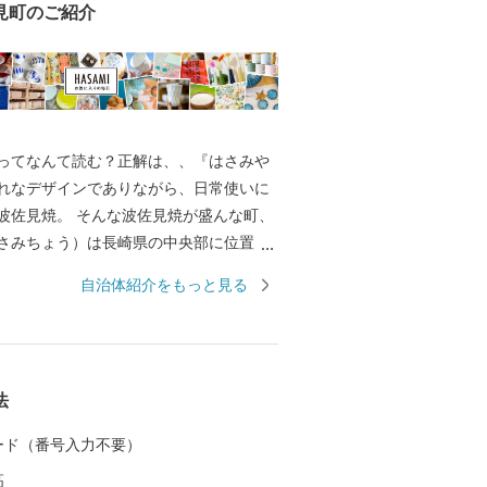
見町のご紹介
ってなんて読む？正解は、、『はさみや
れなデザインでありながら、日常使いに
波佐見焼。 そんな波佐見焼が盛んな町、
さみちょう）は長崎県の中央部に位置
に囲まれています。 ここでは、日本の棚
自治体紹介をもっと見る
れた「鬼木棚田」にみられるように、豊
かで、お米やお茶、アスパラガスなどの
われているほか、400年の歴史を持つ陶磁
とした「ものづくり」の息吹が根付いて
法
なお多くの窯元が集積する中尾山には世界
り窯跡があり、江戸時代には、ここで焼
 カード（番号入力不要）
わんか碗」が全国に出荷され、当時貴重
高