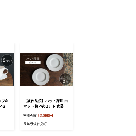
ップ&
【波佐見焼】ハット深皿 白
2セッ
マット釉 2枚セット 食器 皿
 [KE
【イロドリ】 [KE44]
32,000円
寄附金額
長崎県波佐見町