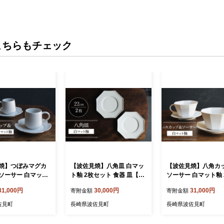
こちらもチェック
焼】つぼみマグカ
【波佐見焼】八角皿 白マッ
【波佐見焼】八角カ
ソーサー 白マット
ト釉 2枚セット 食器 皿【イ
ソーサー 白マット釉 
ト 食器 皿【イロド
ロドリ】 [KE56]
ト 食器 皿【イロドリ】
31,000円
30,000円
31,000円
寄附金額
寄附金額
60]
46]
佐見町
長崎県波佐見町
長崎県波佐見町