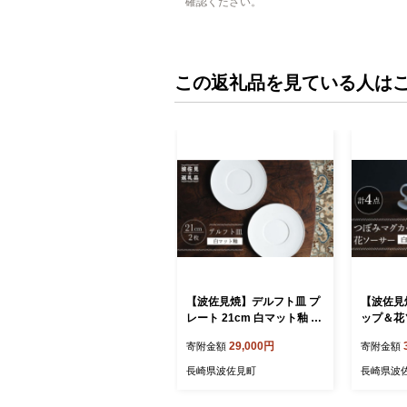
確認ください。
この返礼品を見ている人は
【波佐見焼】デルフト皿 プ
【波佐見
レート 21cm 白マット釉 2
ップ＆花
枚セット 食器 皿 【イロド
釉 2セッ
29,000円
寄附金額
寄附金額
リ】 [KE26]
リ】 [KE
長崎県波佐見町
長崎県波