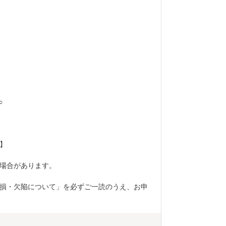
○
】
場合があります。
損・欠陥について」を必ずご一読のうえ、お申