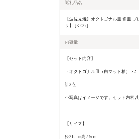
返礼品名
【波佐見焼】オクトゴナル皿 角皿 プレ
リ】 [KE27]
内容量
【セット内容】
・オクトゴナル皿（白マット釉） ×2
計2点
※写真はイメージです。セット内容以
【サイズ】
径21cm×高2.5cm