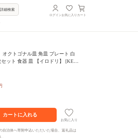
詳細検索
ログイン
お気に入り
カート
方
オクトゴナル皿 角皿 プレート 白
セット 食器 皿 【イロドリ】 [KE2
円
お気に入り
の自治体へ寄附申込いただいた場合、返礼品は
ん。