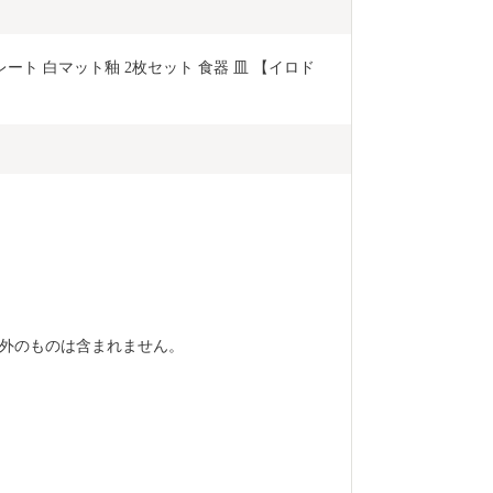
ート 白マット釉 2枚セット 食器 皿 【イロド
外のものは含まれません。