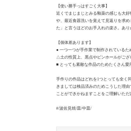
【使い勝手っはすごく大事】
近くでまじまじとみる釉薬の感じも大好
や、最近食器洗いを覚えて見返りを求め
た」と言うほどのお手入れの楽さ。あり
【個体差あります】
● 一つ一つが手作業で制作されている
△土の性質上、黒点やピンホールがござ
■ とっても素敵な作品のためたくさん
手作りの作品はどれを1つとっても全く
きましては検品済みのためこうした理由
ことができかねますことをご理解いただ
#/波佐見焼/皿/中皿/