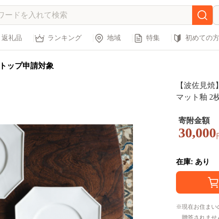
返礼品
ランキング
地域
特集
初めての
トップ申請対象
【波佐見焼】
マット釉 2枚
7]
寄附金額
30,000
在庫: あり
現在お住まい
贈答されませ