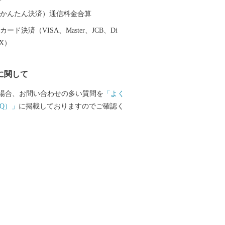
器を広く普及させるとともに、食文化に
を与えたといわれています。 そして近年
（auかんたん決済）通信料金合算
日本の食卓を彩るおしゃれで機能的な日
ード決済（VISA、Master、JCB、Di
大産地として、全国的にも高いシェアを
EX）
。（すでに皆さまの食卓にも、波佐見で
ものがあるかも！？）窯元、棚田、温泉
に関して
は紹介しきれません。長崎へお越しの際
見町へお立ち寄りください。
場合、お問い合わせの多い質問を
「よく
Q）」
に掲載しておりますのでご確認く