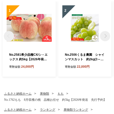
1
2
No.2581希少品種CX/シ－エ
No.2506くるま農園 シャイ
ックス 約5kg【2026年発
ンマスカット 約2kg(3～5
送 先行予約】
房)【2026年発送 先行予
24,000円
22,000円
寄附金額
寄附金額
約】
ふるさと納税ホーム
果物類
もも
No.1762もも 8月収穫の桃 品種お任せ 約5kg【2026年発送 先行予約】
ふるさと納税ホーム
ランキング
果物類ランキング