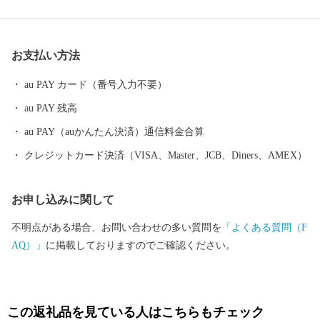
ったそれぞれに特色のある温泉地を有しているほか、初夏のサク
ランボにはじまり、夏のモモ、秋のナシやブドウ、初冬のリンゴ
など、一年中くだものの絶えない「くだものの宝石箱」として全
お支払い方法
国の皆様に親しまれております。
au PAY カード（番号入力不要）
au PAY 残高
au PAY（auかんたん決済）通信料金合算
クレジットカード決済（VISA、Master、JCB、Diners、AMEX）
お申し込みに関して
不明点がある場合、お問い合わせの多い質問を
「よくある質問（F
AQ）」
に掲載しておりますのでご確認ください。
この返礼品を見ている人はこちらもチェック