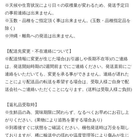
※天候や生育状況により日々の収穫量が変わるため、発送予定日
の事前連絡は出来ません。
※玉数・品種をご指定頂く事は出来ません。(玉数・品種指定品を
除く)
※沖縄・離島への発送は出来ません。
【配送先変更・不在連絡について】
※配送情報に変更が生じた場合(お引越しや長期不在等)のご連絡
は、発送開始時期の2週間前までにご連絡ください。発送直前にご
連絡をいただいても、変更を承る事ができません。連絡が遅れた
ことにより配送品の転送を希望する場合は、受取人様ご自身で配
送会社へご連絡いただくことになります。(送料は受取人様ご負担)
【返礼品受取時】
※生鮮品の為、賞味期限に関わらず、なるべくお早めにお召し上
がりください。(果物により追熟を要する場合あり)
※到着後すぐに状態をご確認ください。梱包発送時は万全を期し
ておりますが、稀に輸送中の揺れや温度管理等により傷みが生じ