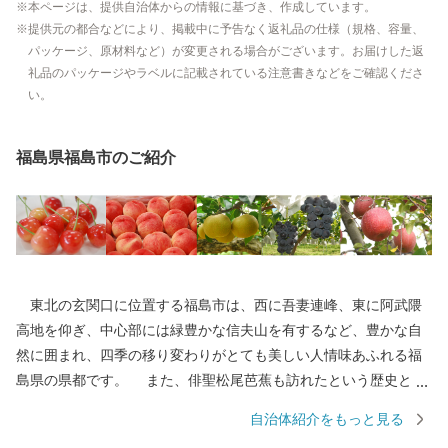
本ページは、提供自治体からの情報に基づき、作成しています。
提供元の都合などにより、掲載中に予告なく返礼品の仕様（規格、容量、
パッケージ、原材料など）が変更される場合がございます。お届けした返
礼品のパッケージやラベルに記載されている注意書きなどをご確認くださ
い。
福島県福島市のご紹介
東北の玄関口に位置する福島市は、西に吾妻連峰、東に阿武隈
高地を仰ぎ、中心部には緑豊かな信夫山を有するなど、豊かな自
然に囲まれ、四季の移り変わりがとても美しい人情味あふれる福
島県の県都です。 また、俳聖松尾芭蕉も訪れたという歴史と伝
統に培われた「飯坂温泉」をはじめ、こけしと水芭蕉の里「土湯
自治体紹介をもっと見る
温泉」や奥州三高湯の一つに数えられる温泉郷「高湯温泉」とい