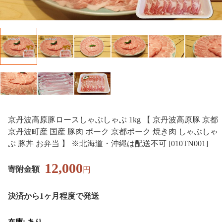
京丹波高原豚ロースしゃぶしゃぶ 1kg 【 京丹波高原豚 京都
京丹波町産 国産 豚肉 ポーク 京都ポーク 焼き肉 しゃぶしゃ
ぶ 豚丼 お弁当 】 ※北海道・沖縄は配送不可 [010TN001]
12,000
寄附金額
円
決済から1ヶ月程度で発送
在庫: あり