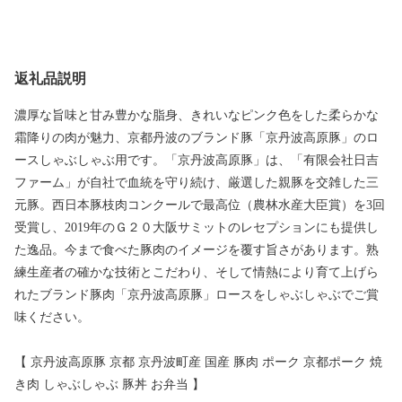
返礼品説明
濃厚な旨味と甘み豊かな脂身、きれいなピンク色をした柔らかな
霜降りの肉が魅力、京都丹波のブランド豚「京丹波高原豚」のロ
ースしゃぶしゃぶ用です。「京丹波高原豚」は、「有限会社日吉
ファーム」が自社で血統を守り続け、厳選した親豚を交雑した三
元豚。西日本豚枝肉コンクールで最高位（農林水産大臣賞）を3回
受賞し、2019年のＧ２０大阪サミットのレセプションにも提供し
た逸品。今まで食べた豚肉のイメージを覆す旨さがあります。熟
練生産者の確かな技術とこだわり、そして情熱により育て上げら
れたブランド豚肉「京丹波高原豚」ロースをしゃぶしゃぶでご賞
味ください。
【 京丹波高原豚 京都 京丹波町産 国産 豚肉 ポーク 京都ポーク 焼
き肉 しゃぶしゃぶ 豚丼 お弁当 】