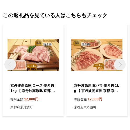
この返礼品を見ている人はこちらもチェック
京丹波高原豚 ロース 焼き肉
京丹波高原 豚バラ 焼き肉 1k
1kg 【 京丹波高原豚 京都 京
g 【 京丹波高原豚 京都 京丹
丹波町産 国産 豚肉 ポーク 京
波町産 国産 豚肉 ポーク 京都
12,000円
12,000円
寄附金額
寄附金額
都ポーク 焼き肉 豚丼 お弁当
ポーク 焼き肉 豚丼 お弁当 】
】 ※北海道・沖縄は配送不
※北海道・沖縄は配送不可
京都府京丹波町
京都府京丹波町
可 [010TN002]
[010TN004]