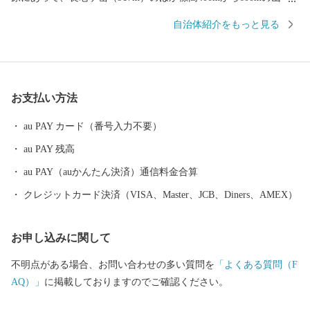
に囲まれ、南側の山地は分水れいの一部を成しています。 面積30
自治体紹介をもっと見る
3．09平方キロメートルの農山村で、このうち約83％を森林が占
め、この間を縫って耕地が広り、集落が点在しています。 京丹波
町がめざすまちづくりは、営々と受け継がれてきた「森林」
「食」「子育て力」「地元力」といった「あるもの＝地域資源」
お支払い方法
を活かし、「資源の循環」「経済の循環」「人材の循環」「暮ら
しの循環」を生み出し、京丹波町に住んでいる豊かさや誇り、喜
au PAY カード（番号入力不要）
びを実感できる、そんな「日本のふるさと。自給自足的循環社
au PAY 残高
会」をまちの将来像として施策を展開しています。 京丹波町は、
丹波ブランド食材の丹波栗や丹波黒大豆、京野菜の数々をはじ
au PAY（auかんたん決済）通信料金合算
め、京都府随一の酪農地帯でもあるなど、まさに食材の宝庫で
クレジットカード決済（VISA、Master、JCB、Diners、AMEX）
す。そんな京丹波町の豊かな土壌、きれいな水、澄んだ空気がは
ぐくんだ豊富な食を全国の皆様にお届けすることで、京丹波町の
お申し込みに関して
基幹産業である農業や食産業の活性化にもつなげていきたいと考
えています。
不明点がある場合、お問い合わせの多い質問を
「よくある質問（F
AQ）」
に掲載しておりますのでご確認ください。