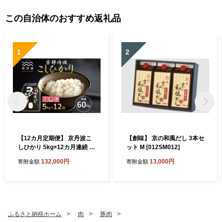
この自治体のおすすめ返礼品
1
2
【12カ月定期便】 京丹波こ
【創味】 京の和風だし 3本セ
しひかり 5kg×12カ月連続 合
ット M [012SM012]
計60kg 令和8年産 京都 米 精
132,000円
13,000円
寄附金額
寄附金額
米 コシヒカリ ※北海道・沖
縄は配送不可 [120MB001R]
ふるさと納税ホーム
肉
豚肉