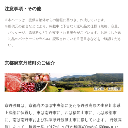
注意事項・その他
本ページは、提供自治体からの情報に基づき、作成しています。
提供元の都合などにより、掲載中に予告なく返礼品の仕様（規格、容量、
パッケージ、原材料など）が変更される場合がございます。お届けした返
礼品のパッケージやラベルに記載されている注意書きなどをご確認くださ
い。
京都府京丹波町のご紹介
京丹波町は、京都府のほぼ中央部にあたる丹波高原の由良川水系
上流部に位置し、東は南丹市に、西は福知山市に、北は綾部市
に、南は南丹市および兵庫県丹波篠山市に接しています。 丹波高
原にあって、長老ケ岳（917m）のほか標高400mから600mの山々