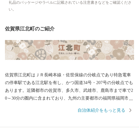
礼品のパッケージやラベルに記載されている注意書きなどをご確認くださ
い。
佐賀県江北町のご紹介
佐賀県江北町はＪＲ長崎本線・佐世保線の分岐点であり特急電車
の停車駅である江北駅を有し、かつ国道34号・207号の分岐点でも
あります。近隣都市の佐賀市、多久市、武雄市、鹿島市まで車で2
0～30分の圏内に含まれており、九州の主要都市の福岡県福岡市・
長崎県長崎市・長崎県佐世保市へも特急列車で60分圏内と、毎日
自治体紹介をもっと見る
の通勤・通学に大変利便性の高い町として知られています。 ま
た、平成27年には公共下水道の整備も完了するなど住環境の整備
のほか、子育て支援にも取り組んでいます。 これまで築き上げて
きた豊かな自然が残る住みよい環境と利便性の高いまちを未来あ