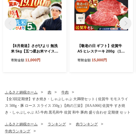
【8月発送】さがびより 無洗
【敬老の日 ギフト】佐賀牛
米 5kg【五つ星お米マイスタ
A5 ヒレステーキ 200g （10
ー厳選】 [HBL005] 佐賀日和
0g×2枚）【山下牛舎】[HAD
11,000円
15,000円
寄附金額
寄附金額
さがびより 5kg ブランド米
172]
お米 米 特A評価 特A 佐賀 ご
飯 ごはん
ふるさと納税ホーム
肉
牛肉
【全3回定期便】すき焼き・しゃぶしゃぶ 大満喫セット ( 佐賀牛 モモスライ
ス 500g・豚 ロース スライス 350g ) 【肉の三栄】 [HAA066] 佐賀牛 すき焼
き・しゃぶしゃぶ A5 牛肉 黒毛和牛 佐賀 和牛 豚肉 盛り合わせ 定期便 セット
ふるさと納税ホーム
ランキング
肉ランキング
牛肉ランキング