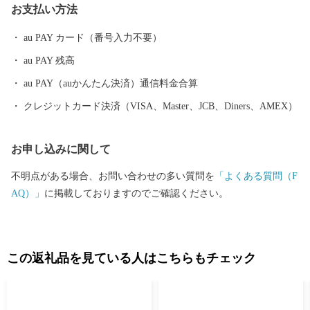
お支払い方法
る子どもたちに残すとともに生まれ育った故郷を誇れるまちとす
るため、子や孫が誇れる郷土 江北を進めていきます。
au PAY カード（番号入力不要）
au PAY 残高
au PAY（auかんたん決済）通信料金合算
クレジットカード決済（VISA、Master、JCB、Diners、AMEX）
お申し込みに関して
不明点がある場合、お問い合わせの多い質問を
「よくある質問（F
AQ）」
に掲載しておりますのでご確認ください。
この返礼品を見ている人はこちらもチェック