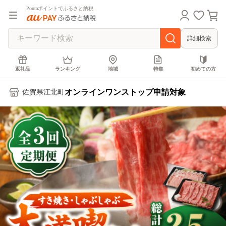
Pontaポイントでふるさと納税
詳細検索
返礼品
ランキング
地域
特集
初めての方
オンラインワンストップ申請対象
佐賀県江北町