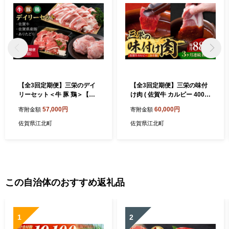
【全3回定期便】三栄のデイ
【全3回定期便】三栄の味付
リーセット＜牛 豚 鶏＞【肉
け肉 ( 佐賀牛 カルビー 400g
の三栄】 [HAA069] 牛 豚 鶏
＋豚 ロース 4枚 ) 【肉の三
57,000円
60,000円
寄附金額
寄附金額
佐賀牛 切り落とし 鶏肉 豚肉
栄】 [HAA044]
ありたどり 牛肉 黒毛和牛 佐
佐賀県江北町
佐賀県江北町
賀 和牛 定期便
この自治体のおすすめ返礼品
1
2