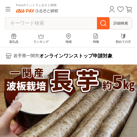
Pontaポイントでふるさと納税
詳細検索
返礼品
ランキング
地域
特集
初めての方
オンラインワンストップ申請対象
岩手県一関市