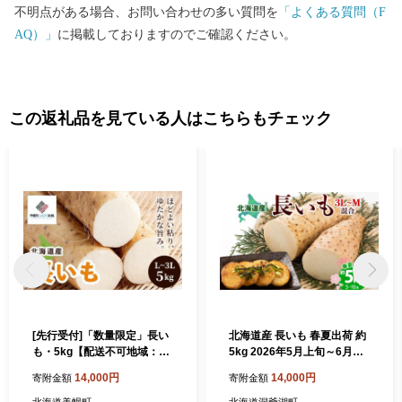
ています。 北上平野の南端部にあたる市の中央部には標高の低
不明点がある場合、お問い合わせの多い質問を
「よくある質問（F
い平地が広がり、東北一の大河北上川が緩やかに流れています。
AQ）」
に掲載しておりますのでご確認ください。
北上川の支流、磐井川の中流域には渓谷美を誇る厳美渓、砂鉄
川には石灰岩地帯を深く刻み込んだ猊鼻渓があり多くの観光客が
訪れる名所となっています。 ◆文化 本市には、世界文化遺産
「平泉」の関連資産である骨寺村荘園遺跡があるほか、平泉文化
この返礼品を見ている人はこちらもチェック
にゆかりのある遺跡などが各地に残されています。 また、古く
から受け継がれてきた南部神楽をはじめとする伝統芸能や行事が
数多く息づいているとともに、国指定重要無形民俗文化財の室根
神社祭のマツリバ行事、県内有数の規模を誇る川崎地域の花火大
会、奇祭として知られる大東大原水かけ祭りや縄文の野焼きを再
現した藤沢野焼祭など各地で行われる独特の祭りも豊富です。
古くから冠婚葬祭や農作業の節目、季節の行事などの場面で、も
ちをついてふるまう「もち食文化」があります。
[先行受付]「数量限定」長い
北海道産 長いも 春夏出荷 約
も・5kg【配送不可地域：離
5kg 2026年5月上旬～6月下
島】11月中旬～順次発送 人
旬頃お届け 長芋 ながいも と
14,000円
14,000円
寄附金額
寄附金額
気 おすすめ ランキング いも
ろろ 農作物 野菜 新鮮 根菜
イモ 芋 長芋 長いも ながいも
山かけ 産地直送 お取り寄せ
北海道美幌町
北海道洞爺湖町