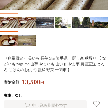
〈数量限定〉 長いも 長芋 5㎏ 岩手県 一関市産 秋堀り 【 な
がいも nagaimo 山芋 やまいも 山いも やま芋 農園直送 とろ
ろ ごはんのお供 旬 新鮮 野菜 一関市 】
13,500
寄附金額
円
在庫：なし