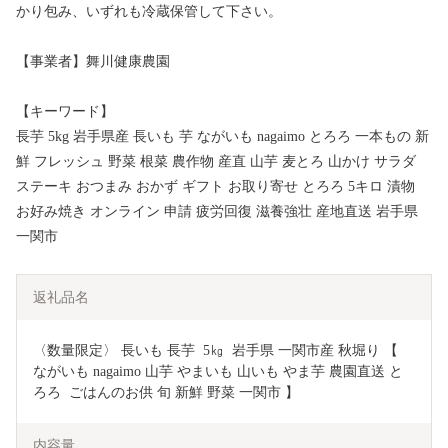
かり包み、いずれも冷蔵保管して下さい。
【事業者】舞川健康農園
【キーワード】
長芋 5kg 岩手県産 長いも 芋 ながいも nagaimo とろろ 一本もの 新
鮮 フレッシュ 野菜 根菜 農作物 産直 山芋 麦とろ 山かけ サラダ
ステーキ おつまみ おかず ギフト お取り寄せ とろろ 5キロ 漬物
お好み焼き オンライン 申請 疲労回復 滋養強壮 産地直送 岩手県
一関市
返礼品名
〈数量限定〉 長いも 長芋  5㎏  岩手県 一関市産 秋堀り 【 
ながいも nagaimo 山芋 やまいも 山いも やま芋 農園直送 と
ろろ  ごはんのお供 旬 新鮮 野菜 一関市 】
内容量