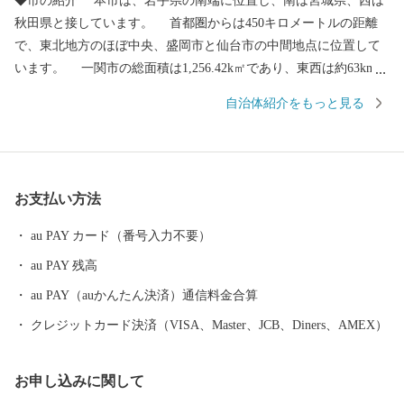
◆市の紹介 本市は、岩手県の南端に位置し、南は宮城県、西は
秋田県と接しています。 首都圏からは450キロメートルの距離
で、東北地方のほぼ中央、盛岡市と仙台市の中間地点に位置して
います。 一関市の総面積は1,256.42k㎡であり、東西は約63km、
南北は約46kmの広がりがあります。 人口は103,444人（R8.1.1現
自治体紹介をもっと見る
在）で、人口は岩手県で３番目、面積は２番目の規模となってい
ます。 ◆歴史・沿革 本市の歴史は古く、平安時代には安倍氏、
藤原氏が独自の文化を築き上げ、その後葛西氏、伊達氏、田村氏
の治世下に置かれました。 明治の近代化以降の地域の成り立ち
お支払い方法
は、廃藩置県によって、胆沢県、一関県、水沢県、磐井県と変遷
し、明治９年に岩手県に編入されました。 昭和の大合併によっ
au PAY カード（番号入力不要）
て合併前の８市町村となり、平成17年９月に１市４町２村が新設
au PAY 残高
合併、平成23年９月に編入合併し現在に至っています。 ◆自然
本市は、四季折々に多彩な表情を示すめぐみ豊かな自然に包まれ
au PAY（auかんたん決済）通信料金合算
ています。 市の西側にある栗駒山の周囲には深い森が広がり、
クレジットカード決済（VISA、Master、JCB、Diners、AMEX）
湯量豊富な須川温泉をはじめ多くの温泉に恵まれています。 市
の東側にある室根山をはじめ緩やかな丘陵地が広がる北上高地は
お申し込みに関して
穏やかな隆起準平原で、なだらかな高原には牧場が各所に開かれ