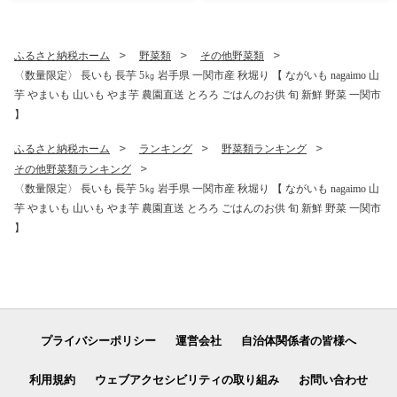
大容量 倍巻 日用品 生活必需
raage 規格外 不揃い 一関市
品 備蓄 再生紙 人気 おすすめ
岩手県 〈最高金賞4回受賞〉
ランキング 送料無料 岩手県
ふるさと納税ホーム
野菜類
その他野菜類
一関市
〈数量限定〉 長いも 長芋 5㎏ 岩手県 一関市産 秋堀り 【 ながいも nagaimo 山
芋 やまいも 山いも やま芋 農園直送 とろろ ごはんのお供 旬 新鮮 野菜 一関市
】
ふるさと納税ホーム
ランキング
野菜類ランキング
その他野菜類ランキング
〈数量限定〉 長いも 長芋 5㎏ 岩手県 一関市産 秋堀り 【 ながいも nagaimo 山
芋 やまいも 山いも やま芋 農園直送 とろろ ごはんのお供 旬 新鮮 野菜 一関市
】
プライバシーポリシー
運営会社
自治体関係者の皆様へ
利用規約
ウェブアクセシビリティの取り組み
お問い合わせ