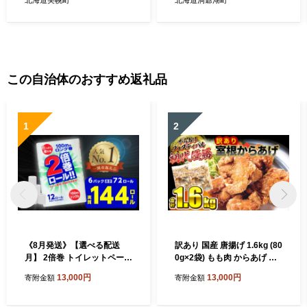
野菜 とろろ 北海道 美幌町
送料無料 冷蔵 北海道 洞爺湖
町
この自治体のおすすめ返礼品
1
2
《8月発送》【選べる配送
訳あり 国産 唐揚げ 1.6kg (80
月】 2倍巻 トイレットペーパ
0g×2袋) もも肉 からあげ か
ー シングル 72ロール 12R×6
ら揚げ カラアゲ 冷凍 冷凍食
13,000円
13,000円
寄附金額
寄附金額
パック 100m ふるさと納税
品 お弁当 弁当 おかず 惣菜
トイレットペーパーシングル
鶏もも 鶏 簡単 時短 家ごはん
無香料 やわらか まとめ買い
夏休み 昼食 室根からあげ ka