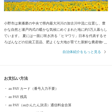
小野市は東播磨の中央で県内最大河川の加古川中流に位置し、豊
かな自然と瀬戸内式の暖かな気候にめぐまれた地に約5万人暮らし
ています。 夏には一面に咲き誇る「ヒマワリ」日本を代表するそ
ろばんなどの伝統工芸品、肥よくな大地が育てた新鮮な農産物な
ど小野市には皆さまにお伝えしたい魅力がたっぷりと詰まってい
自治体紹介をもっと見る
ます。 そんな小野市の魅力をふるさと納税を通じて知っていただ
き、小野市の豊かさ人の優しさに触れていただければ幸いです。
【お知らせ：システム切替に伴う対応について】 現在、システム
切替作業を行っております。 これに伴い、以下の期間にお申し込
お支払い方法
みいただいた新規寄附につきましては通常よりも対応にお時間を
いただく場合がございます。 対象期間：2026年2月12日(木) ～ 3月
au PAY カード（番号入力不要）
4日(水)頃 寄附金受領証明書：システム切替完了予定の3月4日
au PAY 残高
（水）以降、順次発行・郵送いたします。 返礼品の配送：通常よ
りお届けにお時間をいただく場合がございます。 ご寄附をご検討
au PAY（auかんたん決済）通信料金合算
中の皆さまにはご不便をおかけいたしますが、何卒ご理解賜りま