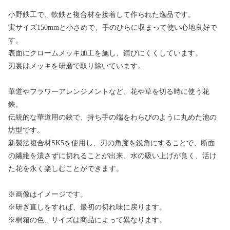
小野鉄工で、軟鉄と複合材を接着して作られた逸品です。
実サイズ150mmと小さめで、手のひらに収まって使い心地良好で
す。
表面にクロームメッキ加工を施し、錆びにくくしています。
刃裏はメッキを研磨で取り除いています。
華道やフラワーアレンジメントなど、花や草を切る時に使う花
鋏。
伝統的な華道用の鋏で、持ち手の端をわらびのように丸めた池の
坊型です。
新製法複合材SK5を使用し、刃の角度を鋭角にすることで、断面
の繊維を潰さずに切れることが出来、水の吸い上げが良く、活け
た花を永く楽しむことができます。
※画像はイメージです。
※研ぎ直しをすれば、最初の切れ味に戻ります。
※桐箱の色、サイズは商品によって異なります。