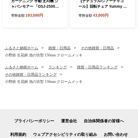
ガーデニング 手動 芝刈機 ジ
【ナチュラル/シアーチャコ
ャパンモアー 「GSJ-2500」
ール】回転チェア Yummy gr
リール式 芝刈り機 手動芝刈
ace(ヤミーグレース) 1脚単
193,000円
43,000円
寄附金額
寄附金額
り機 芝刈り 家庭用 静音 軽量
品 椅子 チェア 家具 インテリ
庭 園芸 園芸用品 ガーデニン
ア
グ用品 兵庫 兵庫県 小野市
ふるさと納税ホーム
雑貨・日用品
その他雑貨・日用品
小野鉄 生花鋏 池の坊型 150mm クロームメッキ
ふるさと納税ホーム
ランキング
雑貨・日用品ランキング
その他雑貨・日用品ランキング
小野鉄 生花鋏 池の坊型 150mm クロームメッキ
プライバシーポリシー
運営会社
自治体関係者の皆様へ
利用規約
ウェブアクセシビリティの取り組み
お問い合わせ