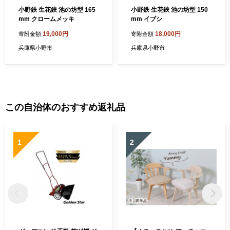
小野鉄 生花鋏 池の坊型 165
小野鉄 生花鋏 池の坊型 150
mm クロームメッキ
mm イブシ
19,000円
18,000円
寄附金額
寄附金額
兵庫県小野市
兵庫県小野市
この自治体のおすすめ返礼品
1
2