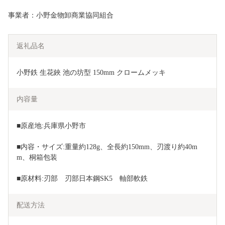
事業者：小野金物卸商業協同組合
返礼品名
小野鉄 生花鋏 池の坊型 150mm クロームメッキ
内容量
■原産地:兵庫県小野市
■内容・サイズ:重量約128g、全長約150mm、刃渡り約40m
m、桐箱包装
■原材料:刃部　刃部日本鋼SK5　軸部軟鉄
配送方法