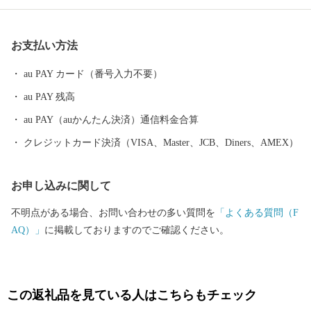
チーズは、村の特産品となっています。 村の最大の魅力は、その
「美しさ」です。雄大な自然に囲まれ、牧草・森林地帯が広がる
お支払い方法
のどかな村で、「日本で最も美しい村」連合にも加盟していま
す。
au PAY カード（番号入力不要）
au PAY 残高
au PAY（auかんたん決済）通信料金合算
クレジットカード決済（VISA、Master、JCB、Diners、AMEX）
お申し込みに関して
不明点がある場合、お問い合わせの多い質問を
「よくある質問（F
AQ）」
に掲載しておりますのでご確認ください。
この返礼品を見ている人はこちらもチェック