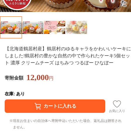
【北海道鶴居村産】鶴居村のゆるキャラをかわいいケーキに
しました!鶴居村の豊かな自然の中で作られたケーキ5個セッ
ト 濃厚 クリームチーズ はちみつ つるぼー ひなぼー
12,000
寄附金額
円
在庫: あり
お気に入り
現在お住まいの自治体へ寄附申込いただいた場合、返礼品は贈答され
ません。