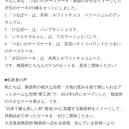
ゃんに加え、つるいのチーズケーキ・釧路の夕日をイメージした
夕日のケーキの5個をセットにしました。
1.「つるぼー」は、木苺、ホワイトチョコ、ベリージュレのアン
サンブル。
2.「ひなぼー」は、パンプキンショコラ。
3.「シマエナガちゃん」は、フロマージュとバニラ。
4.「つるいのチーズケーキ」は、百花ハチミツパウンドとつるい
のチーズケーキ。
5.「夕日のケーキ」は、木苺とホワイトチョコムース。
です。鶴居村にちなんだ5つのセットを、是非ご賞味ください!
■生産者の声
私たちは、鶴居村の雄大な自然・大地の恵みを肌で感じられるア
ットホームな空間”夢工房”で、2021年4月にオープンした「鶴居村
の小さなケーキ屋さん」です。
"日本で最も美しい村”連合(※)に加盟する鶴居村をイメージして、
丹精込めて作ったケーキを、ぜひご賞味ください。
※北海道鶴居村/鶴居村へ訪れる皆様、住んでいる皆様へより