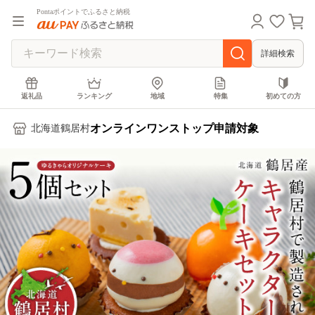
Pontaポイントでふるさと納税
詳細検索
返礼品
ランキング
地域
特集
初めての方
オンラインワンストップ申請対象
北海道鶴居村