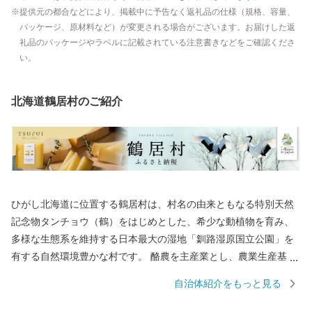
提供元の都合などにより、掲載中に予告なく返礼品の仕様（規格、容量、
パッケージ、原材料など）が変更される場合がございます。お届けした返
礼品のパッケージやラベルに記載されている注意書きなどをご確認くださ
い。
北海道鶴居村のご紹介
ひがし北海道に位置する鶴居村は、村名の由来ともなる特別天然
記念物タンチョウ（鶴）をはじめとした、希少な動植物を育み、
多様な生態系を維持する日本最大の湿地「釧路湿原国立公園」を
有する自然環境豊かな村です。 酪農を主産業とし、農業生産基盤
の整備や酪農経営の近代化などに取り組みながら、北国・北海道
自治体紹介をもっと見る
で国内の食料自給確保のため、地域を挙げて良質な生乳生産に努
めています。この生乳を使用して加工された高品質のナチュラル