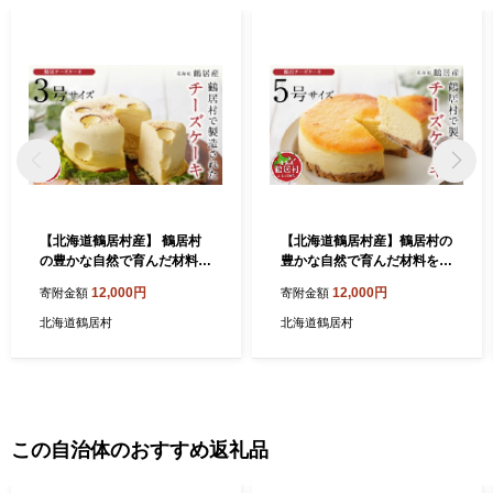
【北海道鶴居村産】 鶴居村
【北海道鶴居村産】鶴居村の
の豊かな自然で育んだ材料を
豊かな自然で育んだ材料をた
たっぷり使ったTR(つるい)ま
っぷり使った TR(つるい) チ
12,000円
12,000円
寄附金額
寄附金額
きばのチーズケーキ 国産 北
ーズケーキ
海道産 鶴居村産 生乳 濃厚 ク
北海道鶴居村
北海道鶴居村
リームチーズ カッテージチ
ーズ
この自治体のおすすめ返礼品