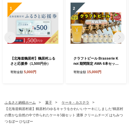
1
2
【北海道鶴居村】鶴居村ふる
クラフトビール Brasserie K
さと応援券（1,500円分）
not 期間限定 AWA 6本セット
地ビール ビール お酒 地域限
5,000円
15,000円
寄附金額
寄附金額
定 芳醇 ギフト 家飲み 宅飲み
IPA ペールエール ベルジャン
お中元 お歳暮 缶 缶ビール フ
ルーティー ホップ 爽快感 華
やか ブルワリー ブラッスリ
ー・ノット 詰め合わせ 晩酌
ふるさと納税ホーム
菓子
ケーキ・カステラ
Beer 醸造所 プレゼント 360
【北海道鶴居村産】鶴居村のゆるキャラをかわいいケーキにしました!鶴居村
ml ふるさと納税 限定 北海道
の豊かな自然の中で作られたケーキ5個セット 濃厚 クリームチーズ はちみつ
つるぼー ひなぼー