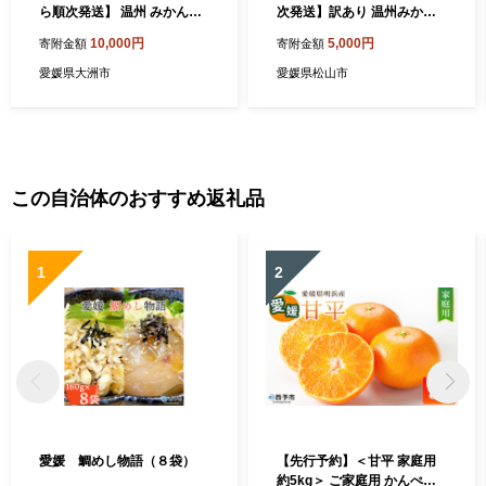
ら順次発送】 温州 みかん
次発送】訳あり 温州みかん 2
（南柑20号） 5kg（S～Lサ
kg | みかん ミカン 蜜柑 南柑
10,000円
5,000円
寄附金額
寄附金額
イズ混合） 愛媛県大洲市/永
20号 みかん 数量限定 みかん
沼農園[AGAW001] 先行予約
愛媛県産 みかん 松山市 みか
愛媛県大洲市
愛媛県松山市
みかん ミカン 蜜柑 温州ミカ
ん 中島 みかん 温州みかん み
ン 温州みかん 果物 くだもの
かん 蜜柑 温州みかん ミカン
フルーツ 愛媛県産 大洲市産
みかん 旬 温州みかん
産地直送 おすすめ 人気 お取
り寄せ 送料無料 贈答 ギフト
この自治体のおすすめ返礼品
1
2
愛媛 鯛めし物語（８袋）
【先行予約】＜甘平 家庭用
約5kg＞ ご家庭用 かんぺい