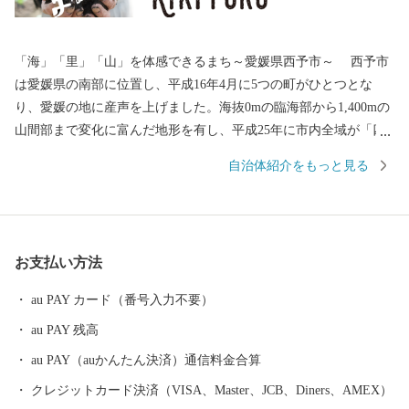
「海」「里」「山」を体感できるまち～愛媛県西予市～ 西予市
は愛媛県の南部に位置し、平成16年4月に5つの町がひとつとな
り、愛媛の地に産声を上げました。海抜0mの臨海部から1,400mの
山間部まで変化に富んだ地形を有し、平成25年に市内全域が「四
国西予ジオパーク」として日本ジオパークに認定され、美しく豊
自治体紹介をもっと見る
かな自然環境・景観、その地で息づいてきた歴史と伝統文化を誇
るまちです。 このかけがえのない財産を大切に守り、「住む人
が暮らして安心を体感できるふるさと」であるよう、未来へ輝く
西予市づくりに全力で取り組んでまいります。
お支払い方法
au PAY カード（番号入力不要）
au PAY 残高
au PAY（auかんたん決済）通信料金合算
クレジットカード決済（VISA、Master、JCB、Diners、AMEX）