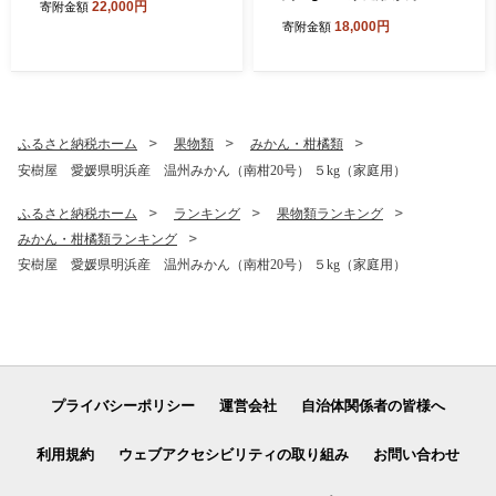
22,000円
寄附金額
高級 柑橘 ブランド みかん 蜜
18,000円
寄附金額
柑 訳あり 果物 くだもの フル
ーツ ミカン 愛媛 国産 ジュー
シー 明浜 特産品 笑丸 愛媛県
西予市【常温】『2027年2月
上旬より順次出荷予定』
ふるさと納税ホーム
果物類
みかん・柑橘類
安樹屋 愛媛県明浜産 温州みかん（南柑20号） ５kg（家庭用）
ふるさと納税ホーム
ランキング
果物類ランキング
みかん・柑橘類ランキング
安樹屋 愛媛県明浜産 温州みかん（南柑20号） ５kg（家庭用）
プライバシーポリシー
運営会社
自治体関係者の皆様へ
利用規約
ウェブアクセシビリティの取り組み
お問い合わせ