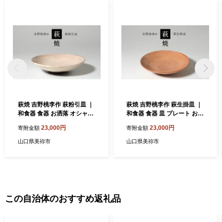
萩焼 吉野桃李作 萩粉引皿 ｜
萩焼 吉野桃李作 萩生掛皿 ｜
和食器 食器 お洒落 オシャレ
和食器 食器 皿 プレート お洒
工芸品 名産品 萩焼 皿 お皿
落 オシャレ 萩焼 萩 工芸品
23,000円
23,000円
寄附金額
寄附金額
キッチン 山口 美祢市 美祢 特
名産品 山口 美祢 特産品
産品
山口県美祢市
山口県美祢市
この自治体のおすすめ返礼品