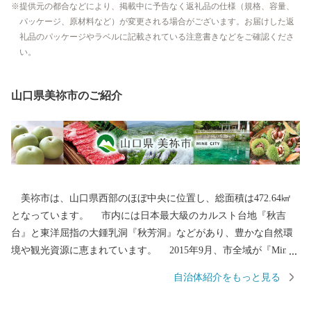
提供元の都合などにより、掲載中に予告なく返礼品の仕様（規格、容量、
パッケージ、原材料など）が変更される場合がございます。お届けした返
礼品のパッケージやラベルに記載されている注意書きなどをご確認くださ
い。
山口県美祢市のご紹介
美祢市は、山口県西部のほぼ中央に位置し、総面積は472.64㎢
となっています。 市内には日本最大級のカルスト台地『秋吉
台』と東洋屈指の大鍾乳洞『秋芳洞』などがあり、豊かな自然環
境や観光資源に恵まれています。 2015年9月、市全域が『Mine
秋吉台ジオパーク』として日本ジオパークに認定されました。
自治体紹介をもっと見る
2026年4月にはユネスコ世界ジオパークとしても認定されました。
美祢市では、地球の自然や歴史、文化の成り立ち、仕組みを楽