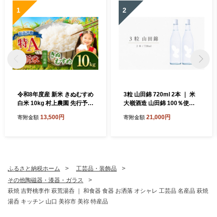
1
2
令和8年度産 新米 きぬむすめ
3粒 山田錦 720ml 2本 ｜ 米
白米 10kg 村上農園 先行予約
大嶺酒造 山田錦 100％使用
＜ 2026年10月中旬より11月
純米原酒 フルーティー マス
13,500円
21,000円
寄附金額
寄附金額
末まで順次発送 ＞ ｜ 精米 新
カット香 白ワイン感覚 日本
米 白米 米 雑穀 お米 コメ 単
酒 地酒 食前酒 食中酒 マリア
一米 きぬむすめ 絹娘 山口 美
ージュ 山口県 美祢市
祢 秋吉台 10kg
ふるさと納税ホーム
工芸品・装飾品
その他陶磁器・漆器・ガラス
萩焼 吉野桃李作 萩荒湯呑 ｜ 和食器 食器 お洒落 オシャレ 工芸品 名産品 萩焼
湯呑 キッチン 山口 美祢市 美祢 特産品