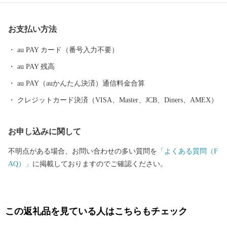
しみつつ学ぶ場所として、観光客のみならず、地域のこどもから
大人までもがその魅力を肌で感じて生活しています。 そんな豊
お支払い方法
かな自然が生み出した逸品を是非ご堪能ください。
au PAY カード（番号入力不要）
au PAY 残高
au PAY（auかんたん決済）通信料金合算
クレジットカード決済（VISA、Master、JCB、Diners、AMEX）
お申し込みに関して
不明点がある場合、お問い合わせの多い質問を
「よくある質問（F
AQ）」
に掲載しておりますのでご確認ください。
この返礼品を見ている人はこちらもチェック