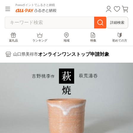
Pontaポイントでふるさと納税
詳細検索
返礼品
ランキング
地域
特集
初めての方
オンラインワンストップ申請対象
山口県美祢市