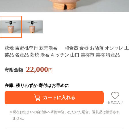
萩焼 吉野桃李作 萩荒湯呑 ｜ 和食器 食器 お洒落 オシャレ 工
芸品 名産品 萩焼 湯呑 キッチン 山口 美祢市 美祢 特産品
22,000
寄附金額
円
在庫: 残りわずか 寄付はお早めに
お気に入り
現在お住まいの自治体へ寄附申込いただいた場合、返礼品は贈答され
ません。