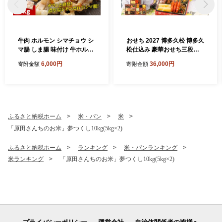
牛肉 ホルモン シマチョウ シ
おせち 2027 博多久松 博多久
マ腸 しま腸 味付け 牛ホルモ
松仕込み 豪華おせち三段重
ン 1kg 味付き 味付き肉 レモ
『門松』 6寸 3段重 2～3人前
6,000円
36,000円
寄附金額
寄附金額
ン 塩レモン 塩レモンだれ 冷
おせち料理 重箱 お正月 冷凍
凍 簡単調理 惣菜 おかず おつ
おせち 縁起物 祝箸付 福岡 お
まみ 酒のつまみ 酒の肴 肉 ほ
節 オセチ oseti osechi お祝
るもん ビール 小分け 真空パ
い 迎春おせち 本格おせち お
ック 個包装 牛にく 焼肉 焼き
せち予約 年末 年始 お取り寄
肉 ホルモン焼き BBQ バーベ
せ 新春 贅沢おせち こだわり
ふるさと納税ホーム
米・パン
米
キュー ご飯 horumon ジュー
おせち 惣菜 老舗おせち ふる
「原田さんちのお米」夢つくし10kg(5kg×2)
シー 歯ごたえ 味付 味付き も
さと納税おせち 御節 お節料
つ モツ 鉄板焼き お肉 炒め物
理 正月 調理不要 おせち料理
ふるさと納税ホーム
ランキング
米・パンランキング
ご自宅用
2027 冷凍
米ランキング
「原田さんちのお米」夢つくし10kg(5kg×2)