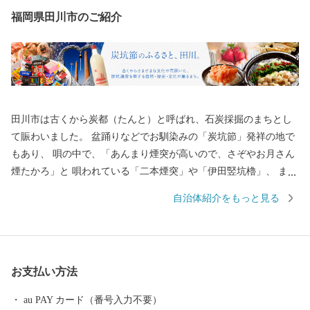
福岡県田川市のご紹介
田川市は古くから炭都（たんと）と呼ばれ、石炭採掘のまちとし
て賑わいました。 盆踊りなどでお馴染みの「炭坑節」発祥の地で
もあり、 唄の中で、「あんまり煙突が高いので、さぞやお月さん
煙たかろ」と 唄われている「二本煙突」や「伊田竪坑櫓」、 ま
た、国内初のユネスコ世界の記憶に登録された 「山本作兵衛コレ
自治体紹介をもっと見る
クション」など、 数々の炭坑遺産を有する自然・歴史・文化が薫
るまちです。 御支援いただいた寄附金は、本市のまちづくり及び
市民のために効果的に 活用させていただきますので、 本市に対し
ます応援をよろしくお願いします。
お支払い方法
au PAY カード（番号入力不要）