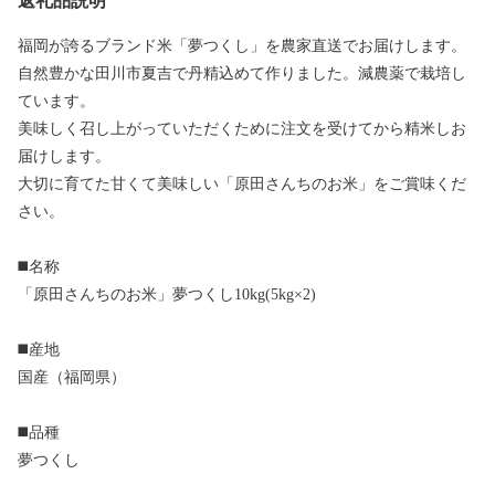
返礼品説明
福岡が誇るブランド米「夢つくし」を農家直送でお届けします。
自然豊かな田川市夏吉で丹精込めて作りました。減農薬で栽培し
ています。
美味しく召し上がっていただくために注文を受けてから精米しお
届けします。
大切に育てた甘くて美味しい「原田さんちのお米」をご賞味くだ
さい。
◼️名称
「原田さんちのお米」夢つくし10kg(5kg×2)
◼️産地
国産（福岡県）
◼️品種
夢つくし