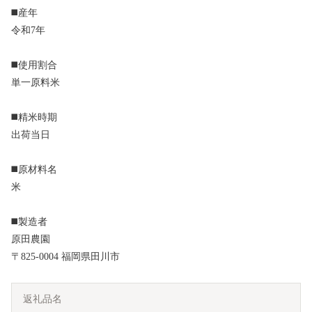
◼️産年
令和7年
◼️使用割合
単一原料米
◼️精米時期
出荷当日
◼️原材料名
米
◼️製造者
原田農園
〒825-0004 福岡県田川市
返礼品名