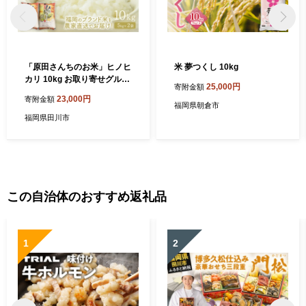
「原田さんちのお米」ヒノヒ
米 夢つくし 10kg
カリ 10kg お取り寄せグルメ
25,000円
寄附金額
お取り寄せ 福岡 お土産 九州
23,000円
寄附金額
ご当地グルメ 福岡土産 取り
福岡県朝倉市
寄せ 福岡県 食品
福岡県田川市
この自治体のおすすめ返礼品
1
2