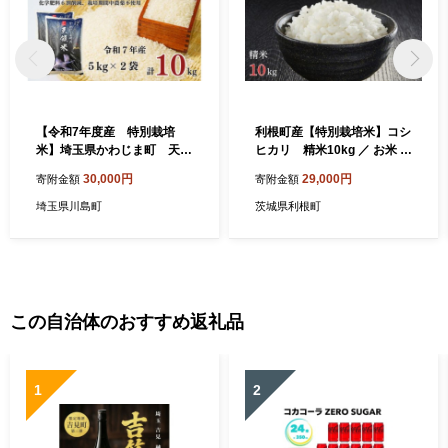
【令和7年度産 特別栽培
利根町産【特別栽培米】コシ
米】埼玉県かわじま町 天領
ヒカリ 精米10kg ／ お米 コ
米（コシヒカリ） ５kg×２袋
メ こめ ごはん コシヒカリ 白
30,000円
29,000円
寄附金額
寄附金額
米 精米 10kg 特別栽培 令和7
年産 茨城県 利根町
埼玉県川島町
茨城県利根町
この自治体のおすすめ返礼品
1
2