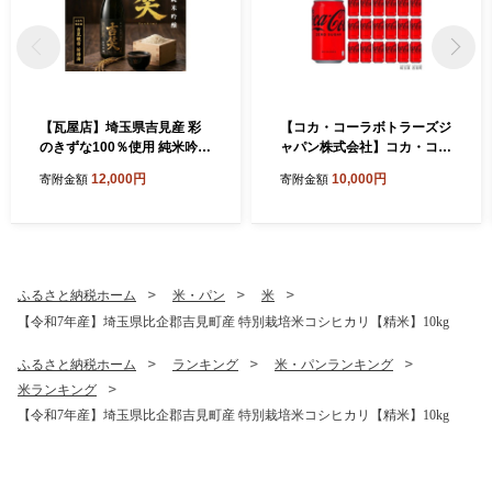
【瓦屋店】埼玉県吉見産 彩
【コカ・コーラボトラーズジ
のきずな100％使用 純米吟醸
ャパン株式会社】コカ・コー
酒「吉笑-Yoshimi-」500ml
ラゼロ 350ml×24本 1ケース
12,000円
10,000円
寄附金額
寄附金額
缶 350ml
ふるさと納税ホーム
米・パン
米
【令和7年産】埼玉県比企郡吉見町産 特別栽培米コシヒカリ【精米】10kg
ふるさと納税ホーム
ランキング
米・パンランキング
米ランキング
【令和7年産】埼玉県比企郡吉見町産 特別栽培米コシヒカリ【精米】10kg