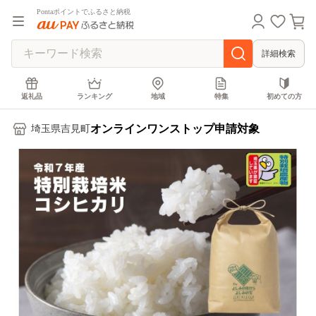
Pontaポイントでふるさと納税
詳細検索
返礼品
ランキング
地域
特集
初めての方
オンラインワンストップ申請対象
埼玉県吉見町