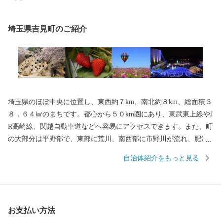
埼玉県吉見町のご紹介
埼玉県のほぼ中央に位置し、東西約７km、南北約８km、総面積３
８．６４㎢のまちです。都心から５０km圏にあり、東武東上線やJ
R高崎線、関越自動車道などへ容易にアクセスできます。また、町
の大部分は平野部で、東部に荒川、南西部に市野川が流れ、肥沃
な穀倉地帯となっています。西部丘陵地一帯は県立比企丘陵自然
自治体紹介をもっと見る
公園に指定されており、吉見百穴や八丁湖周辺に散在する黒岩横
穴墓群などは、古墳時代を代表する貴重な史跡として注目されて
います。 吉見町は、ふるさと納税の対象団体として総務大臣から
指定を受けているため、本町に寄附した場合は、税制上の特例控
お支払い方法
除を受けることができます。