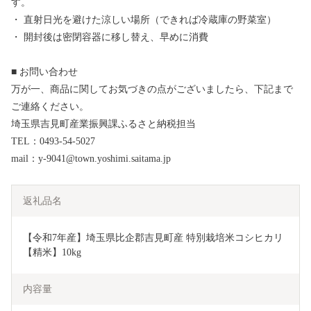
す。
・ 直射日光を避けた涼しい場所（できれば冷蔵庫の野菜室）
・ 開封後は密閉容器に移し替え、早めに消費
■ お問い合わせ
万が一、商品に関してお気づきの点がございましたら、下記まで
ご連絡ください。
埼玉県吉見町産業振興課ふるさと納税担当
TEL：0493-54-5027
mail：y-9041@town.yoshimi.saitama.jp
返礼品名
【令和7年産】埼玉県比企郡吉見町産 特別栽培米コシヒカリ
【精米】10kg
内容量