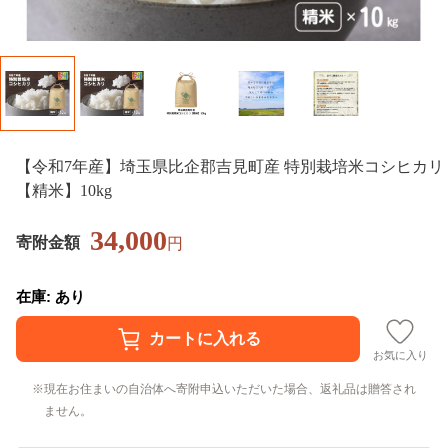
【令和7年産】埼玉県比企郡吉見町産 特別栽培米コシヒカリ
【精米】10kg
34,000
寄附金額
円
在庫: あり
お気に入り
現在お住まいの自治体へ寄附申込いただいた場合、返礼品は贈答され
ません。