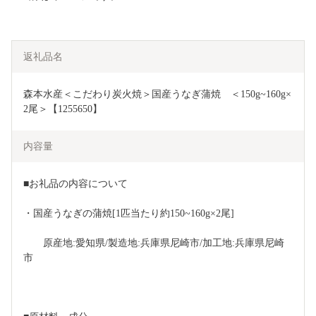
返礼品名
森本水産＜こだわり炭火焼＞国産うなぎ蒲焼　＜150g~160g×
2尾＞【1255650】
内容量
■お礼品の内容について
・国産うなぎの蒲焼[1匹当たり約150~160g×2尾]
　　原産地:愛知県/製造地:兵庫県尼崎市/加工地:兵庫県尼崎
市