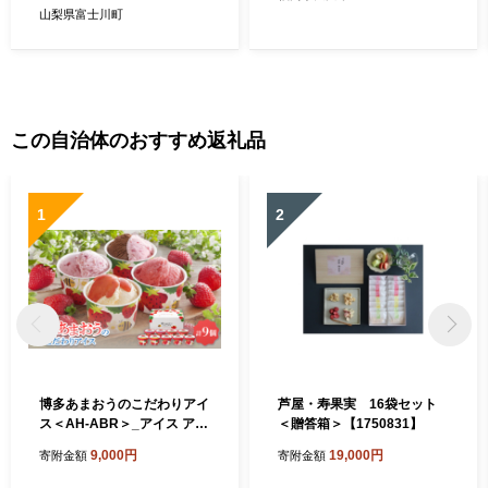
山梨県富士川町
この自治体のおすすめ返礼品
1
2
博多あまおうのこだわりアイ
芦屋・寿果実 16袋セット
ス＜AH-ABR＞_アイス アイ
＜贈答箱＞【1750831】
スクリーム スイーツ デザー
9,000円
19,000円
寄附金額
寄附金額
ト 苺 いちご イチゴ あまおう
ギフト 贈り物 手作業 詰め合