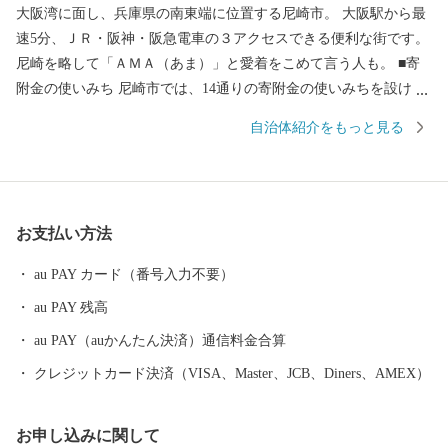
大阪湾に面し、兵庫県の南東端に位置する尼崎市。 大阪駅から最
速5分、ＪＲ・阪神・阪急電車の３アクセスできる便利な街です。
尼崎を略して「ＡＭＡ（あま）」と愛着をこめて言う人も。 ■寄
附金の使いみち 尼崎市では、14通りの寄附金の使いみちを設けて
おり、 尼崎城の整備等に活用する基金のほか、 全国でも珍しい、
自治体紹介をもっと見る
犬・猫の殺処分ゼロを目指すなどの動物愛護に関する 基金などが
あります。 ■蘇る、尼崎城 1618年に戸田氏鉄によって、 三重の
堀、四層の天守を持つ尼崎城が築かれました。 敷地は甲子園球場
の約3.5倍もの大きさがあったようです。 明治の廃城令により、今
お支払い方法
はその姿を見ることはできなくなりましたが、 当時の尼崎城西三
の丸エリアにあたる尼崎城址公園内に本丸の一部である 天守が整
au PAY カード（番号入力不要）
備されることとなり、 平成31年3月、400年の時を越えてついに尼
au PAY 残高
崎城が蘇りました。
au PAY（auかんたん決済）通信料金合算
クレジットカード決済（VISA、Master、JCB、Diners、AMEX）
お申し込みに関して