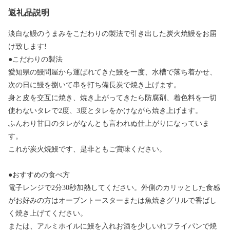
返礼品説明
淡白な鰻のうまみをこだわりの製法で引き出した炭火焼鰻をお届
け致します!
●こだわりの製法
愛知県の鰻問屋から運ばれてきた鰻を一度、水槽で落ち着かせ、
次の日に鰻を捌いて串を打ち備長炭で焼き上げます。
身と皮を交互に焼き、焼き上がってきたら防腐剤、着色料を一切
使わないタレで2度、3度とタレをかけながら焼き上げます。
ふんわり甘口のタレがなんとも言われぬ仕上がりになっていま
す。
これが炭火焼鰻です、是非ともご賞味ください。
●おすすめの食べ方
電子レンジで2分30秒加熱してください。外側のカリッとした食感
がお好みの方はオーブントースターまたは魚焼きグリルで香ばし
く焼き上げてください。
または、アルミホイルに鰻を入れお酒を少しいれフライパンで焼