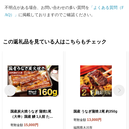
不明点がある場合、お問い合わせの多い質問を
「よくある質問（F
AQ）」
に掲載しておりますのでご確認ください。
この返礼品を見ている人はこちらもチェック
国産炭火焼うなぎ 蒲焼1尾
国産 うなぎ蒲焼 2尾 約350g
（大串）国産 鰻 1人前 たれ
13,000円
寄附金額
付 山椒付 約80g×2 小分け
15,000円
寄附金額
福岡県大川市