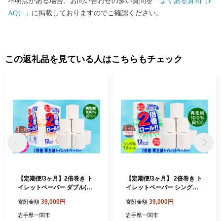
不明点がある場合、お問い合わせの多い質問を
「よくある質問（F
い平地が広がり、東北一の大河北上川が緩やかに流れています。
AQ）」
に掲載しておりますのでご確認ください。
北上川の支流、磐井川の中流域には渓谷美を誇る厳美渓、砂鉄
川には石灰岩地帯を深く刻み込んだ猊鼻渓があり多くの観光客が
訪れる名所となっています。 ◆文化 本市には、世界文化遺産
「平泉」の関連資産である骨寺村荘園遺跡があるほか、平泉文化
この返礼品を見ている人はこちらもチェック
にゆかりのある遺跡などが各地に残されています。 また、古く
から受け継がれてきた南部神楽をはじめとする伝統芸能や行事が
数多く息づいているとともに、国指定重要無形民俗文化財の室根
神社祭のマツリバ行事、県内有数の規模を誇る川崎地域の花火大
会、奇祭として知られる大東大原水かけ祭りや縄文の野焼きを再
現した藤沢野焼祭など各地で行われる独特の祭りも豊富です。
古くから冠婚葬祭や農作業の節目、季節の行事などの場面で、も
ちをついてふるまう「もち食文化」があります。
【定期便/3ヶ月】2倍巻き ト
【定期便/3ヶ月】 2倍巻き ト
イレットペーパー ダブル(50
イレットペーパー シングル
ｍ) 72個 無香料 エコ再生紙1
(100m)72個 無香料 エコ再生
39,000円
39,000円
寄附金額
寄附金額
00％ リサイクル 送料無料 大
紙100％ リサイクル 送料無
容量 日用品 まとめ買い 日用
料 大容量 日用品 まとめ買い
岩手県一関市
岩手県一関市