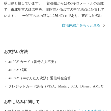
秋田県と接しています。 首都圏からは450キロメートルの距離
で、東北地方のほぼ中央、盛岡市と仙台市の中間地点に位置して
います。 一関市の総面積は1,256.42k㎡であり、東西は約63km、
南北は約46kmの広がりがあります。 人口は103,444人（R8.1.1現
自治体紹介をもっと見る
在）で、人口は岩手県で３番目、面積は２番目の規模となってい
ます。 ◆歴史・沿革 本市の歴史は古く、平安時代には安倍氏、
藤原氏が独自の文化を築き上げ、その後葛西氏、伊達氏、田村氏
の治世下に置かれました。 明治の近代化以降の地域の成り立ち
お支払い方法
は、廃藩置県によって、胆沢県、一関県、水沢県、磐井県と変遷
し、明治９年に岩手県に編入されました。 昭和の大合併によっ
au PAY カード（番号入力不要）
て合併前の８市町村となり、平成17年９月に１市４町２村が新設
au PAY 残高
合併、平成23年９月に編入合併し現在に至っています。 ◆自然
本市は、四季折々に多彩な表情を示すめぐみ豊かな自然に包まれ
au PAY（auかんたん決済）通信料金合算
ています。 市の西側にある栗駒山の周囲には深い森が広がり、
クレジットカード決済（VISA、Master、JCB、Diners、AMEX）
湯量豊富な須川温泉をはじめ多くの温泉に恵まれています。 市
の東側にある室根山をはじめ緩やかな丘陵地が広がる北上高地は
お申し込みに関して
穏やかな隆起準平原で、なだらかな高原には牧場が各所に開かれ
ています。 北上平野の南端部にあたる市の中央部には標高の低