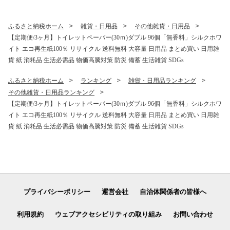
raage 規格外 不揃い 一関市
大容量 倍巻 日用品 生活必需
岩手県 〈最高金賞4回受賞〉
品 備蓄 再生紙 人気 おすすめ
ランキング 送料無料 岩手県
ふるさと納税ホーム
雑貨・日用品
その他雑貨・日用品
一関市
【定期便/3ヶ月】トイレットペーパー(30ｍ)ダブル 96個「無香料」シルクホワ
イト エコ再生紙100％ リサイクル 送料無料 大容量 日用品 まとめ買い 日用雑
貨 紙 消耗品 生活必需品 物価高騰対策 防災 備蓄 生活雑貨 SDGs
ふるさと納税ホーム
ランキング
雑貨・日用品ランキング
その他雑貨・日用品ランキング
【定期便/3ヶ月】トイレットペーパー(30ｍ)ダブル 96個「無香料」シルクホワ
イト エコ再生紙100％ リサイクル 送料無料 大容量 日用品 まとめ買い 日用雑
貨 紙 消耗品 生活必需品 物価高騰対策 防災 備蓄 生活雑貨 SDGs
プライバシーポリシー
運営会社
自治体関係者の皆様へ
利用規約
ウェブアクセシビリティの取り組み
お問い合わせ