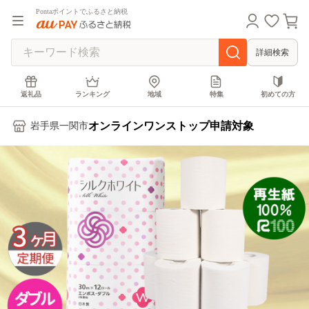
Pontaポイントでふるさと納税
詳細検索
返礼品
ランキング
地域
特集
初めての方
オンラインワンストップ申請対象
岩手県一関市