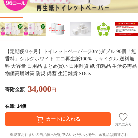
【定期便/3ヶ月】トイレットペーパー(30ｍ)ダブル 96個「無
香料」シルクホワイト エコ再生紙100％ リサイクル 送料無
料 大容量 日用品 まとめ買い 日用雑貨 紙 消耗品 生活必需品
物価高騰対策 防災 備蓄 生活雑貨 SDGs
34,000
寄附金額
円
在庫: 14個
お気に入り
現在お住まいの自治体へ寄附申込いただいた場合、返礼品は贈答され