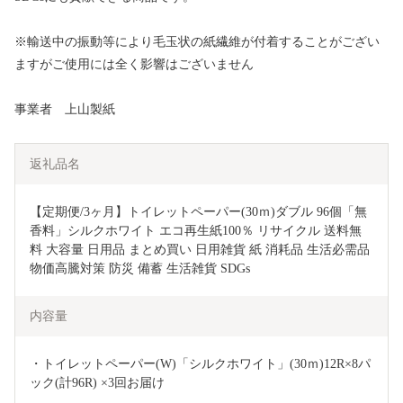
※輸送中の振動等により毛玉状の紙繊維が付着することがござい
ますがご使用には全く影響はございません
事業者 上山製紙
返礼品名
【定期便/3ヶ月】トイレットペーパー(30ｍ)ダブル 96個「無
香料」シルクホワイト エコ再生紙100％ リサイクル 送料無
料 大容量 日用品 まとめ買い 日用雑貨 紙 消耗品 生活必需品 
物価高騰対策 防災 備蓄 生活雑貨 SDGs
内容量
・トイレットペーパー(W)「シルクホワイト」(30ｍ)12R×8パ
ック(計96R) ×3回お届け