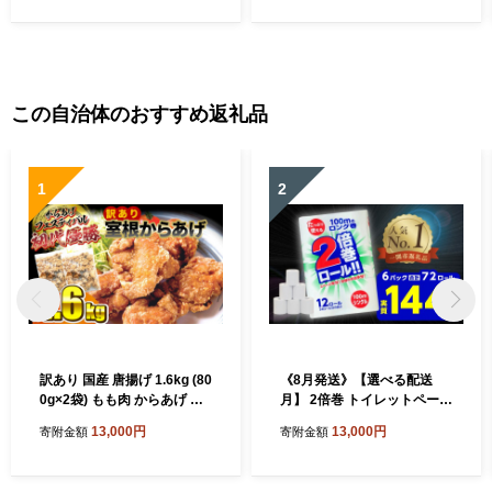
雑貨 紙 消耗品 生活必需品 物
日用雑貨 紙 消耗品 生活必需
価高騰対策 防災 備蓄 生活雑
品 物価高騰対策 防災 備蓄 生
貨 SDGs
活雑貨 SDGs
この自治体のおすすめ返礼品
1
2
訳あり 国産 唐揚げ 1.6kg (80
《8月発送》【選べる配送
0g×2袋) もも肉 からあげ か
月】 2倍巻 トイレットペーパ
ら揚げ カラアゲ 冷凍 冷凍食
ー シングル 72ロール 12R×6
13,000円
13,000円
寄附金額
寄附金額
品 お弁当 弁当 おかず 惣菜
パック 100m ふるさと納税
鶏もも 鶏 簡単 時短 家ごはん
トイレットペーパーシングル
夏休み 昼食 室根からあげ ka
無香料 やわらか まとめ買い