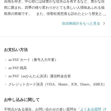
高地を仰ぎ、中心部には緑豊かな信夫山を有するなど、豊かな自
然に囲まれ、四季の移り変わりがとても美しい人情味あふれる福
島県の県都です。 また、俳聖松尾芭蕉も訪れたという歴史と伝
統に培われた「飯坂温泉」をはじめ、こけしと水芭蕉の里「土湯
自治体紹介をもっと見る
温泉」や奥州三高湯の一つに数えられる温泉郷「高湯温泉」とい
ったそれぞれに特色のある温泉地を有しているほか、初夏のサク
ランボにはじまり、夏のモモ、秋のナシやブドウ、初冬のリンゴ
など、一年中くだものの絶えない「くだものの宝石箱」として全
お支払い方法
国の皆様に親しまれております。
au PAY カード（番号入力不要）
au PAY 残高
au PAY（auかんたん決済）通信料金合算
クレジットカード決済（VISA、Master、JCB、Diners、AMEX）
お申し込みに関して
不明点がある場合、お問い合わせの多い質問を
「よくある質問（F