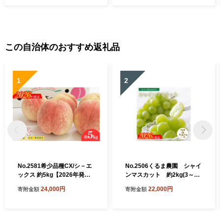
この自治体のおすすめ返礼品
1
2
No.2581希少品種CX/シ－エ
No.2506くるま農園 シャイ
ックス 約5kg【2026年発
ンマスカット 約2kg(3～5
送 先行予約】
房)【2026年発送 先行予
24,000円
22,000円
寄附金額
寄附金額
約】