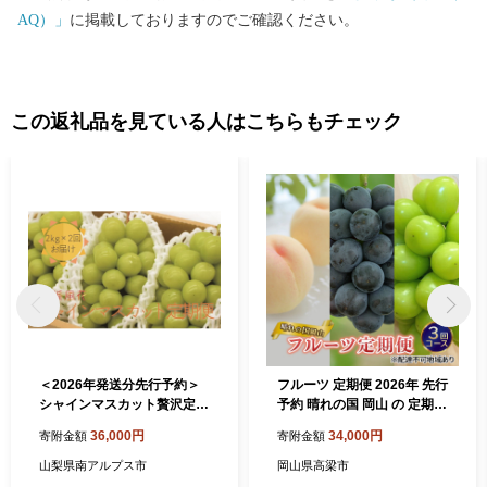
AQ）」
に掲載しておりますのでご確認ください。
この返礼品を見ている人はこちらもチェック
＜2026年発送分先行予約＞
フルーツ 定期便 2026年 先行
シャインマスカット贅沢定期
予約 晴れの国 岡山 の 定期フ
便 2kg × 2 回 ALPAJ012
ルーツ定期便 3回コース 桃
36,000円
34,000円
寄附金額
寄附金額
もも 葡萄 ブドウ 岡山県産 国
産 セット ギフト
山梨県南アルプス市
岡山県高梁市