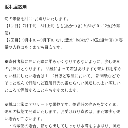
返礼品説明
旬の果物を計2回お送りいたします。
【1回目】7月中旬～8月上旬 もも(あかつき) 約3kg/10～12玉(冷蔵
便)
【2回目】9月中旬～9月下旬 なし(豊水) 約3kg/7～8玉(通常便) ※容
量や入数はあくまでも目安です。
※寄付者様に届いた際に柔らかくなりすぎないように、少し硬め
のお届けとなります。 品種によって差はありますが硬い桃を柔ら
かい桃にしたい場合は１～2日ほど常温において、 新聞紙などで
そっと包んで日陰など直射日光の当たらない風通しのよい涼しい
ところで保管することをおすすめします。
※桃は非常にデリケートな果物です。輸送時の痛みを防ぐため、
硬めの状態で発送いたします。お受け取り直後は、まだ果実が硬
い場合がございます。
・冷蔵便の場合、箱から出してしっかり水滴をふき取り、風通