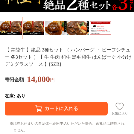
【 常陸牛 】絶品 2種セット （ ハンバーグ ・ ビーフシチュ
ー 各3セット ）【 牛 牛肉 和牛 黒毛和牛 はんばーぐ 小分け
デミグラスソース 】[SZR]
14,000
寄附金額
円
在庫: あり
お気に入り
現在お住まいの自治体へ寄附申込いただいた場合、返礼品は贈答され
ません。