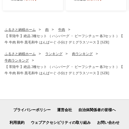
にじのきらめき 令和7年産 茨
ック M・A・C 】
城県産 】
ふるさと納税ホーム
肉
牛肉
【 常陸牛 】絶品 2種セット （ ハンバーグ ・ ビーフシチュー 各3セット ）【
牛 牛肉 和牛 黒毛和牛 はんばーぐ 小分け デミグラスソース 】[SZR]
ふるさと納税ホーム
ランキング
肉ランキング
牛肉ランキング
【 常陸牛 】絶品 2種セット （ ハンバーグ ・ ビーフシチュー 各3セット ）【
牛 牛肉 和牛 黒毛和牛 はんばーぐ 小分け デミグラスソース 】[SZR]
プライバシーポリシー
運営会社
自治体関係者の皆様へ
利用規約
ウェブアクセシビリティの取り組み
お問い合わせ