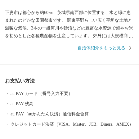
下妻市は都心から約60㎞、茨城県南西部に位置する、水と緑に恵
まれたのどかな田園都市です。 関東平野らしい広く平坦な土地と
温暖な気候、2本の一級河川や砂沼などの豊富な水資源で梨やお米
を初めとした各種農産物を生産しています。 郊外には大規模商業
施設等もあり、シティライフとスローライフのバランスのとれた
自治体紹介をもっと見る
過ごしやすい街です。 【申し込み・返礼品・寄付金受領書につい
て】 本サイトの運営は、下妻市ふるさと納税サポートセンターが
行っております。 お電話及びメールは、当センターがご対応いた
します。 ■お電話でのお問い合わせ先 TEL：050-3613-2140 メー
お支払い方法
ル：din-furusato@din-group.co.jp 営業時間：月曜～金曜 9:00-17:15
※土日、祝祭日、年末年始（12/29～1/4）は休業日となります。
au PAY カード（番号入力不要）
【ワンストップ特例申請書について】 下妻市役所 経済部 農業政
au PAY 残高
策課 ふるさと振興係 平日8時30分～17時15分 TEL：0296-43-2111
au PAY（auかんたん決済）通信料金合算
クレジットカード決済（VISA、Master、JCB、Diners、AMEX）