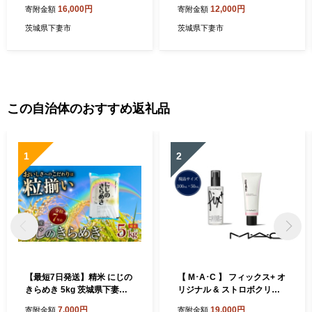
0g × 6袋 ）【 牛 牛肉 和牛 黒
g × 6袋 ）【 牛 牛肉 和牛 黒
16,000円
12,000円
寄附金額
寄附金額
毛和牛 小分け デミグラスソ
毛和牛 はんばーぐ 小分け 】
ース 】[SZR]
[SZR]
茨城県下妻市
茨城県下妻市
この自治体のおすすめ返礼品
1
2
【最短7日発送】精米 にじの
【 M･A･C 】 フィックス+ オ
きらめき 5kg 茨城県下妻市
リジナル & ストロボクリー
産 【 お米 米 白米 ご飯 こめ
ム ピンクライトセット 【 マ
7,000円
19,000円
寄附金額
寄附金額