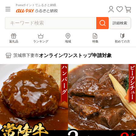
Pontaポイントでふるさと納税
詳細検索
返礼品
ランキング
地域
特集
初めての方
オンラインワンストップ申請対象
茨城県下妻市