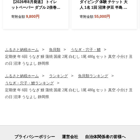
【2026年8月発送】 トイレ
ダイビング 体験 チケット 大
ットペーパー ダブル 2倍巻き
人 1名 1回 沼津 伊豆 半島 ア
6ロール×8パック 計48ロー
クティビティ 遊び マリンス
9,800円
55,000円
寄附金額
寄附金額
ル 96ロール相当 無香料 備蓄
ポーツ マリンアクティビテ
防災 沼津 鶴見製紙 再生紙 や
ィ スキューバ ダイビング 海
わらか
大瀬崎 平沢 獅子浜 井田
ふるさと納税ホーム
魚貝類
うなぎ・穴子・鱧
定期便 年 6回 うなぎ 鰻 蒲焼 国産 2尾 白むし 1尾 480g セット 真空 小分け 丑
の日 沼津 うなよし 静岡県
ふるさと納税ホーム
ランキング
魚貝類ランキング
うなぎ・穴子・鱧ランキング
定期便 年 6回 うなぎ 鰻 蒲焼 国産 2尾 白むし 1尾 480g セット 真空 小分け 丑
の日 沼津 うなよし 静岡県
プライバシーポリシー
運営会社
自治体関係者の皆様へ