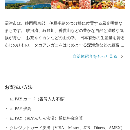
沼津市は、静岡県東部、伊豆半島のつけ根に位置する風光明媚な
まちです。 駿河湾、狩野川、香貫山などの豊かな自然と温暖な気
候が育む、 お茶やミカンなどの山の幸。 日本有数の生産量を誇る
あじのひもの、 タカアシガニをはじめとする深海魚などの豊富な
海の幸。 そんな沼津市が、皆様のご厚意にお応えするために、 地
自治体紹介をもっと見る
元名産の品を数多く取り揃えました。 いただいたご寄附は、沼津
市の魅力向上や災害に強いまちづくり、 子育て世代の支援施策等
に活用させていただきます。 ぜひ、ご支援をお願いいたします。
お支払い方法
au PAY カード（番号入力不要）
au PAY 残高
au PAY（auかんたん決済）通信料金合算
クレジットカード決済（VISA、Master、JCB、Diners、AMEX）