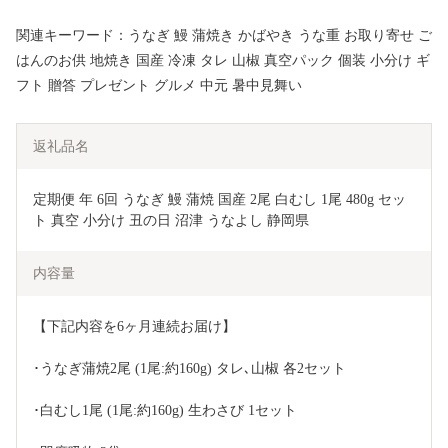
関連キーワード：うなぎ 鰻 蒲焼き かばやき うな重 お取り寄せ ご
はんのお供 地焼き 国産 冷凍 タレ 山椒 真空パック 個装 小分け ギ
フト 贈答 プレゼント グルメ 中元 暑中見舞い
返礼品名
定期便 年 6回 うなぎ 鰻 蒲焼 国産 2尾 白むし 1尾 480g セッ
ト 真空 小分け 丑の日 沼津 うなよし 静岡県
内容量
【下記内容を6ヶ月連続お届け】 
･うなぎ蒲焼2尾 (1尾:約160g) タレ､山椒 各2セット 
･白むし1尾 (1尾:約160g) 生わさび 1セット 