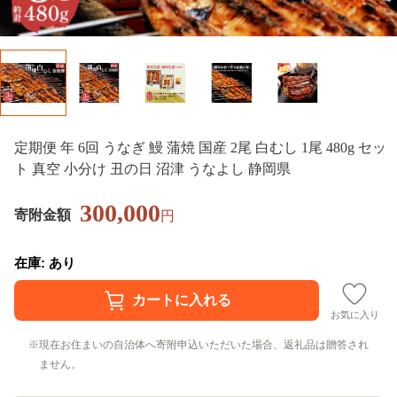
定期便 年 6回 うなぎ 鰻 蒲焼 国産 2尾 白むし 1尾 480g セッ
ト 真空 小分け 丑の日 沼津 うなよし 静岡県
300,000
寄附金額
円
在庫: あり
お気に入り
現在お住まいの自治体へ寄附申込いただいた場合、返礼品は贈答され
ません。