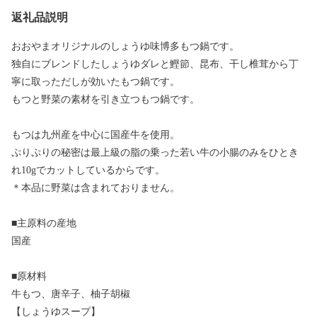
返礼品説明
おおやまオリジナルのしょうゆ味博多もつ鍋です。
独自にブレンドしたしょうゆダレと鰹節、昆布、干し椎茸から丁
寧に取っただしが効いたもつ鍋です。
もつと野菜の素材を引き立つもつ鍋です。
もつは九州産を中心に国産牛を使用。
ぷりぷりの秘密は最上級の脂の乗った若い牛の小腸のみをひとき
れ10gでカットしているからです。
＊本品に野菜は含まれておりません。
■主原料の産地
国産
■原材料
牛もつ、唐辛子、柚子胡椒
【しょうゆスープ】