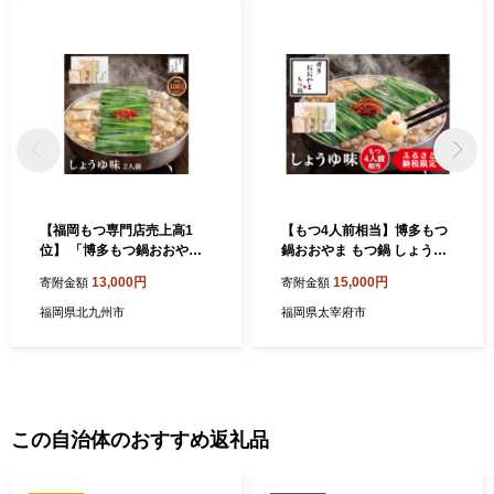
【福岡もつ専門店売上高1
【もつ4人前相当】博多もつ
位】 「博多もつ鍋おおや
鍋おおやま もつ鍋 しょうゆ
ま」 もつ鍋 しょうゆ味 2人
味 福岡もつ専門店売上高1位
13,000円
15,000円
寄附金額
寄附金額
前 牛もつ 国産
牛もつ 国産牛 醤油味
福岡県北九州市
福岡県太宰府市
この自治体のおすすめ返礼品