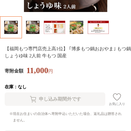
【福岡もつ専門店売上高1位】 ｢博多もつ鍋おおやま｣ もつ鍋
しょうゆ味 2人前 牛もつ 国産
11,000
寄附金額
円
在庫：なし
お気に入り
現在お住まいの自治体へ寄附申込いただいた場合、返礼品は贈答され
ません。