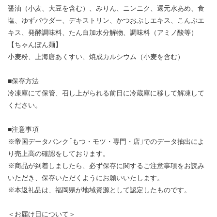
醤油（小麦、大豆を含む）、みりん、ニンニク、還元水あめ、食
塩、ゆずパウダー、デキストリン、かつおぶしエキス、こんぶエ
キス、発酵調味料、たん白加水分解物、調味料（アミノ酸等）
【ちゃんぽん麺】
小麦粉、上海唐あくすい、焼成カルシウム（小麦を含む）
■保存方法
冷凍庫にて保管、召し上がられる前日に冷蔵庫に移して解凍して
ください。
■注意事項
※帝国データバンク｢もつ・モツ・専門・店｣でのデータ抽出によ
り売上高の確認をしております。
※商品が到着しましたら、必ず保存に関するご注意事項をお読み
いただき、保存いただくようにお願いいたします。
※本返礼品は、福岡県が地域資源として認定したものです。
＜お届け日について＞