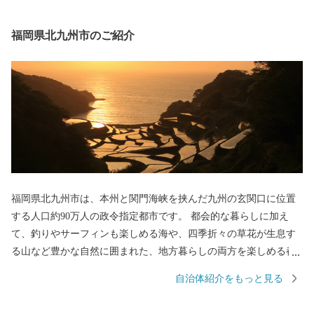
福岡県北九州市のご紹介
福岡県北九州市は、本州と関門海峡を挟んだ九州の玄関口に位置
する人口約90万人の政令指定都市です。 都会的な暮らしに加え
て、釣りやサーフィンも楽しめる海や、四季折々の草花が生息す
る山など豊かな自然に囲まれた、地方暮らしの両方を楽しめる都
市です。 関門海峡ふぐ刺身・シャボン玉石けん・肉うどん・辛子
自治体紹介をもっと見る
明太子など本市ならではの返礼品に加え、黒毛和牛・ウナギ・カ
ニなど全国的に人気の返礼品も豊富に揃えています。 ふるさと納