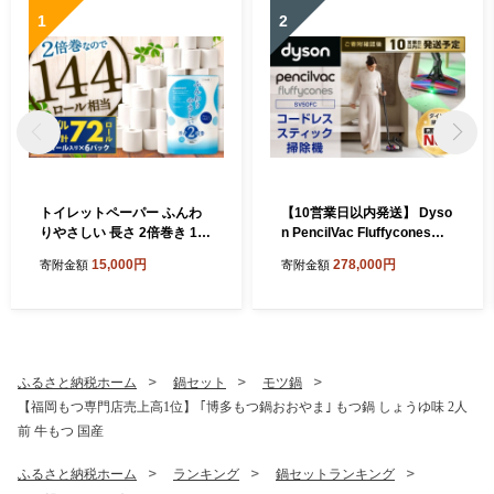
1
2
トイレットペーパー ふんわ
【10営業日以内発送】 Dyso
りやさしい 長さ 2倍巻き 100
n PencilVac Fluffycones（S
ｍ シングル 計72個 日本製
V50FC） ダイソン 掃除機 コ
15,000円
278,000円
寄附金額
寄附金額
防災
ードレス コードレス掃除機
スティック掃除機 スティッ
ククリーナー 家電 電化製品
福岡県 北九州市
ふるさと納税ホーム
鍋セット
モツ鍋
【福岡もつ専門店売上高1位】 ｢博多もつ鍋おおやま｣ もつ鍋 しょうゆ味 2人
前 牛もつ 国産
ふるさと納税ホーム
ランキング
鍋セットランキング