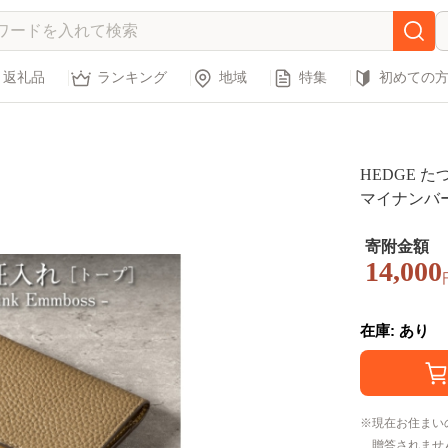
返礼品
ランキング
地域
特集
初めての
HEDGE 
マイナンバ
ース【12592
寄附金額
14,000
在庫: あり
現在お住まい
贈答されませ