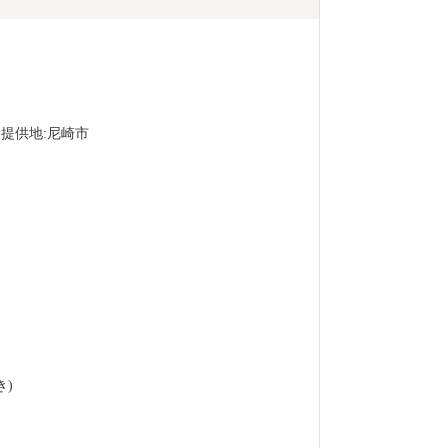
ス提供地:尼崎市
き)