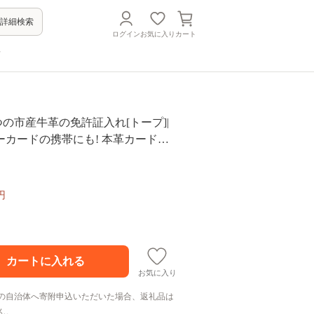
詳細検索
ログイン
お気に入り
カート
方
たつの市産牛革の免許証入れ[トープ]|
ーカードの携帯にも! 本革カードケ
95】
円
お気に入り
の自治体へ寄附申込いただいた場合、返礼品は
ん。