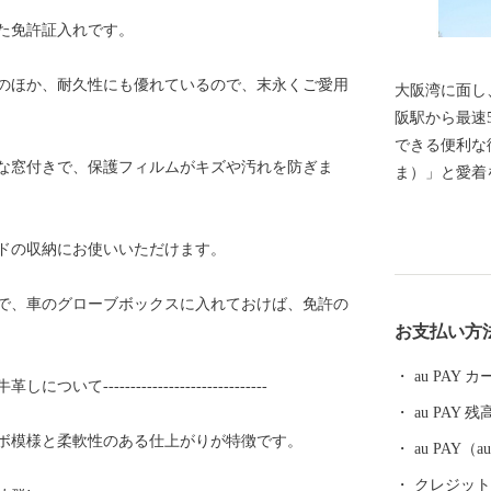
た免許証入れです。
のほか、耐久性にも優れているので、末永くご愛用
大阪湾に面し
阪駅から最速
できる便利な
な窓付きで、保護フィルムがキズや汚れを防ぎま
ま）」と愛着をこめて
尼崎市では、
り、 尼崎城
ドの収納にお使いいただけます。
珍しい、犬・
に関する 基金などがあり
で、車のグローブボックスに入れておけば、免許の
に戸田氏鉄に
お支払い方
崎城が築かれ
大きさがあっ
au PAY
革しについて------------------------------
その姿を見る
au PAY 残
崎城西三の丸
ボ模様と柔軟性のある仕上がりが特徴です。
一部である 天
au PAY
月、400年
クレジットカ