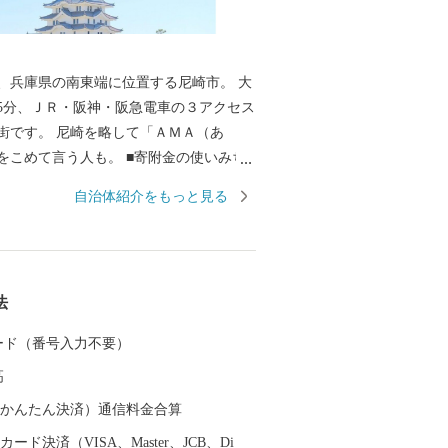
、兵庫県の南東端に位置する尼崎市。 大
5分、ＪＲ・阪神・阪急電車の３アクセス
街です。 尼崎を略して「ＡＭＡ（あ
言う人も。 ■寄附金の使いみち
14通りの寄附金の使いみちを設けてお
自治体紹介をもっと見る
の整備等に活用する基金のほか、 全国でも
猫の殺処分ゼロを目指すなどの動物愛護
ます。 ■蘇る、尼崎城 1618年
よって、 三重の堀、四層の天守を持つ尼
法
ました。 敷地は甲子園球場の約3.5倍もの
たようです。 明治の廃城令により、今は
 カード（番号入力不要）
ことはできなくなりましたが、 当時の尼
高
エリアにあたる尼崎城址公園内に本丸の
守が整備されることとなり、 平成31年3
（auかんたん決済）通信料金合算
の時を越えてついに尼崎城が蘇りました。
ード決済（VISA、Master、JCB、Di