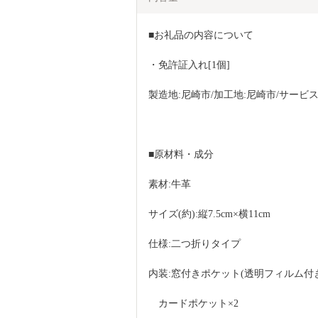
■お礼品の内容について
・免許証入れ[1個]
製造地:尼崎市/加工地:尼崎市/サービ
■原材料・成分
素材:牛革
サイズ(約):縦7.5cm×横11cm
仕様:二つ折りタイプ
内装:窓付きポケット(透明フィルム付
　カードポケット×2