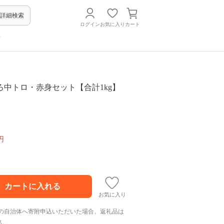
詳細検索
ログイン
お気に入り
カート
方
ろ中トロ・赤身セット【合計1kg】
円
お気に入り
の自治体へ寄附申込いただいた場合、返礼品は
ん。