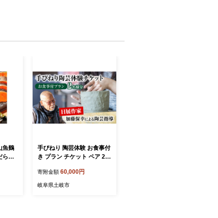
山魚鶴
手びねり 陶芸体験 お食事付
だら切
き プラン チケット ペア 2名
・塩さ
様分【玄保庵/genpoan】陶
60,000円
寄附金額
芸 カフェ 旅行 [MEA019]
身 切身
岐阜県土岐市
のおと