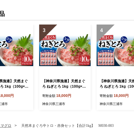
冷凍 牛肉 ヒレ ふぃれ 牛肉
ヒレステーキ
品
3
4
県漁連】天然まぐ
【神奈川県漁連】天然まぐ
【神奈川県漁連】天
 1kg（100g×10
ろ ねぎとろ 1kg（100g×10
ろ ねぎとろ 1kg（10
【12月お届け】
パック）【11月お届け】
パック）【10月お
18,000円
18,000円
18,000円
寄附金額
寄附金額
5-02-12
M077-015-02-11
M077-015-02-10
三浦市
神奈川県三浦市
神奈川県三浦市
・マグロ
天然本まぐろ中トロ・赤身セット【合計1kg】 M030-003