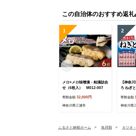
この自治体のおすすめ返礼
1
2
メロ×メロ味噌漬・粕漬詰合
【神奈川
せ（6枚入） M012-007
ろ ねぎとろ
パック）
32,000円
寄附金額
寄附金額
M077-01
神奈川県三浦市
神奈川県
ふるさと納税ホーム
魚貝類
カツオ