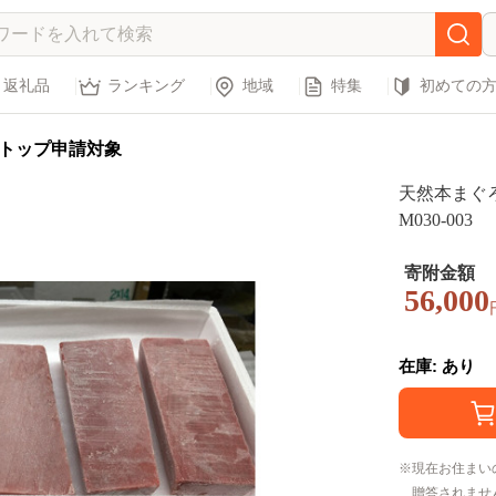
返礼品
ランキング
地域
特集
初めての
トップ申請対象
天然本まぐ
M030-003
寄附金額
56,000
在庫: あり
現在お住まい
贈答されませ