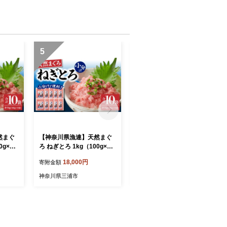
5
6
然まぐ
【神奈川県漁連】天然まぐ
【神奈川県漁連】天然まぐ
0g×10
ろ ねぎとろ 1kg（100g×10
ろ ねぎとろ 1kg（100g×10
届け】
パック）【9月お届け】 M
パック）【8月お届け】 M
18,000円
18,000円
寄附金額
寄附金額
077-015-02-09
077-015-02-08
神奈川県三浦市
神奈川県三浦市