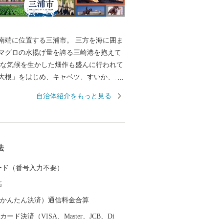
南端に位置する三浦市。 三方を海に囲ま
マグロの水揚げ量を誇る三崎港を抱えて
暖な気候を生かした畑作も盛んに行われて
大根」をはじめ、キャベツ、すいか、メ
れています。 市内には野菜の直売所や、
自治体紹介をもっと見る
を食べることができるお店がたくさんあ
お買い物やお散歩もお楽しみいただけま
食だけではなく、クルーズやダイビング、
海のレジャーも体験することができます。
法
在住の方へ 総務省通知により、市民の方
送りすることが禁止されました。 ふるさ
 カード（番号入力不要）
寄附金控除はできますが、返礼品はお送
高
んので、ご了承ください。
（auかんたん決済）通信料金合算
ード決済（VISA、Master、JCB、Di