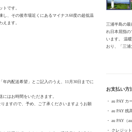
ットです。
凍し、その後市場近くにあるマイナス60度の超低温
わえます。
三浦半島の最
れ日本屈指の
います。 温
おり、「三浦
ロンが栽培さ
新鮮な魚介類
りますので、
す。 また、
年内配送希望」とご記入のうえ、11月30日までに
SUPなど、
お支払い方
※三浦市内に
配送にはお時間をいただきます。
へ返礼品をお
au PAY
なりますので、予め、ご了承くださいますようお願
と納税による
au PAY 残
りいたしませ
au PAY
クレジットカ