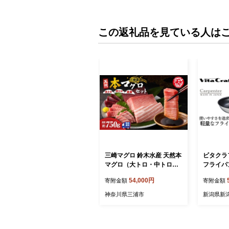
この返礼品を見ている人は
三崎マグロ 鈴木水産 天然本
ビタクラ
マグロ（大トロ・中トロ・
フライパン 
赤身）セット M105-002
3 フライ
54,000円
寄附金額
寄附金額
調理器具
神奈川県三浦市
新潟県新