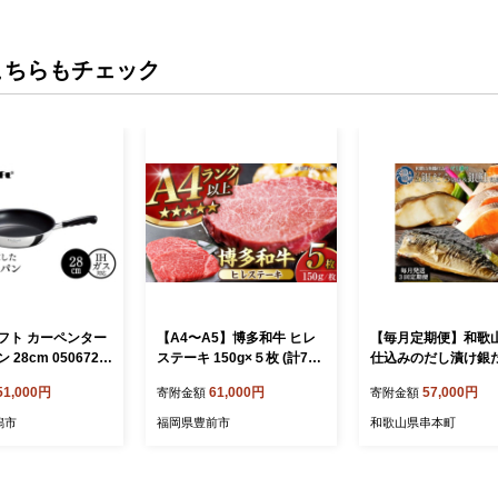
こちらもチェック
フト カーペンター
【A4〜A5】博多和牛 ヒレ
【毎月定期便】和歌
28cm 0506721
ステーキ 150g×５枚 (計750
仕込みのだし漬け銀
パン 軽量 ガス火 IH
g) 《豊前市》【株式会社木
身4切・銀鮭切身4切
51,000円
61,000円
57,000円
寄附金額
寄附金額
 新潟市
村食品】[VDZ009] ヒレステ
ばフィレ4枚全3回 / 銀鱈 さ
ーキ 赤身ステーキ あかみす
け サバ だし 魚 切り
潟市
福岡県豊前市
和歌山県串本町
てーき ヒレステーキ ヒレス
魚 海鮮 焼き魚 ご飯
テーキ 赤身ステーキ ひれす
も おかず【tkb417】
てーき フィレ 焼肉 ステー
キ 牛肉 ステーキ ヒレ 国産