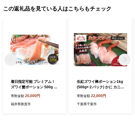
この返礼品を見ている人はこちらもチェック
着日指定可能 プレミアム！
生紅ズワイ棒ポーション1kg
ズワイ蟹ポーション 500g か
(500g×２パック) かに カニ
に脚 約20〜25本【 敦賀 塩荘
蟹 紅ズワイガニ ずわいがに
20,000円
22,000円
寄附金額
寄附金額
しおそう ずわい蟹 ずわいガ
むき身 生 カニ脚 刺身 しゃぶ
ニ ズワイガニ 蟹 カニ しゃぶ
しゃぶ かにしゃぶ 寿司 北海
福井県敦賀市
千葉県千葉市
しゃぶ カニしゃぶ 刺身 生 脚
道産 お取り寄せ [№5346-13
だけ ポーション フルポーシ
31]
ョン お中元 お歳暮 ギフト 贈
り物 プレゼント】 [053-a01
7]