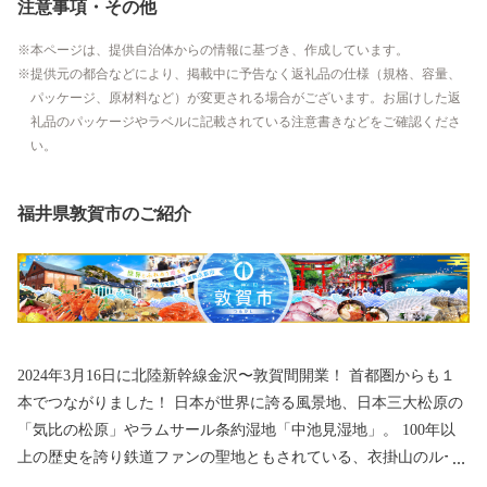
注意事項・その他
本ページは、提供自治体からの情報に基づき、作成しています。
提供元の都合などにより、掲載中に予告なく返礼品の仕様（規格、容量、
パッケージ、原材料など）が変更される場合がございます。お届けした返
礼品のパッケージやラベルに記載されている注意書きなどをご確認くださ
い。
福井県敦賀市のご紹介
2024年3月16日に北陸新幹線金沢〜敦賀間開業！ 首都圏からも１
本でつながりました！ 日本が世界に誇る風景地、日本三大松原の
「気比の松原」やラムサール条約湿地「中池見湿地」。 100年以
上の歴史を誇り鉄道ファンの聖地ともされている、衣掛山のルー
プ線や山中隧道をはじめとする鉄道遺産群。 「越前がに」や「敦