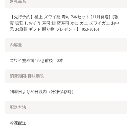
返礼品名
【先行予約】極上 ズワイ蟹 寿司 2本セット [11月発送]【敦
賀 塩荘 しおそう 寿司 鮨 蟹寿司 かに カニ ズワイガニ お中
元 お歳暮 ギフト 贈り物 プレゼント】[053-a016]
内容量
ズワイ蟹寿司470ｇ前後　2本
消費期限/賞味期限
到着日より30日以内（冷凍保存時）
配送方法
冷凍配送