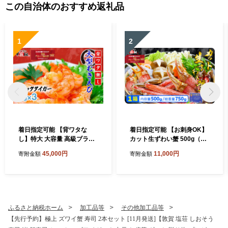
この自治体のおすすめ返礼品
1
2
着日指定可能 【背ワタな
着日指定可能 【お刺身OK】
し】特大 大容量 高級ブラッ
カット生ずわい蟹 500g（総
クタイガー（大型むきえび）
重量約700g）×1箱【甲羅組
45,000円
11,000円
寄附金額
寄附金額
約1kg (解凍時800g前後) / 約
敦賀 かに カニ 蟹 ズワイガニ
40〜70尾 × 3セット【甲羅組
ずわいがに 刺身 生 生食可 む
敦賀 下処理不要 むきエビ え
き身 殻むき不要 カニしゃぶ
び エビ 海老 人気 冷凍 使い
カニ鍋 鍋 むき身 お中元 お歳
やすい 時短 便利 ランキング
暮 ギフト 贈り物 プレゼン
感謝祭】[024-a042_A20]
ト】[024-a027_A(20)]
ふるさと納税ホーム
加工品等
その他加工品等
【先行予約】極上 ズワイ蟹 寿司 2本セット [11月発送]【敦賀 塩荘 しおそう