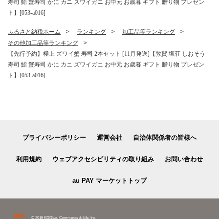
寿司 鮨 蟹寿司 かに カニ ズワイガニ お中元 お歳暮 ギフト 贈り物 プレゼン
ト】[053-a016]
ふるさと納税ホーム
ランキング
加工品等ランキング
その他加工品等ランキング
【先行予約】極上 ズワイ蟹 寿司 2本セット [11月発送]【敦賀 塩荘 しおそう
寿司 鮨 蟹寿司 かに カニ ズワイガニ お中元 お歳暮 ギフト 贈り物 プレゼン
ト】[053-a016]
プライバシーポリシー
運営会社
自治体関係者の皆様へ
利用規約
ウェブアクセシビリティの取り組み
お問い合わせ
au PAY マーケットトップ
© 2016 KDDI/au Commerce & Life, Inc.