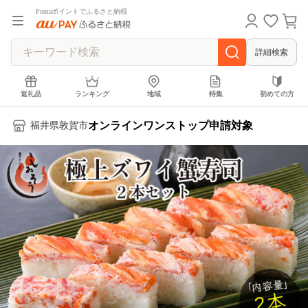
Pontaポイントでふるさと納税
詳細検索
返礼品
ランキング
地域
特集
初めての方
オンラインワンストップ申請対象
福井県敦賀市