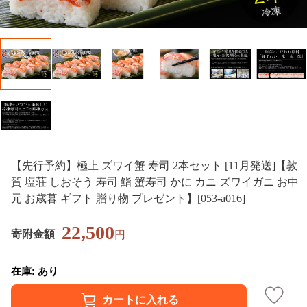
【先行予約】極上 ズワイ蟹 寿司 2本セット [11月発送]【敦
賀 塩荘 しおそう 寿司 鮨 蟹寿司 かに カニ ズワイガニ お中
元 お歳暮 ギフト 贈り物 プレゼント】[053-a016]
22,500
寄附金額
円
在庫: あり