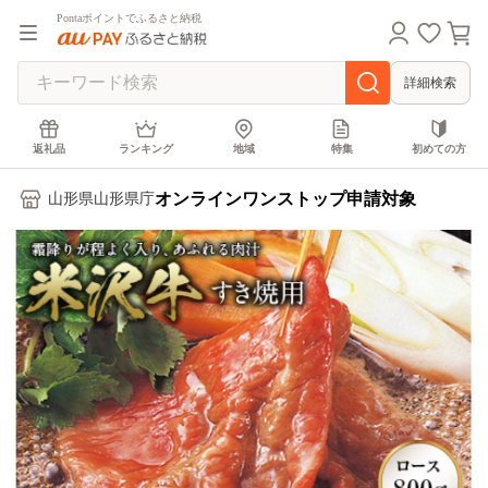
Pontaポイントでふるさと納税
詳細検索
返礼品
ランキング
地域
特集
初めての方
オンラインワンストップ申請対象
山形県山形県庁