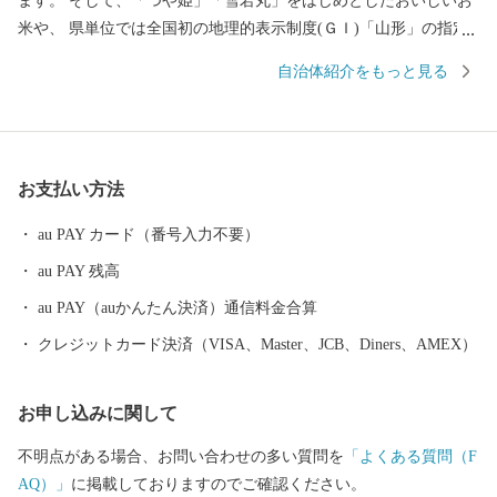
ます。 そして、「つや姫」「雪若丸」をはじめとしたおいしいお
米や、 県単位では全国初の地理的表示制度(ＧＩ)「山形」の指定
を受けた日本酒など、「日本一美食・美酒県やまがた」にふさわ
自治体紹介をもっと見る
しい逸品も自慢です。 また、最上川舟運によって伝えられた上方
の技術を磨き、研ぎ澄まされてきた多くの素晴らしい工芸品があ
ります。 さらに、豊かな自然に恵まれ、海水浴や果物狩り、スキ
ーなど、四季を通じて山形を感じ、楽しんでいただけるレジャー
お支払い方法
も目白押しです。 そんな山形県への旅を一層豊かなものにするの
が温泉です。山形県は、全ての市町村に温泉が湧出し、山や渓谷
au PAY カード（番号入力不要）
に囲まれた温泉、近代的な大型旅館が立並ぶ温泉、 湯治の温泉、
au PAY 残高
海沿いの温泉など、様々なタイプの温泉を楽しむことができま
す。 ふるさと納税を機に山形へお越しいただき、旬の味覚、歴史
au PAY（auかんたん決済）通信料金合算
や文化、自然をお楽しみください。
クレジットカード決済（VISA、Master、JCB、Diners、AMEX）
お申し込みに関して
不明点がある場合、お問い合わせの多い質問を
「よくある質問（F
AQ）」
に掲載しておりますのでご確認ください。