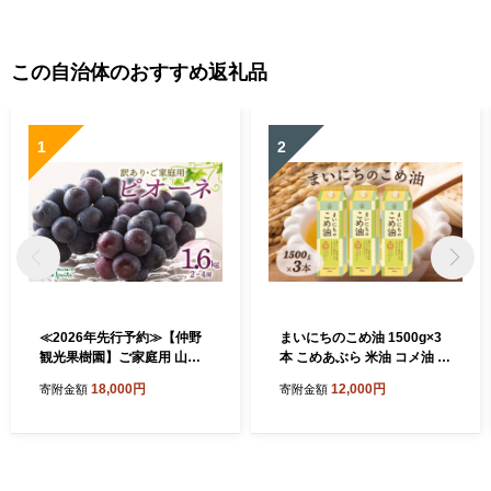
この自治体のおすすめ返礼品
1
2
≪2026年先行予約≫【仲野
まいにちのこめ油 1500g×3
観光果樹園】ご家庭用 山形
本 こめあぶら 米油 コメ油 揚
県産 ピオーネ 1.6kg(2~4房)
げ物 炒め物 サラダ 山形県 食
18,000円
12,000円
寄附金額
寄附金額
種無し ぶどう 2026年8月下
用油 食用オイル 調理油 油 食
旬から順次発送 F2Y-5456
品 山形県 F2Y-1730