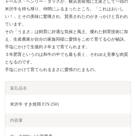
ャールズ・ヘンリー・ダラスが、横浜居留地に土産として一頭の
米沢牛を持ち帰り、仲間にふるまったところ、「これはおいし
い！」とその美味に驚嘆され、賛美されたのがきっかけと言われ
ています。
その「うまさ」は飼育に好適な気候と風土、優れた飼育技術に加
え、生産農家が自分の家族同様に愛情をこめて育てる心が秘訣。
手塩にかけて生後約３年まで育てられます。
３年肥育というのは和牛の中でも最も長く、それゆえ見事な肉質
となるのです。
手塩にかけて育てられるまさに愛情のたまもの。
返礼品名
米沢牛 すき焼用 F2Y-2501
内容量