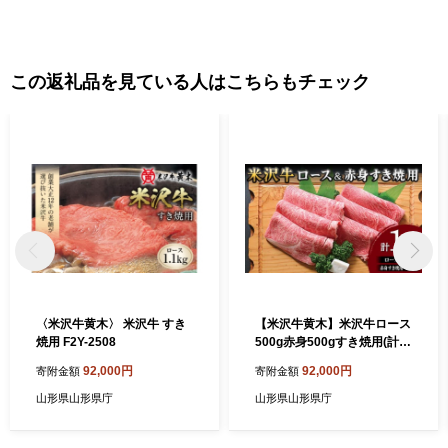
この返礼品を見ている人はこちらもチェック
〈米沢牛黄木〉 米沢牛 すき
【米沢牛黄木】米沢牛ロース
焼用 F2Y-2508
500g赤身500gすき焼用(計1
kg) F2Y-5908
92,000円
92,000円
寄附金額
寄附金額
山形県山形県庁
山形県山形県庁