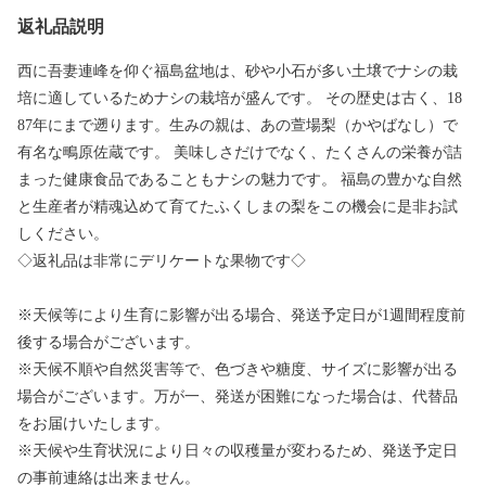
返礼品説明
西に吾妻連峰を仰ぐ福島盆地は、砂や小石が多い土壌でナシの栽
培に適しているためナシの栽培が盛んです。 その歴史は古く、18
87年にまで遡ります。生みの親は、あの萱場梨（かやばなし）で
有名な鴫原佐蔵です。 美味しさだけでなく、たくさんの栄養が詰
まった健康食品であることもナシの魅力です。 福島の豊かな自然
と生産者が精魂込めて育てたふくしまの梨をこの機会に是非お試
しください。
◇返礼品は非常にデリケートな果物です◇
※天候等により生育に影響が出る場合、発送予定日が1週間程度前
後する場合がございます。
※天候不順や自然災害等で、色づきや糖度、サイズに影響が出る
場合がございます。万が一、発送が困難になった場合は、代替品
をお届けいたします。
※天候や生育状況により日々の収穫量が変わるため、発送予定日
の事前連絡は出来ません。