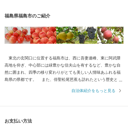
福島県福島市のご紹介
東北の玄関口に位置する福島市は、西に吾妻連峰、東に阿武隈
高地を仰ぎ、中心部には緑豊かな信夫山を有するなど、豊かな自
然に囲まれ、四季の移り変わりがとても美しい人情味あふれる福
島県の県都です。 また、俳聖松尾芭蕉も訪れたという歴史と伝
統に培われた「飯坂温泉」をはじめ、こけしと水芭蕉の里「土湯
自治体紹介をもっと見る
温泉」や奥州三高湯の一つに数えられる温泉郷「高湯温泉」とい
ったそれぞれに特色のある温泉地を有しているほか、初夏のサク
ランボにはじまり、夏のモモ、秋のナシやブドウ、初冬のリンゴ
など、一年中くだものの絶えない「くだものの宝石箱」として全
お支払い方法
国の皆様に親しまれております。