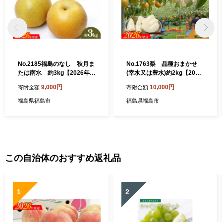
No.2185福島のなし 秋月ま
No.1763梨 品種おまかせ
たは南水 約3kg【2026年発
(幸水又は豊水)約2kg【2026
送 先行予約】
年発送 先行予約】
9,000円
10,000円
寄附金額
寄附金額
福島県福島市
福島県福島市
この自治体のおすすめ返礼品
1
2