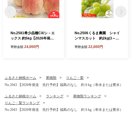
No.2581希少品種CX/シ－エ
No.2506くるま農園 シャイ
ックス 約5kg【2026年発
ンマスカット 約2kg(3～5
送 先行予約】
房)【2026年発送 先行予
24,000円
22,000円
寄附金額
寄附金額
約】
ふるさと納税ホーム
果物類
りんご・梨
No.2043 【2026年発送 先行予約】福島のなし 約５kg（幸水または豊水）
ふるさと納税ホーム
ランキング
果物類ランキング
りんご・梨ランキング
No.2043 【2026年発送 先行予約】福島のなし 約５kg（幸水または豊水）