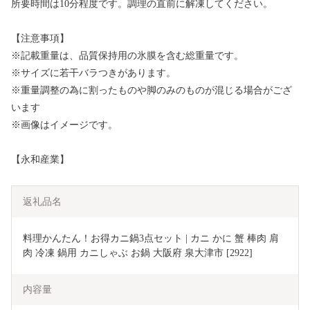
所要時間は10分程度です。調理の直前に解凍してください。
【注意事項】
※記載重量は、品質保持用の氷膜を含む総重量です。
※サイズに若干バラつきがあります。
※重量調整の為に割ったものや脚のみのものが混じる場合がござ
います
※画像はイメージです。
【永和産業】
返礼品名
料理かんたん！お得カニ鍋3点セット | カニ かに 蟹 棒肉 肩
肉 冷凍 鍋用 カニしゃぶ お鍋 大阪府 泉大津市 [2922]
内容量