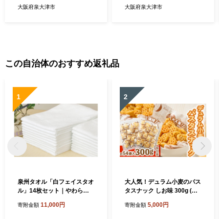
大阪府泉大津市
大阪府泉大津市
この自治体のおすすめ返礼品
1
2
泉州タオル「白フェイスタオ
大人気！デュラム小麦のパス
ル」14枚セット｜やわらか
タスナック しお味 300g (約5
フェイスタオル セット 吸水
4個装) | お菓子 スナック菓子
11,000円
5,000円
寄附金額
寄附金額
性 普段使い 泉州タオル [381
個包装 パスタ スナック 塩味
0]
しお味 おやつ おつまみ 晩酌