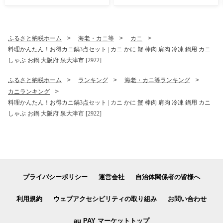
おかし スナック菓子 詰め合
わせ[4641]
ふるさと納税ホーム
海老・カニ等
カニ
料理かんたん！お得カニ鍋3点セット | カニ かに 蟹 棒肉 肩肉 冷凍 鍋用 カニ
しゃぶ お鍋 大阪府 泉大津市 [2922]
ふるさと納税ホーム
ランキング
海老・カニ等ランキング
カニランキング
料理かんたん！お得カニ鍋3点セット | カニ かに 蟹 棒肉 肩肉 冷凍 鍋用 カニ
しゃぶ お鍋 大阪府 泉大津市 [2922]
プライバシーポリシー
運営会社
自治体関係者の皆様へ
利用規約
ウェブアクセシビリティの取り組み
お問い合わせ
au PAY マーケットトップ