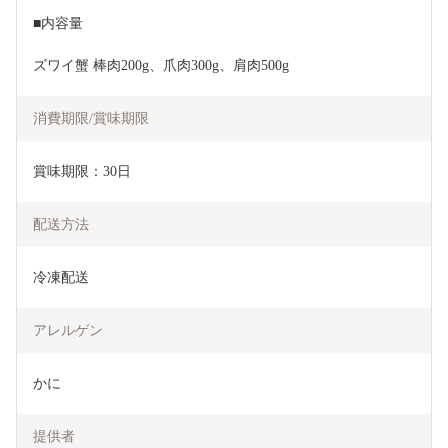
■内容量
ズワイ蟹 棒肉200g、爪肉300g、肩肉500g
消費期限/賞味期限
賞味期限：30日
配送方法
冷凍配送
アレルゲン
かに
提供者