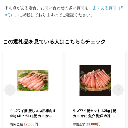
不明点がある場合、お問い合わせの多い質問を
「よくある質問（F
AQ）」
に掲載しておりますのでご確認ください。
この返礼品を見ている人はこちらもチェック
生ズワイ蟹 蟹しゃぶ用棒肉 4
生ズワイ蟹セット 1.2kg | 蟹
00g (4L〜5L) | 蟹 カニ かに
カニ かに 魚介 海鮮 冷凍 カ
魚介 海鮮 冷凍 カニしゃぶ お
ニしゃぶ お鍋 大阪府 泉大津
17,000円
21,000円
寄附金額
寄附金額
鍋 大阪府 泉大津市 [2915]
市 [2917]