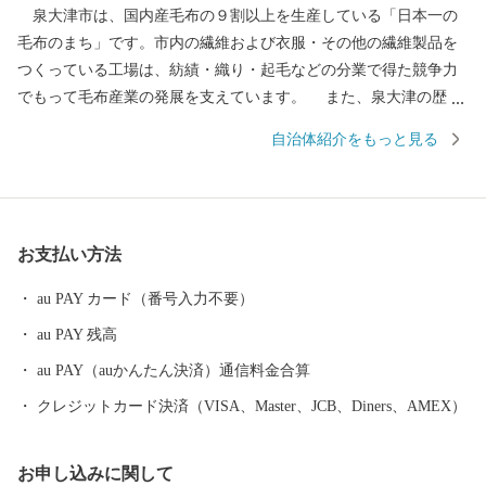
泉大津市は、国内産毛布の９割以上を生産している「日本一の
毛布のまち」です。市内の繊維および衣服・その他の繊維製品を
つくっている工場は、紡績・織り・起毛などの分業で得た競争力
でもって毛布産業の発展を支えています。 また、泉大津の歴史
は古く、奈良時代には府中におかれた国の役所の外港として栄え
自治体紹介をもっと見る
ていました。交通の要として人の往来も多く、随筆や紀行の中に
も、「小津の泊」「小津の浦なる岸の松原」「大津の浦」の名で
登場する名勝の地です。 昭和17年4月1日に市制を施行、泉大津
市と改称。大阪府の南部に位置し、北部・東部は高石市と和泉
お支払い方法
市、南部は大津川を境として泉北郡忠岡町と隣接しています。西
北部は大阪湾に面し、はるかに六甲山、淡路島を望むことができ
au PAY カード（番号入力不要）
ます。市内全域がほぼ平坦で、市街化区域になっています。
au PAY 残高
au PAY（auかんたん決済）通信料金合算
クレジットカード決済（VISA、Master、JCB、Diners、AMEX）
お申し込みに関して