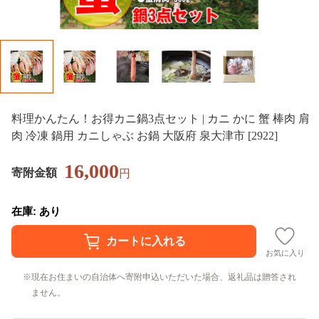
料理かんたん！お得カニ鍋3点セット | カニ かに 蟹 棒肉 肩
肉 冷凍 鍋用 カニしゃぶ お鍋 大阪府 泉大津市 [2922]
16,000
寄附金額
円
在庫: あり
お気に入り
現在お住まいの自治体へ寄附申込いただいた場合、返礼品は贈答され
ません。