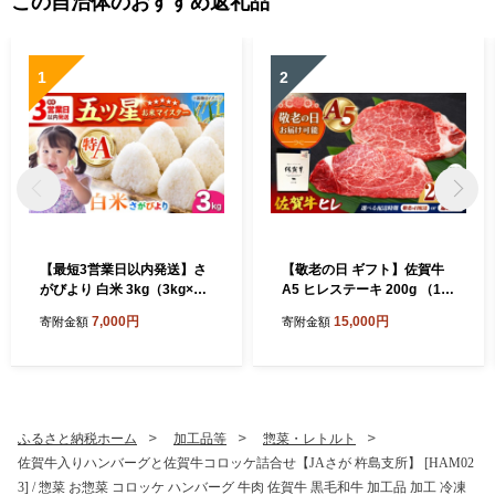
この自治体のおすすめ返礼品
1
2
【最短3営業日以内発送】さ
【敬老の日 ギフト】佐賀牛
がびより 白米 3kg（3kg×1
A5 ヒレステーキ 200g （10
袋）【五つ星お米マイスター
0g×2枚）【山下牛舎】[HAD
7,000円
15,000円
寄附金額
寄附金額
厳選】[HBL087]最速発送 最
172]
速配送
ふるさと納税ホーム
加工品等
惣菜・レトルト
佐賀牛入りハンバーグと佐賀牛コロッケ詰合せ【JAさが 杵島支所】 [HAM02
3] / 惣菜 お惣菜 コロッケ ハンバーグ 牛肉 佐賀牛 黒毛和牛 加工品 加工 冷凍