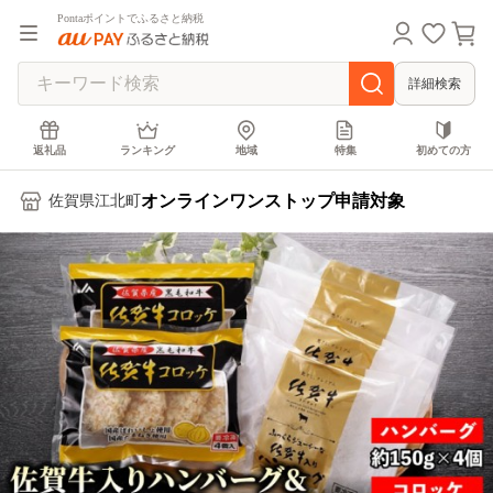
Pontaポイントでふるさと納税
詳細検索
返礼品
ランキング
地域
特集
初めての方
オンラインワンストップ申請対象
佐賀県江北町