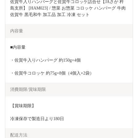
佐賀牛入りハンバーグと佐賀牛コロッケ詰合せ【JAさが 杵
島支所】 [HAM023] / 惣菜 お惣菜 コロッケ ハンバーグ 牛肉 
佐賀牛 黒毛和牛 加工品 加工 冷凍 セット
内容量
■内容量
・佐賀牛入りハンバーグ 約150g×4個
・佐賀牛コロッケ 約75g×8個（4個入×2袋）
消費期限/賞味期限
【賞味期限】
冷凍保存で製造日より180日
配送方法