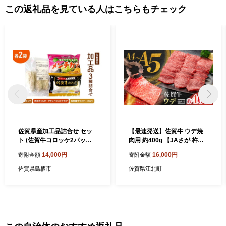
この返礼品を見ている人はこちらもチェック
佐賀県産加工品詰合せ セッ
【最速発送】佐賀牛 ウデ焼
ト (佐賀牛コロッケ2パッ
肉用 約400g 【JAさが 杵島
ク、肥前さくらポークキャベ
支所】 [HAM096]
14,000円
16,000円
寄附金額
寄附金額
ツメンチカツ2パック、有明
鶏ササミチーズカツ2パック)
佐賀県鳥栖市
佐賀県江北町