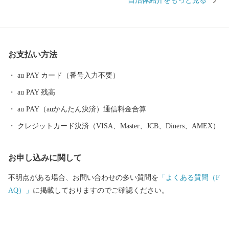
自治体紹介をもっと見る
の通勤・通学に大変利便性の高い町として知られています。 ま
た、平成27年には公共下水道の整備も完了するなど住環境の整備
のほか、子育て支援にも取り組んでいます。 これまで築き上げて
きた豊かな自然が残る住みよい環境と利便性の高いまちを未来あ
お支払い方法
る子どもたちに残すとともに生まれ育った故郷を誇れるまちとす
るため、子や孫が誇れる郷土 江北を進めていきます。
au PAY カード（番号入力不要）
au PAY 残高
au PAY（auかんたん決済）通信料金合算
クレジットカード決済（VISA、Master、JCB、Diners、AMEX）
お申し込みに関して
不明点がある場合、お問い合わせの多い質問を
「よくある質問（F
AQ）」
に掲載しておりますのでご確認ください。