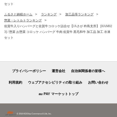
セット
ふるさと納税ホーム
ランキング
加工品等ランキング
惣菜・レトルトランキング
佐賀牛入りハンバーグと佐賀牛コロッケ詰合せ【JAさが 杵島支所】 [HAM02
3] / 惣菜 お惣菜 コロッケ ハンバーグ 牛肉 佐賀牛 黒毛和牛 加工品 加工 冷凍
セット
プライバシーポリシー
運営会社
自治体関係者の皆様へ
利用規約
ウェブアクセシビリティの取り組み
お問い合わせ
au PAY マーケットトップ
© 2016 KDDI/au Commerce & Life, Inc.